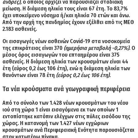
άνδρες),
ο οποίος αρχίζει να παρουσιάζει σταδιακή
μείωση. Η διάμεση ηλικία τους είναι 67 έτη. Το 83,7%
έχει υποκείμενο νόσημα ή/και ηλικία 70 ετών και άνω.
Από την αρχή της πανδημίας έχουν
εξέλθει από τις ΜΕΘ
2.183 ασθενείς.
Οι
εισαγωγές νέων ασθενών Covid-19
στα νοσοκομεία
της επικράτειας είναι
370
(ημερήσια μεταβολή -0,27%)
.
Ο
μέσος όρος εισαγωγών του επταημέρου είναι 375
ασθενείς. Η διάμεση ηλικία των κρουσμάτων είναι 44
έτη (εύρος 0,2 έως 106 έτη), ενώ η διάμεση ηλικία των
θανόντων είναι 78 έτη
(εύρος 0,2 έως 106 έτη).
Τα νέα κρούσματα ανά γεωγραφική περιφέρεια
Από το σύνολο των 1.428 νέων κρουσμάτων του νέου
ιού στη χώρα 1 είναι εισαγόμενα εκ των οποίων 1
εντοπίστηκε κατόπιν ελέγχων στις πύλες εισόδου της
χώρας. Η κατανομή των 1.427 νέων εγχώριων
κρουσμάτων ανά Περιφερειακή Ενότητα παρουσιάζεται
στον κατωτέρω πίνακα.