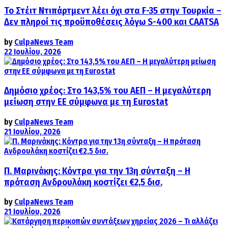
Το Στέιτ Ντιπάρτμεντ λέει όχι στα F-35 στην Τουρκία –
Δεν πληροί τις προϋποθέσεις λόγω S-400 και CAATSA
by
CulpaNews Team
22 Ιουλίου, 2026
Δημόσιο χρέος: Στο 143,5% του ΑΕΠ – Η μεγαλύτερη
μείωση στην ΕΕ σύμφωνα με τη Eurostat
by
CulpaNews Team
21 Ιουλίου, 2026
Π. Μαρινάκης: Κόντρα για την 13η σύνταξη – Η
πρόταση Ανδρουλάκη κοστίζει €2,5 δισ.
by
CulpaNews Team
21 Ιουλίου, 2026