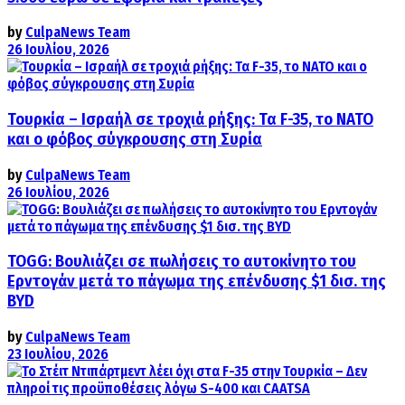
by
CulpaNews Team
26 Ιουλίου, 2026
Τουρκία – Ισραήλ σε τροχιά ρήξης: Τα F-35, το ΝΑΤΟ
και ο φόβος σύγκρουσης στη Συρία
by
CulpaNews Team
26 Ιουλίου, 2026
TOGG: Βουλιάζει σε πωλήσεις το αυτοκίνητο του
Ερντογάν μετά το πάγωμα της επένδυσης $1 δισ. της
BYD
by
CulpaNews Team
23 Ιουλίου, 2026