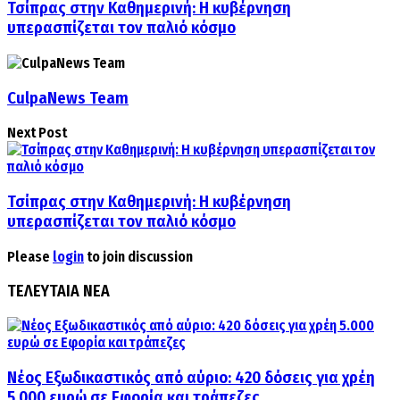
Τσίπρας στην Καθημερινή: Η κυβέρνηση
υπερασπίζεται τον παλιό κόσμο
CulpaNews Team
Next Post
Τσίπρας στην Καθημερινή: Η κυβέρνηση
υπερασπίζεται τον παλιό κόσμο
Please
login
to join discussion
ΤΕΛΕΥΤΑΙΑ ΝΕΑ
Νέος Εξωδικαστικός από αύριο: 420 δόσεις για χρέη
5.000 ευρώ σε Εφορία και τράπεζες