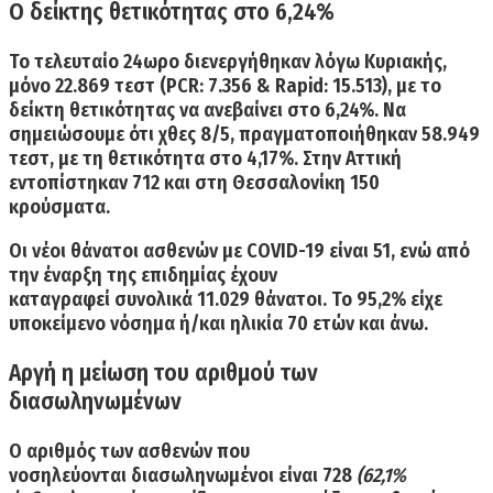
Ο δείκτης θετικότητας στο 6,24%
Το τελευταίο 24ωρο διενεργήθηκαν λόγω Κυριακής,
μόνο
22.869 τεστ
(
PCR: 7.356 & Rapid: 15.513)
, με το
δείκτη θετικότητας να ανεβαίνει στο
6,24%
. Να
σημειώσουμε ότι χθες 8/5, πραγματοποιήθηκαν 58.949
τεστ, με τη θετικότητα στο 4,17%. Στην Αττική
εντοπίστηκαν 712 και στη Θεσσαλονίκη 150
κρούσματα.
Οι
νέοι θάνατοι
ασθενών με COVID-19 είναι
51
, ενώ από
την έναρξη της επιδημίας έχουν
καταγραφεί
συνολικά 11.029 θάνατοι.
Το 95,2% είχε
υποκείμενο νόσημα ή/και ηλικία 70 ετών και άνω.
Αργή η μείωση του αριθμού των
διασωληνωμένων
Ο αριθμός των ασθενών που
νοσηλεύονται
διασωληνωμένοι
είναι
728
(62,1%