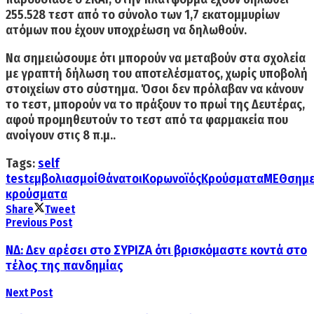
255.528 τεστ
από το σύνολο των 1,7 εκατομμυρίων
ατόμων που έχουν υποχρέωση να δηλωθούν.
Να σημειώσουμε ότι μπορούν να μεταβούν στα σχολεία
με γραπτή δήλωση του αποτελέσματος,
χωρίς υποβολή
στοιχείων στο σύστημα. Όσοι δεν πρόλαβαν να κάνουν
το τεστ, μπορούν να το πράξουν το πρωί της Δευτέρας,
αφού προμηθευτούν το τεστ από τα φαρμακεία που
ανοίγουν στις 8 π.μ..
Tags:
self
test
εμβολιασμοί
Θάνατοι
Κορωνοϊός
Κρούσματα
ΜΕΘ
σημε
κρούσματα
Share
Tweet
Previous Post
ΝΔ: Δεν αρέσει στο ΣΥΡΙΖΑ ότι βρισκόμαστε κοντά στο
τέλος της πανδημίας
Next Post