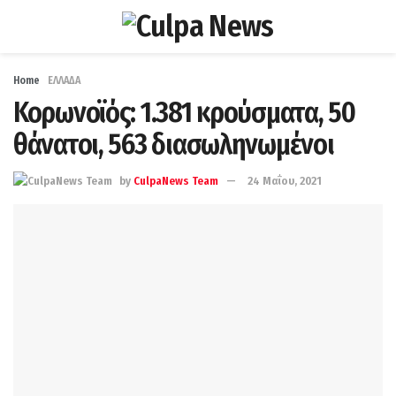
Home
ΕΛΛΑΔΑ
Κορωνοϊός: 1.381 κρούσματα, 50
θάνατοι, 563 διασωληνωμένοι
by
CulpaNews Team
24 Μαΐου, 2021