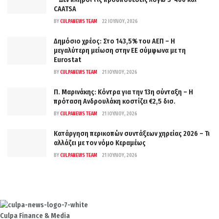
CAATSA
BY
CULPANEWS TEAM
22 ΙΟΥΛΊΟΥ, 2026
Δημόσιο χρέος: Στο 143,5% του ΑΕΠ – Η
μεγαλύτερη μείωση στην ΕΕ σύμφωνα με τη
Eurostat
BY
CULPANEWS TEAM
21 ΙΟΥΛΊΟΥ, 2026
Π. Μαρινάκης: Κόντρα για την 13η σύνταξη – Η
πρόταση Ανδρουλάκη κοστίζει €2,5 δισ.
BY
CULPANEWS TEAM
21 ΙΟΥΛΊΟΥ, 2026
Κατάργηση περικοπών συντάξεων χηρείας 2026 – Τι
αλλάζει με τον νόμο Κεραμέως
BY
CULPANEWS TEAM
21 ΙΟΥΛΊΟΥ, 2026
Culpa
Finance & Media