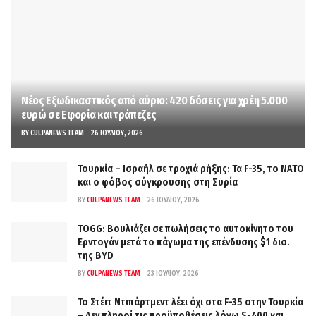
Νέος Εξωδικαστικός από αύριο: 420 δόσεις για χρέη 5.000
ευρώ σε Εφορία και τράπεζες
BY
CULPANEWS TEAM
26 ΙΟΥΛΊΟΥ, 2026
Τουρκία – Ισραήλ σε τροχιά ρήξης: Τα F-35, το ΝΑΤΟ
και ο φόβος σύγκρουσης στη Συρία
BY
CULPANEWS TEAM
26 ΙΟΥΛΊΟΥ, 2026
TOGG: Βουλιάζει σε πωλήσεις το αυτοκίνητο του
Ερντογάν μετά το πάγωμα της επένδυσης $1 δισ.
της BYD
BY
CULPANEWS TEAM
23 ΙΟΥΛΊΟΥ, 2026
Το Στέιτ Ντιπάρτμεντ λέει όχι στα F-35 στην Τουρκία
– Δεν πληροί τις προϋποθέσεις λόγω S-400 και