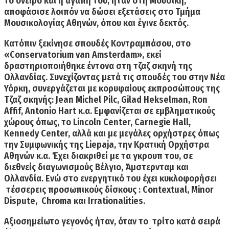
το όνειρο και η αγάπη του, ήταν στη Μουσική,
αποφάσισε λοιπόν να δώσει εξετάσεις στο Τμήμα
Μουσικολογίας Αθηνών, όπου και έγινε δεκτός.
Κατόπιν ξεκίνησε σπουδές Κοντραμπάσου, στο
«
Conservatorium
van
Amsterdam
»,
εκεί
δραστηριοποιήθηκε έντονα στη τζαζ σκηνή της
Ολλανδίας. Συνεχίζοντας μετά τις σπουδές του στην Νέα
Υόρκη,
συνεργάζεται με κορυφαίους εκπροσώπους της
Τζαζ σκηνής:
Jean
Michel
Pilc
,
Gilad
Hekselman
,
Ron
Affif
,
Antonio
Hart
κ.α.
Εμφανίζεται σε εμβληματικούς
χώρους όπως, το Lincoln Center, Carnegie Hall,
Kennedy Center, αλλά και με μεγάλες ορχήστρες όπως
την Συμφωνικής της Liepaja, την Κρατική Ορχήστρα
Αθηνών κ.α. Έχει διακριθεί με τα γκρουπ του, σε
διεθνείς διαγωνισμούς Βέλγιο, Άμστερνταμ και
Ολλανδία. Ενώ στο ενεργητικό του έχει κυκλοφορήσει
τέσσερεις προσωπικούς δίσκους : Contextual, Minor
Dispute, Chroma και Irrationalities.
Αξιοσημείωτο γεγονός ήταν, όταν το
τρίτο κατά σειρά