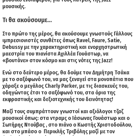
μουσικής.
Τι θα ακούσουμε…
Στο
πρώτο της μέρος
, θα ακούσουμε γνωστούς
Γάλλους
ιμπρεσιονιστές συνθέτες
όπως
Ravel
,
Faure
,
Satie
,
Debussy
με την χαρακτηριστική και ενορχηστρωτική
μαεστρία
του πιανίστα Αχιλλέα Γουάστωρ,
να
«βουτάνε» στον κόσμο και στις νότες της Jazz!
Ενώ
στο δεύτερο μέρος
, θα δούμε τον
Δημήτρη Τσάκα
με το σαξόφωνό του,
να μας ξεναγεί στα μονοπάτια που
χάραξε ο
μεγάλος
Charly
Parker
,
με τις διασκευές του,
oδηγώντας έτσι το σαξόφωνό του,
στα όρια της
εκφραστικής και δεξιοτεχνικής του δεινότητας!
Μαζί τους συμπράττουν γνωστοί και αξιόλογοι τζαζ
μουσικοί όπως: στα ντραμς ο Ιάσωνας Γουάστωρ και ο
Σωτήρης Ντούβας , στο πιάνο ο Κωστής Χριστοδούλου,
και στο μπάσο ο Περικλής Τριβόλης μαζί με τον