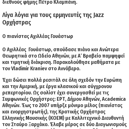
διεθνούς φήμης Πέτρο Κλαμπάνη.
Λίγα λόγια για τους ερμηνευτές της
Jazz
Ορχήστρας
O πιανίστας Αχιλλέας Γουάστωρ
Ο
Αχιλλέας Γουάστωρ
, σπούδασε πιάνο και Ανώτερα
Θεωρητικά στο Ωδείο Αθηνών, με Α’ Βραβείο παμψηφεί
και τιμητική διάκριση. Παρακολούθησε μαθήματα με
τον Vladimir Kraniev στο Αννόβερο.
Έχει δώσει
πολλά ρεσιτάλ σε όλη σχεδόν την Ευρώπη
και την Αμερική
, με έργα κλασικού και σύγχρονου
ρεπερτορίου. Ως σολίστ έχει συνεργασθεί με τις
Συμφωνικές Ορχήστρες: ΕΡΤ, Δήμου Αθηνών, Academica
Αθηνών. Έως το 2007 υπήρξε μόνιμο μέλος (πιανίστας
και ενορχηστρωτής), της Κρατικής Ορχήστρας
Ελληνικής Μουσικής (ΚΟΕΜ) με Καλλιτεχνικό Διευθυντή
τον Σταύρο Ξαρχάκο. Έλαβε μέρος σε δύο Διαγωνισμούς