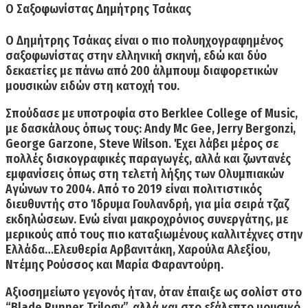
Ο Σαξοφωνίστας
Δημήτρης Τσάκας
Ο
Δημήτρης Τσάκας
είναι ο πιο πολυηχογραφημένος
σαξοφωνίστας στην ελληνική σκηνή, εδώ και δύο
δεκαετίες με πάνω από 200 άλμπουμ διαφορετικών
μουσικών ειδών στη κατοχή του.
Σπούδασε με υποτροφία στο
Berklee College of Music,
με δασκάλους όπως τους: Andy Mc Gee, Jerry Bergonzi,
George Garzone, Steve Wilson. Έχει λάβει μέρος σε
πολλές δισκογραφικές παραγωγές, αλλά και ζωντανές
εμφανίσεις όπως στη τελετή λήξης των Ολυμπιακών
Αγώνων το 2004. Από το 2019 είναι
πολιτιστικός
διευθυντής στο Ίδρυμα Γουλανδρή,
για μία σειρά τζαζ
εκδηλώσεων. Ενώ είναι μακροχρόνιος συνεργάτης, με
μερικούς από τους πιο καταξιωμένους καλλιτέχνες στην
Ελλάδα…Ελευθερία Αρβανιτάκη, Χαρούλα Αλεξίου,
Ντέμης Ρούσσος και Μαρία Φαραντούρη.
Αξιοσημείωτο γεγονός ήταν, όταν έπαιξε ως σολίστ
στο
“
Blade
Runner
Trilogy
”,
αλλά και στο
εξάλεπτο μουσικό