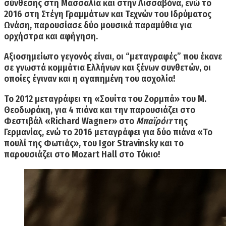
σύνθεσης στη Μασσαλία και στην Λισσαβόνα, ενώ το
2016 στη Στέγη Γραμμάτων και Τεχνών του Ιδρύματος
Ωνάση, παρουσίασε δύο μουσικά παραμύθια για
ορχήστρα και αφήγηση.
Αξιοσημείωτο γεγονός είναι, οι “μεταγραφές” που έκανε
σε γνωστά κομμάτια Ελλήνων και ξένων συνθετών, οι
οποίες έγιναν και η αγαπημένη του ασχολία!
Το 2012 μεταγράφει τη
«Σουίτα του Ζορμπά» του Μ.
Θεοδωράκη, για 4 πιάνα και την παρουσιάζει στο
Φεστιβάλ «
Richard
Wagner
» στο
Μπαϊρόιτ
της
Γερμανίας,
ενώ το 2016 μεταγράφει για
δύο πιάνα «Το
πουλί της Φωτιάς», του
Igor
Stravinsky
και το
παρουσιάζει στο
Mozart
Hall
στο Τόκιο!