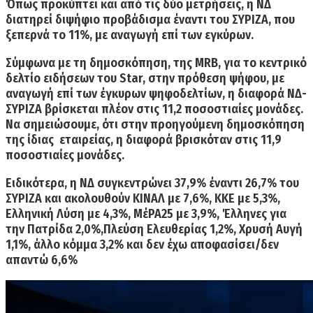
Όπως προκύπτει και από τις δύο μετρήσεις, η ΝΔ
διατηρεί διψήφιο προβάδισμα έναντι του ΣΥΡΙΖΑ, που
ξεπερνά το 11%, με αναγωγή επί των εγκύρων.
Σύμφωνα με τη δημοσκόπηση,
της MRB
, για το κεντρικό
δελτίο ειδήσεων του Star, στην πρόθεση ψήφου, με
αναγωγή επί των έγκυρων ψηφοδελτίων,
η διαφορά ΝΔ-
ΣΥΡΙΖΑ βρίσκεται πλέον στις 11,2 ποσοστιαίες μονάδες
.
Να σημειώσουμε, ότι στην προηγούμενη δημοσκόπηση
της ίδιας εταιρείας, η διαφορά βρισκόταν στις 11,9
ποσοστιαίες μονάδες.
Ειδικότερα,
η ΝΔ συγκεντρώνει 37,9% έναντι 26,7% του
ΣΥΡΙΖΑ
και ακολουθούν ΚΙΝΑΛ με 7,6%, ΚΚΕ με 5,3%,
Ελληνική Λύση με 4,3%, ΜέΡΑ25 με 3,9%, Έλληνες για
την Πατρίδα 2,0%,Πλεύση Ελευθερίας 1,2%, Χρυσή Αυγή
1,1%, άλλο κόμμα 3,2% και δεν έχω αποφασίσει/δεν
απαντώ 6,6%