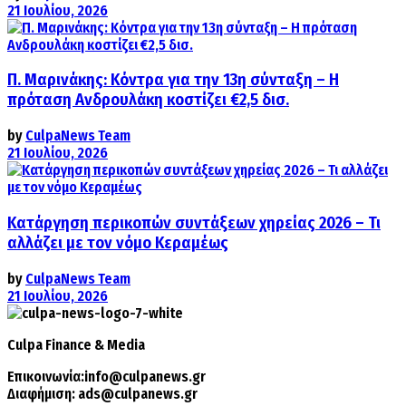
21 Ιουλίου, 2026
Π. Μαρινάκης: Κόντρα για την 13η σύνταξη – Η
πρόταση Ανδρουλάκη κοστίζει €2,5 δισ.
by
CulpaNews Team
21 Ιουλίου, 2026
Κατάργηση περικοπών συντάξεων χηρείας 2026 – Τι
αλλάζει με τον νόμο Κεραμέως
by
CulpaNews Team
21 Ιουλίου, 2026
Culpa
Finance & Media
Επικοινωνία:
info@culpanews.gr
Διαφήμιση:
ads@culpanews.gr