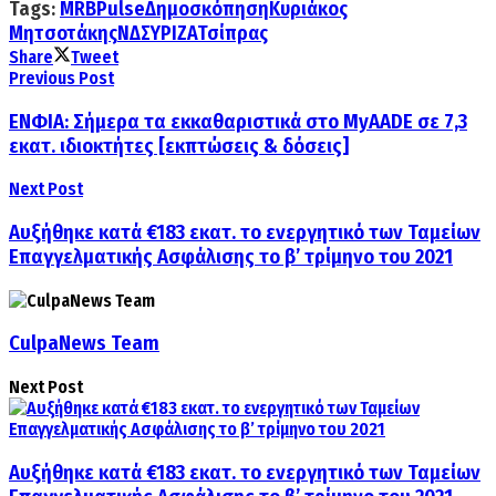
Tags:
MRB
Pulse
Δημοσκόπηση
Κυριάκος
Μητσοτάκης
ΝΔ
ΣΥΡΙΖΑ
Τσίπρας
Share
Tweet
Previous Post
ΕΝΦΙΑ: Σήμερα τα εκκαθαριστικά στο MyAADE σε 7,3
εκατ. ιδιοκτήτες [εκπτώσεις & δόσεις]
Next Post
Αυξήθηκε κατά €183 εκατ. το ενεργητικό των Ταμείων
Επαγγελματικής Ασφάλισης το β’ τρίμηνο του 2021
CulpaNews Team
Next Post
Αυξήθηκε κατά €183 εκατ. το ενεργητικό των Ταμείων