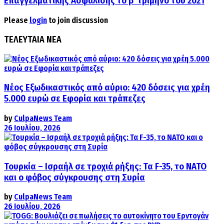
Επαγγελματικής Ασφάλισης το β’ τρίμηνο του 2021
Please
login
to join discussion
ΤΕΛΕΥΤΑΙΑ ΝΕΑ
Νέος Εξωδικαστικός από αύριο: 420 δόσεις για χρέη
5.000 ευρώ σε Εφορία και τράπεζες
by
CulpaNews Team
26 Ιουλίου, 2026
Τουρκία – Ισραήλ σε τροχιά ρήξης: Τα F-35, το ΝΑΤΟ
και ο φόβος σύγκρουσης στη Συρία
by
CulpaNews Team
26 Ιουλίου, 2026