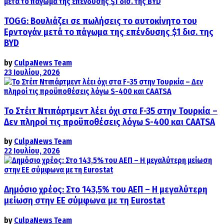
TOGG: Βουλιάζει σε πωλήσεις το αυτοκίνητο του
Ερντογάν μετά το πάγωμα της επένδυσης $1 δισ. της
BYD
by
CulpaNews Team
23 Ιουλίου, 2026
Το Στέιτ Ντιπάρτμεντ λέει όχι στα F-35 στην Τουρκία –
Δεν πληροί τις προϋποθέσεις λόγω S-400 και CAATSA
by
CulpaNews Team
22 Ιουλίου, 2026
Δημόσιο χρέος: Στο 143,5% του ΑΕΠ – Η μεγαλύτερη
μείωση στην ΕΕ σύμφωνα με τη Eurostat
by
CulpaNews Team