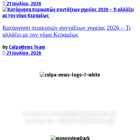
21 Ιουλίου, 2026
Κατάργηση περικοπών συντάξεων χηρείας 2026 – Τι
αλλάζει με τον νόμο Κεραμέως
by
CulpaNews Team
21 Ιουλίου, 2026
Culpa
Finance & Media
Επικοινωνία:
info@culpanews.gr
Διαφήμιση:
ads@culpanews.gr