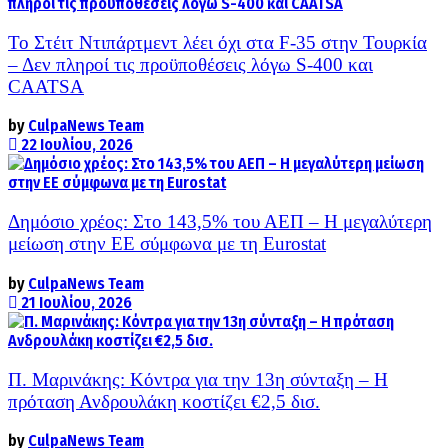
Το Στέιτ Ντιπάρτμεντ λέει όχι στα F-35 στην Τουρκία
– Δεν πληροί τις προϋποθέσεις λόγω S-400 και
CAATSA
by
CulpaNews Team
22 Ιουλίου, 2026
Δημόσιο χρέος: Στο 143,5% του ΑΕΠ – Η μεγαλύτερη
μείωση στην ΕΕ σύμφωνα με τη Eurostat
by
CulpaNews Team
21 Ιουλίου, 2026
Π. Μαρινάκης: Κόντρα για την 13η σύνταξη – Η
πρόταση Ανδρουλάκη κοστίζει €2,5 δισ.
by
CulpaNews Team