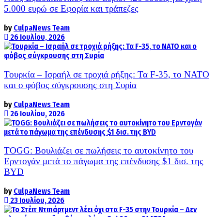
5.000 ευρώ σε Εφορία και τράπεζες
by
CulpaNews Team
26 Ιουλίου, 2026
Τουρκία – Ισραήλ σε τροχιά ρήξης: Τα F-35, το ΝΑΤΟ
και ο φόβος σύγκρουσης στη Συρία
by
CulpaNews Team
26 Ιουλίου, 2026
TOGG: Βουλιάζει σε πωλήσεις το αυτοκίνητο του
Ερντογάν μετά το πάγωμα της επένδυσης $1 δισ. της
BYD
by
CulpaNews Team
23 Ιουλίου, 2026