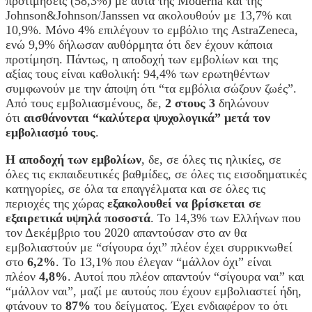
προτιμήσεις (58,3%) με αυτά της Moderna και της
Johnson&Johnson/Janssen να ακολουθούν με 13,7% και
10,9%. Μόνο 4% επιλέγουν το εμβόλιο της AstraZeneca,
ενώ 9,9% δήλωσαν αυθόρμητα ότι δεν έχουν κάποια
προτίμηση. Πάντως, η αποδοχή των εμβολίων και της
αξίας τους είναι καθολική: 94,4% των ερωτηθέντων
συμφωνούν με την άποψη ότι “τα εμβόλια σώζουν ζωές”.
Από τους εμβολιασμένους, δε,
2 στους 3
δηλώνουν
ότι
αισθάνονται “καλύτερα ψυχολογικά” μετά τον
εμβολιασμό τους
.
Η αποδοχή των εμβολίων
, δε, σε όλες τις ηλικίες, σε
όλες τις εκπαιδευτικές βαθμίδες, σε όλες τις εισοδηματικές
κατηγορίες, σε όλα τα επαγγέλματα και σε όλες τις
περιοχές της χώρας
εξακολουθεί να βρίσκεται σε
εξαιρετικά υψηλά ποσοστά
. Το 14,3% των Ελλήνων που
τον Δεκέμβριο του 2020 απαντούσαν στο αν θα
εμβολιαστούν με “σίγουρα όχι” πλέον έχει συρρικνωθεί
στο
6,2%
. Το 13,1% που έλεγαν “μάλλον όχι” είναι
πλέον
4,8%
. Αυτοί που πλέον απαντούν “σίγουρα ναι” και
“μάλλον ναι”, μαζί με αυτούς που έχουν εμβολιαστεί ήδη,
φτάνουν το
87%
του δείγματος. Έχει ενδιαφέρον το ότι