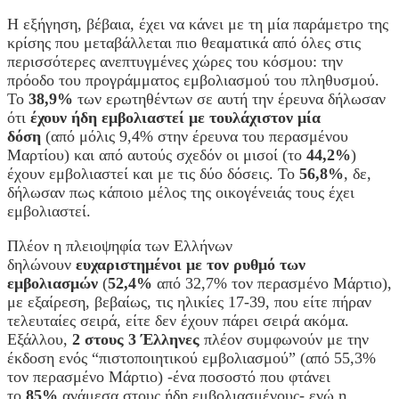
Η εξήγηση, βέβαια, έχει να κάνει με τη μία παράμετρο της
κρίσης που μεταβάλλεται πιο θεαματικά από όλες στις
περισσότερες ανεπτυγμένες χώρες του κόσμου: την
πρόοδο του προγράμματος εμβολιασμού του πληθυσμού.
Το
38,9%
των ερωτηθέντων σε αυτή την έρευνα δήλωσαν
ότι
έχουν ήδη εμβολιαστεί με τουλάχιστον μία
δόση
(από μόλις 9,4% στην έρευνα του περασμένου
Μαρτίου) και από αυτούς σχεδόν οι μισοί (το
44,2%
)
έχουν εμβολιαστεί και με τις δύο δόσεις. Το
56,8%
, δε,
δήλωσαν πως κάποιο μέλος της οικογένειάς τους έχει
εμβολιαστεί.
Πλέον η πλειοψηφία των Ελλήνων
δηλώνουν
ευχαριστημένοι με τον ρυθμό των
εμβολιασμών
(
52,4%
από 32,7% τον περασμένο Μάρτιο),
με εξαίρεση, βεβαίως, τις ηλικίες 17-39, που είτε πήραν
τελευταίες σειρά, είτε δεν έχουν πάρει σειρά ακόμα.
Εξάλλου,
2 στους 3 Έλληνες
πλέον συμφωνούν με την
έκδοση ενός “πιστοποιητικού εμβολιασμού” (από 55,3%
τον περασμένο Μάρτιο) -ένα ποσοστό που φτάνει
το
85%
ανάμεσα στους ήδη εμβολιασμένους- ενώ η