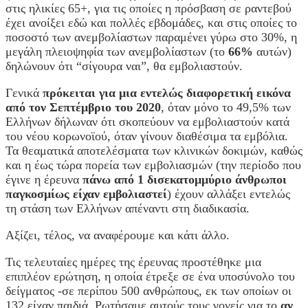
στις ηλικίες 65+, για τις οποίες η πρόσβαση σε ραντεβού
έχει ανοίξει εδώ και πολλές εβδομάδες, και στις οποίες το
ποσοστό των ανεμβολίαστων παραμένει γύρω στο 30%, η
μεγάλη πλειοψηφία των ανεμβολίαστων (το
66%
αυτών)
δηλώνουν ότι “σίγουρα ναι”, θα εμβολιαστούν.
Γενικά
πρόκειται για μια εντελώς διαφορετική εικόνα
από τον Σεπτέμβριο του 2020
, όταν μόνο το 49,5% των
Ελλήνων δήλωναν ότι σκοπεύουν να εμβολιαστούν κατά
του νέου κορωνοϊού, όταν γίνουν διαθέσιμα τα εμβόλια.
Τα θεαματικά αποτελέσματα των κλινικών δοκιμών, καθώς
και η έως τώρα πορεία των εμβολιασμών (την περίοδο που
έγινε η έρευνα
πάνω από 1 δισεκατομμύριο άνθρωποι
παγκοσμίως είχαν εμβολιαστεί
) έχουν αλλάξει εντελώς
τη στάση των Ελλήνων απέναντι στη διαδικασία.
Αξίζει, τέλος, να αναφέρουμε και κάτι άλλο.
Τις τελευταίες ημέρες της έρευνας προστέθηκε μια
επιπλέον ερώτηση, η οποία έτρεξε σε ένα υποσύνολο του
δείγματος -σε περίπου 500 ανθρώπους, εκ των οποίων οι
132 είχαν παιδιά. Ρωτήσαμε αυτούς τους γονείς για το
αν