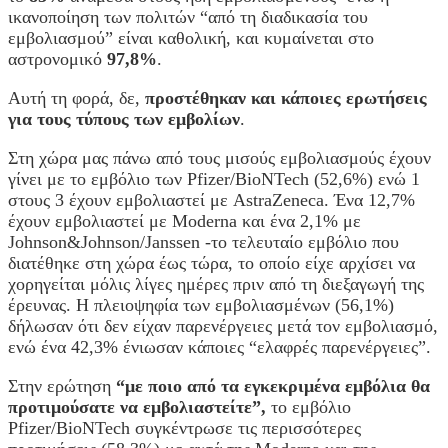
ικανοποίηση των πολιτών “από τη διαδικασία του
εμβολιασμού” είναι καθολική, και κυμαίνεται στο
αστρονομικό
97,8%
.
Αυτή τη φορά, δε,
προστέθηκαν και κάποιες ερωτήσεις
για τους τύπους των εμβολίων
.
Στη χώρα μας πάνω από τους μισούς εμβολιασμούς έχουν
γίνει με το εμβόλιο των Pfizer/BioNTech (52,6%) ενώ 1
στους 3 έχουν εμβολιαστεί με AstraZeneca. Ένα 12,7%
έχουν εμβολιαστεί με Moderna και ένα 2,1% με
Johnson&Johnson/Janssen -το τελευταίο εμβόλιο που
διατέθηκε στη χώρα έως τώρα, το οποίο είχε αρχίσει να
χορηγείται μόλις λίγες ημέρες πριν από τη διεξαγωγή της
έρευνας. Η πλειοψηφία των εμβολιασμένων (56,1%)
δήλωσαν ότι δεν είχαν παρενέργειες μετά τον εμβολιασμό,
ενώ ένα 42,3% ένιωσαν κάποιες “ελαφρές παρενέργειες”.
Στην ερώτηση
“με ποιο από τα εγκεκριμένα εμβόλια θα
προτιμούσατε να εμβολιαστείτε”,
το εμβόλιο
Pfizer/BioNTech συγκέντρωσε τις περισσότερες