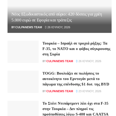
Νέος Εξωδικαστικός από αύριο: 420 δόσεις για χρέη
5.000 ευρώ σε Εφορία και τράπεζες
BY
CULPANEWS TEAM
26 ΙΟΥΛΊΟΥ, 2026
Τουρκία – Ισραήλ σε τροχιά ρήξης: Τα
F-35, το ΝΑΤΟ και ο φόβος σύγκρουσης
στη Συρία
BY
CULPANEWS TEAM
26 ΙΟΥΛΊΟΥ, 2026
TOGG: Βουλιάζει σε πωλήσεις το
αυτοκίνητο του Ερντογάν μετά το
πάγωμα της επένδυσης $1 δισ. της BYD
BY
CULPANEWS TEAM
23 ΙΟΥΛΊΟΥ, 2026
Το Στέιτ Ντιπάρτμεντ λέει όχι στα F-35
στην Τουρκία – Δεν πληροί τις
προϋποθέσεις λόγω S-400 και CAATSA