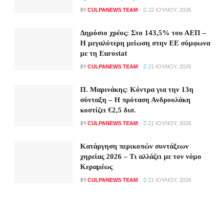
BY
CULPANEWS TEAM
22 ΙΟΥΛΊΟΥ, 2026
Δημόσιο χρέος: Στο 143,5% του ΑΕΠ –
Η μεγαλύτερη μείωση στην ΕΕ σύμφωνα
με τη Eurostat
BY
CULPANEWS TEAM
21 ΙΟΥΛΊΟΥ, 2026
Π. Μαρινάκης: Κόντρα για την 13η
σύνταξη – Η πρόταση Ανδρουλάκη
κοστίζει €2,5 δισ.
BY
CULPANEWS TEAM
21 ΙΟΥΛΊΟΥ, 2026
Κατάργηση περικοπών συντάξεων
χηρείας 2026 – Τι αλλάζει με τον νόμο
Κεραμέως
BY
CULPANEWS TEAM
21 ΙΟΥΛΊΟΥ, 2026