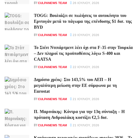
BY
CULPANEWS TEAM
26 ΙΟΥΛΊΟΥ, 2026
TOGG: Βουλιάζει σε πωλήσεις το αυτοκίνητο του
Ερντογάν μετά το πάγωμα της επένδυσης $1 δισ. της
BYD
BY
CULPANEWS TEAM
23 ΙΟΥΛΊΟΥ, 2026
Το Στέιτ Ντιπάρτμεντ λέει όχι στα F-35 στην Τουρκία
– Δεν πληροί τις προϋποθέσεις λόγω S-400 και
CAATSA
BY
CULPANEWS TEAM
22 ΙΟΥΛΊΟΥ, 2026
Δημόσιο χρέος: Στο 143,5% του ΑΕΠ – Η
μεγαλύτερη μείωση στην ΕΕ σύμφωνα με τη
Eurostat
BY
CULPANEWS TEAM
21 ΙΟΥΛΊΟΥ, 2026
Π. Μαρινάκης: Κόντρα για την 13η σύνταξη – Η
πρόταση Ανδρουλάκη κοστίζει €2,5 δισ.
BY
CULPANEWS TEAM
21 ΙΟΥΛΊΟΥ, 2026
Κατάργηση περικοπών συντάξεων χηρείας 2026 – Τι