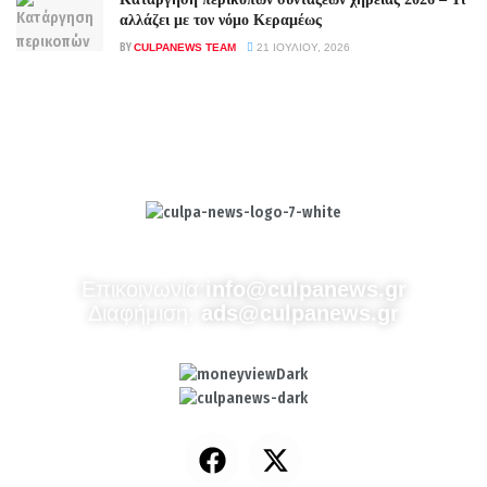
αλλάζει με τον νόμο Κεραμέως
BY
CULPANEWS TEAM
21 ΙΟΥΛΊΟΥ, 2026
Culpa
Finance & Media
Επικοινωνία:
info@culpanews.gr
Διαφήμιση:
ads@culpanews.gr