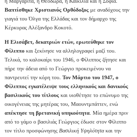
η Μαργαρίτα, η Θεοδώρα, η Καικιλία και η Σοφία.
Βαπτίσθηκε Χριστιανός Ορθόδοξος
με αναδόχους την
γιαγιά του Όλγα της Ελλάδας και τον δήμαρχο της
Κέρκυρας Αλέξανδρο Κοκοτό.
Η Ελισάβετ, δεκατριών ετών, ερωτεύθηκε τον
Φίλιππο
και ξεκίνησε να αλληλογραφεί μαζί του.
Τελικά, το καλοκαίρι του 1946, ο Φίλιππος ζήτησε και
πήρε την άδεια από το Γεώργιο προκειμένου να
παντρευτεί την κόρη του.
Τον Μάρτιο του 1947, ο
Φίλιππος εγκατέλειψε τους ελληνικούς και δανικούς
βασιλικούς του τίτλους
και υιοθέτησε το επώνυμο της
οικογένειας της μητέρας του, Μαουντμπάττεν, ενώ
απέκτησε τη βρετανική υπηκοότητα
. Μία ημέρα πριν
από το γάμο ο βασιλιάς Γεώργιος έδωσε στον Φίλιππο
τον τίτλο προσφώνησης
Βασιλική Υψηλότητα
και την