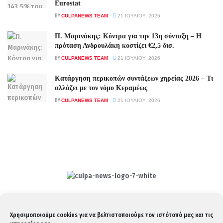
Eurostat
BY
CULPANEWS TEAM
21 ΙΟΥΛΊΟΥ, 2026
Π. Μαρινάκης: Κόντρα για την 13η σύνταξη – Η
πρόταση Ανδρουλάκη κοστίζει €2,5 δισ.
BY
CULPANEWS TEAM
21 ΙΟΥΛΊΟΥ, 2026
Κατάργηση περικοπών συντάξεων χηρείας 2026 – Τι
αλλάζει με τον νόμο Κεραμέως
BY
CULPANEWS TEAM
21 ΙΟΥΛΊΟΥ, 2026
Culpa
Finance & Media
Επικοινωνία:
info@culpanews.gr
Χρησιμοποιούμε cookies για να βελτιστοποιούμε τον ιστότοπό μας και τις
Διαφήμιση:
ads@culpanews.gr