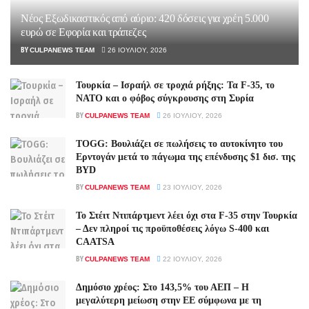
Νέος Εξωδικαστικός από αύριο: 420 δόσεις για χρέη 5.000
ευρώ σε Εφορία και τράπεζες
BY
CULPANEWS TEAM
26 ΙΟΥΛΊΟΥ, 2026
Τουρκία – Ισραήλ σε τροχιά ρήξης: Τα F-35, το
ΝΑΤΟ και ο φόβος σύγκρουσης στη Συρία
BY
CULPANEWS TEAM
26 ΙΟΥΛΊΟΥ, 2026
TOGG: Βουλιάζει σε πωλήσεις το αυτοκίνητο του
Ερντογάν μετά το πάγωμα της επένδυσης $1 δισ. της
BYD
BY
CULPANEWS TEAM
23 ΙΟΥΛΊΟΥ, 2026
Το Στέιτ Ντιπάρτμεντ λέει όχι στα F-35 στην Τουρκία
– Δεν πληροί τις προϋποθέσεις λόγω S-400 και
CAATSA
BY
CULPANEWS TEAM
22 ΙΟΥΛΊΟΥ, 2026
Δημόσιο χρέος: Στο 143,5% του ΑΕΠ – Η
μεγαλύτερη μείωση στην ΕΕ σύμφωνα με τη