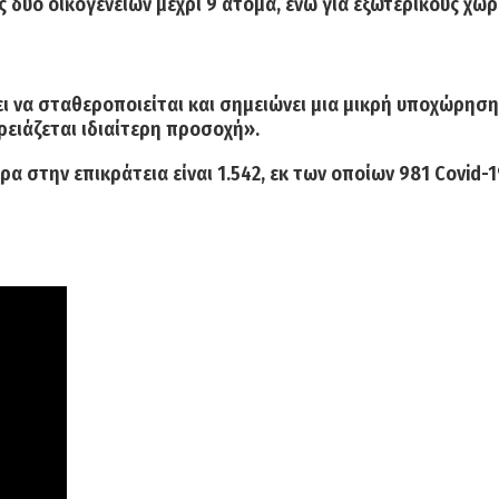
ως
δύο οικογενειών μέχρι 9 άτομα,
ενώ για εξωτερικούς χώρ
χνει να σταθεροποιείται και σημειώνει μια μικρή υποχώρη
ρειάζεται ιδιαίτερη προσοχή».
α στην επικράτεια είναι 1.542, εκ των οποίων
981 Covid-1