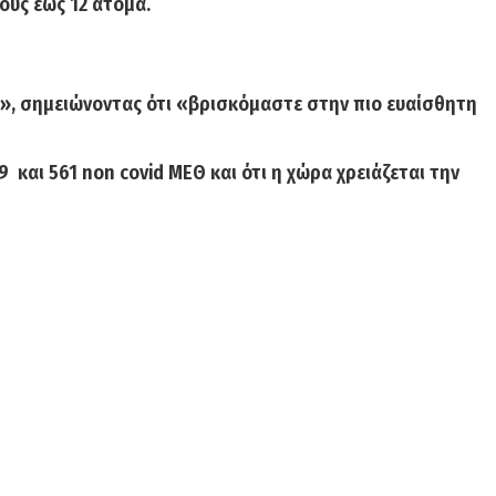
ους έως 12 άτομα.
ση», σημειώνοντας ότι «βρισκόμαστε στην πιο ευαίσθητη
9
και
561 non covid ΜΕΘ
και ότι η χώρα χρειάζεται την