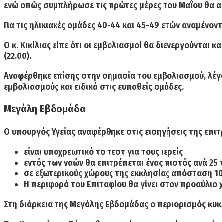
ενώ οπώς συμπλήρωσε τις
πρώτες μέρες του Μαΐου
θα α
Για τις ηλικιακές ομάδες
40-44
και
45-49 ετών
αναμένοντα
Ο κ. Κικίλιας είπε ότι οι εμβολιασμοί θα διενεργούνται 
(22.00).
Αναφέρθηκε επίσης στην σημασία του εμβολιασμού, λέγον
εμβολιασμούς και ειδικά στις ευπαθείς ομάδες.
Μεγάλη Εβδομάδα
Ο υπουργός Υγείας αναφέρθηκε στις εισηγήσεις της επιτ
είναι υποχρεωτικό το
τεστ για τους ιερείς
εντός των ναών θα επιτρέπεται ένας πιστός ανά 25 τ
σε εξωτερικούς χώρους της εκκλησίας απόσταση
1
Η περιφορά του
Επιταφίου
θα γίνει στον προαύλιο
Στη διάρκεια της Μεγάλης Εβδομάδας ο περιορισμός κυ