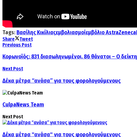
Tags:
Βασίλης Κικίλιας
εμβολιασμοί
εμβόλιο AstraZeneca
Share
Tweet
Previous Post
Κορωνοϊός: 831 διασωληνωμένοι, 86 θάνατοι – Ο δείκτ
Next Post
Δέκα μέτρα “ανάσα” για τους φορολογούμενους
CulpaNews Team
Next Post
Δέκα μέτρα "ανάσα" για τους φορολογούμενους