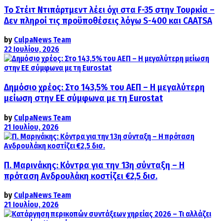
Το Στέιτ Ντιπάρτμεντ λέει όχι στα F-35 στην Τουρκία –
Δεν πληροί τις προϋποθέσεις λόγω S-400 και CAATSA
by
CulpaNews Team
22 Ιουλίου, 2026
Δημόσιο χρέος: Στο 143,5% του ΑΕΠ – Η μεγαλύτερη
μείωση στην ΕΕ σύμφωνα με τη Eurostat
by
CulpaNews Team
21 Ιουλίου, 2026
Π. Μαρινάκης: Κόντρα για την 13η σύνταξη – Η
πρόταση Ανδρουλάκη κοστίζει €2,5 δισ.
by
CulpaNews Team
21 Ιουλίου, 2026