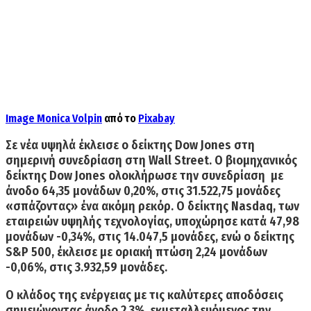
Image
Monica Volpin
από το
Pixabay
Σε νέα υψηλά έκλεισε ο δείκτης Dow Jones στη
σημερινή συνεδρίαση στη Wall Street. Ο βιομηχανικός
δείκτης Dow Jones
ολοκλήρωσε την συνεδρίαση
με
άνοδο 64,35 μονάδων 0,20%, στις 31.522,75
μονάδες
«σπάζοντας» ένα ακόμη ρεκόρ. Ο δείκτης
Nasdaq,
των
εταιρειών υψηλής τεχνολογίας,
υποχώρησε κατά 47,98
μονάδων -0,34%
, στις 14.047,5 μονάδες, ενώ ο δείκτης
S&P 500, έκλεισε με οριακή πτώση 2,24 μονάδων
-0,06%,
στις 3.932,59 μονάδες.
Ο
κλάδος της ενέργειας
με τις καλύτερες αποδόσεις
σημειώνοντας άνοδο 2,3%, εκμεταλλευόμενος την