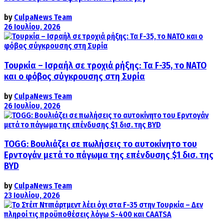
by
CulpaNews Team
26 Ιουλίου, 2026
Τουρκία – Ισραήλ σε τροχιά ρήξης: Τα F-35, το ΝΑΤΟ
και ο φόβος σύγκρουσης στη Συρία
by
CulpaNews Team
26 Ιουλίου, 2026
TOGG: Βουλιάζει σε πωλήσεις το αυτοκίνητο του
Ερντογάν μετά το πάγωμα της επένδυσης $1 δισ. της
BYD
by
CulpaNews Team
23 Ιουλίου, 2026