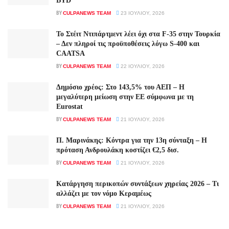
BYD
BY
CULPANEWS TEAM
23 ΙΟΥΛΊΟΥ, 2026
Το Στέιτ Ντιπάρτμεντ λέει όχι στα F-35 στην Τουρκία
– Δεν πληροί τις προϋποθέσεις λόγω S-400 και
CAATSA
BY
CULPANEWS TEAM
22 ΙΟΥΛΊΟΥ, 2026
Δημόσιο χρέος: Στο 143,5% του ΑΕΠ – Η
μεγαλύτερη μείωση στην ΕΕ σύμφωνα με τη
Eurostat
BY
CULPANEWS TEAM
21 ΙΟΥΛΊΟΥ, 2026
Π. Μαρινάκης: Κόντρα για την 13η σύνταξη – Η
πρόταση Ανδρουλάκη κοστίζει €2,5 δισ.
BY
CULPANEWS TEAM
21 ΙΟΥΛΊΟΥ, 2026
Κατάργηση περικοπών συντάξεων χηρείας 2026 – Τι
αλλάζει με τον νόμο Κεραμέως
BY
CULPANEWS TEAM
21 ΙΟΥΛΊΟΥ, 2026