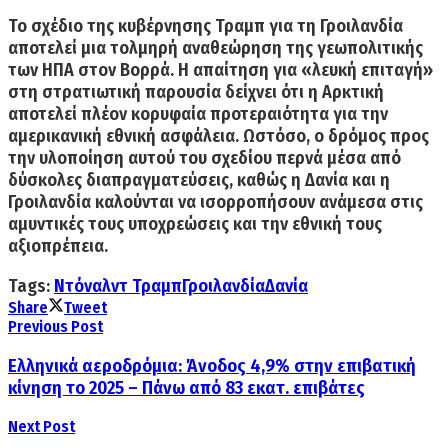
Το σχέδιο της κυβέρνησης Τραμπ για τη Γροιλανδία
αποτελεί μια τολμηρή αναθεώρηση της γεωπολιτικής
των ΗΠΑ στον Βορρά.
Η απαίτηση για «λευκή επιταγή»
στη στρατιωτική παρουσία δείχνει ότι η Αρκτική
αποτελεί πλέον κορυφαία προτεραιότητα για την
αμερικανική εθνική ασφάλεια. Ωστόσο, ο δρόμος προς
την υλοποίηση αυτού του σχεδίου περνά μέσα από
δύσκολες διαπραγματεύσεις, καθώς η Δανία και η
Γροιλανδία καλούνται να ισορροπήσουν ανάμεσα στις
αμυντικές τους υποχρεώσεις και την εθνική τους
αξιοπρέπεια.
Tags:
Ντόναλντ Τραμπ
Γροιλανδία
Δανία
Share
Tweet
Previous Post
Ελληνικά αεροδρόμια: Άνοδος 4,9% στην επιβατική
κίνηση το 2025 – Πάνω από 83 εκατ. επιβάτες
Next Post