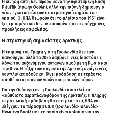
Η κίνηση αυτή δεν αφορά μόνο την υφιστάμενη
Βάση
Pituffik
(πρώην Θούλη), αλλά την πιθανή δημιουργία
νέων εγκαταστάσεων σε στρατηγικά σημεία του
νησιού. Οι ΗΠΑ θεωρούν ότι το πλαίσιο του 1951 είναι
ξεπερασμένο και δεν ανταποκρίνεται στις σύγχρονες
προκλήσεις ασφαλείας.
Η στρατηγική σημασία της Αρκτικής
Η επιμονή του Τραμπ για τη Γροιλανδία δεν είναι
καινούργια, αλλά το 2026 λαμβάνει νέες διαστάσεις
λόγω του αυξανόμενου ανταγωνισμού με τη
Ρωσία
και
την
Κίνα
. Η τήξη των πάγων στην Αρκτική ανοίγει νέες
ναυτιλιακές οδούς και δίνει πρόσβαση σε τεράστια
αποθέματα σπάνιων γαιών και φυσικών πόρων.
Για την Ουάσιγκτον, η Γροιλανδία αποτελεί το
«αβύθιστο αεροπλανοφόρο» της Αρκτικής. Η πλήρης
στρατιωτική πρόσβαση θα επέτρεπε στις ΗΠΑ να
ελέγχουν το πέρασμα GIUK (Γροιλανδία-Ισλανδία-
Ηνωμένο Βασίλειο), το οποίο είναι κρίσιμο για την