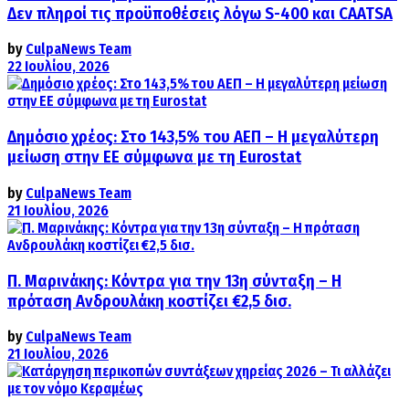
Δεν πληροί τις προϋποθέσεις λόγω S-400 και CAATSA
by
CulpaNews Team
22 Ιουλίου, 2026
Δημόσιο χρέος: Στο 143,5% του ΑΕΠ – Η μεγαλύτερη
μείωση στην ΕΕ σύμφωνα με τη Eurostat
by
CulpaNews Team
21 Ιουλίου, 2026
Π. Μαρινάκης: Κόντρα για την 13η σύνταξη – Η
πρόταση Ανδρουλάκη κοστίζει €2,5 δισ.
by
CulpaNews Team
21 Ιουλίου, 2026