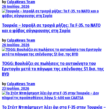
by
CulpaNews Team
26 Ιουλίου, 2026
Τουρκία – Ισραήλ σε τροχιά ρήξης: Τα F-35, το ΝΑΤΟ
και ο φόβος σύγκρουσης στη Συρία
by
CulpaNews Team
26 Ιουλίου, 2026
TOGG: Βουλιάζει σε πωλήσεις το αυτοκίνητο του
Ερντογάν μετά το πάγωμα της επένδυσης $1 δισ. της
BYD
by
CulpaNews Team
23 Ιουλίου, 2026
Το Στέιτ Ντιπάρτμεντ λέει όχι στα F-35 στην Τουρκία –