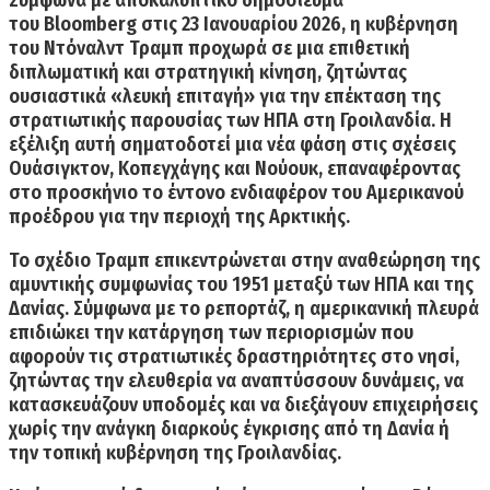
του
Bloomberg
στις 23 Ιανουαρίου 2026, η κυβέρνηση
του Ντόναλντ Τραμπ προχωρά σε μια επιθετική
διπλωματική και στρατηγική κίνηση,
ζητώντας
ουσιαστικά «λευκή επιταγή» για την επέκταση της
στρατιωτικής παρουσίας των ΗΠΑ στη
Γροιλανδία
. Η
εξέλιξη αυτή σηματοδοτεί μια νέα φάση στις σχέσεις
Ουάσιγκτον, Κοπεγχάγης και Νούουκ, επαναφέροντας
στο προσκήνιο το έντονο ενδιαφέρον του Αμερικανού
προέδρου για την περιοχή της Αρκτικής.
Το σχέδιο Τραμπ επικεντρώνεται στην αναθεώρηση της
αμυντικής συμφωνίας του 1951 μεταξύ των ΗΠΑ και της
Δανίας. Σύμφωνα με το ρεπορτάζ, η αμερικανική πλευρά
επιδιώκει την κατάργηση των περιορισμών που
αφορούν τις στρατιωτικές δραστηριότητες στο νησί,
ζητώντας την ελευθερία να αναπτύσσουν δυνάμεις, να
κατασκευάζουν υποδομές και να διεξάγουν επιχειρήσεις
χωρίς την ανάγκη διαρκούς έγκρισης από τη Δανία ή
την τοπική κυβέρνηση της Γροιλανδίας.