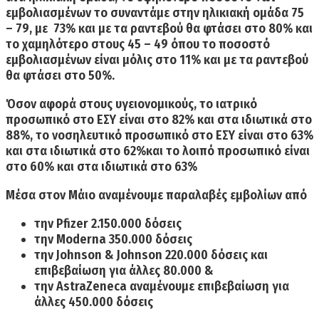
εμβολιασμένων το συναντάμε στην
ηλικιακή ομάδα 75
– 79, με 73%
και με τα ραντεβού θα φτάσει στο
80%
και
το χαμηλότερο στους 45 – 49 όπου το ποσοστό
εμβολιασμένων είναι μόλις
στο 11%
και με τα ραντεβού
θα φτάσει
στο 50%.
Όσον αφορά στους
υγειονομικούς,
το
ιατρικό
προσωπικό στο ΕΣΥ είναι στο 82%
και στα
ιδιωτικά στο
88%,
το
νοσηλευτικό προσωπικό στο ΕΣΥ είναι στο 63%
και
στα ιδιωτικά στο 62
%και το λοιπό προσωπικό είναι
στο 60% και στα ιδιωτικά στο 63%
Μέσα στον Μάιο αναμένουμε παραλαβές εμβολίων από
την
Pfizer
2.150.000 δόσεις
την
Moderna
350.000 δόσεις
την
Johnson & Johnson
220.000 δόσεις και
επιβεβαίωση για άλλες 80.000 &
την
AstraZeneca
αναμένουμε επιβεβαίωση για
άλλες 450.000 δόσεις