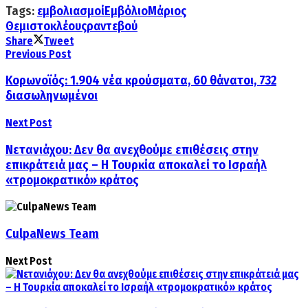
Tags:
εμβολιασμοί
Εμβόλιο
Μάριος
Θεμιστοκλέους
ραντεβού
Share
Tweet
Previous Post
Κορωνοϊός: 1.904 νέα κρούσματα, 60 θάνατοι, 732
διασωληνωμένοι
Next Post
Νετανιάχου: Δεν θα ανεχθούμε επιθέσεις στην
επικράτειά μας – Η Τουρκία αποκαλεί το Ισραήλ
«τρομοκρατικό» κράτος
CulpaNews Team
Next Post