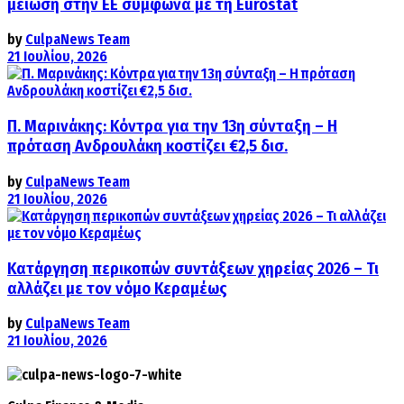
μείωση στην ΕΕ σύμφωνα με τη Eurostat
by
CulpaNews Team
21 Ιουλίου, 2026
Π. Μαρινάκης: Κόντρα για την 13η σύνταξη – Η
πρόταση Ανδρουλάκη κοστίζει €2,5 δισ.
by
CulpaNews Team
21 Ιουλίου, 2026
Κατάργηση περικοπών συντάξεων χηρείας 2026 – Τι
αλλάζει με τον νόμο Κεραμέως
by
CulpaNews Team
21 Ιουλίου, 2026