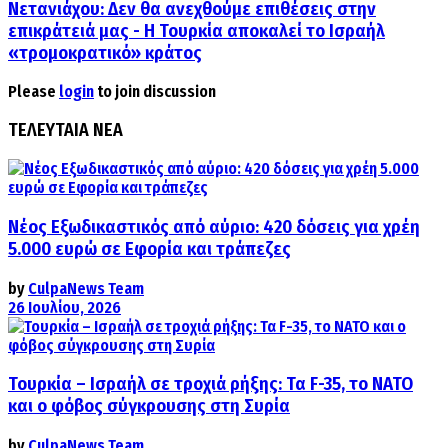
Νετανιάχου: Δεν θα ανεχθούμε επιθέσεις στην
επικράτειά μας - Η Τουρκία αποκαλεί το Ισραήλ
«τρομοκρατικό» κράτος
Please
login
to join discussion
ΤΕΛΕΥΤΑΙΑ ΝΕΑ
Νέος Εξωδικαστικός από αύριο: 420 δόσεις για χρέη
5.000 ευρώ σε Εφορία και τράπεζες
by
CulpaNews Team
26 Ιουλίου, 2026
Τουρκία – Ισραήλ σε τροχιά ρήξης: Τα F-35, το ΝΑΤΟ
και ο φόβος σύγκρουσης στη Συρία
by
CulpaNews Team