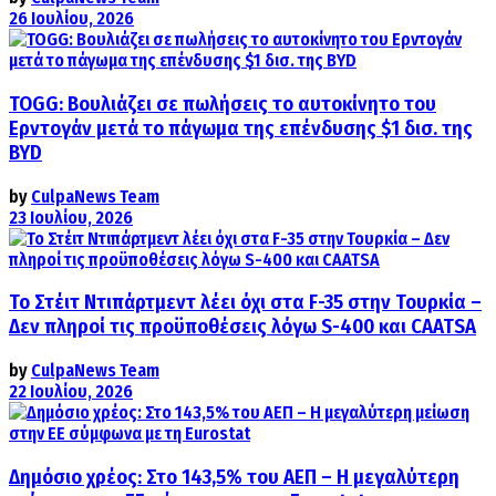
26 Ιουλίου, 2026
TOGG: Βουλιάζει σε πωλήσεις το αυτοκίνητο του
Ερντογάν μετά το πάγωμα της επένδυσης $1 δισ. της
BYD
by
CulpaNews Team
23 Ιουλίου, 2026
Το Στέιτ Ντιπάρτμεντ λέει όχι στα F-35 στην Τουρκία –
Δεν πληροί τις προϋποθέσεις λόγω S-400 και CAATSA
by
CulpaNews Team
22 Ιουλίου, 2026
Δημόσιο χρέος: Στο 143,5% του ΑΕΠ – Η μεγαλύτερη