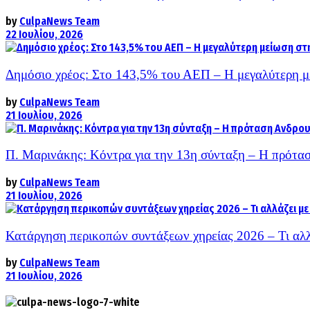
by
CulpaNews Team
22 Ιουλίου, 2026
Δημόσιο χρέος: Στο 143,5% του ΑΕΠ – Η μεγαλύτερη μ
by
CulpaNews Team
21 Ιουλίου, 2026
Π. Μαρινάκης: Κόντρα για την 13η σύνταξη – Η πρότασ
by
CulpaNews Team
21 Ιουλίου, 2026
Κατάργηση περικοπών συντάξεων χηρείας 2026 – Τι αλ
by
CulpaNews Team
21 Ιουλίου, 2026