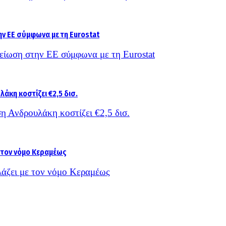
είωση στην ΕΕ σύμφωνα με τη Eurostat
η Ανδρουλάκη κοστίζει €2,5 δισ.
λάζει με τον νόμο Κεραμέως