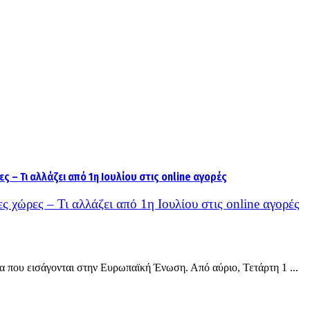
ς χώρες – Τι αλλάζει από 1η Ιουλίου στις online αγορές
 που εισάγονται στην Ευρωπαϊκή Ένωση. Από αύριο, Τετάρτη 1 ...