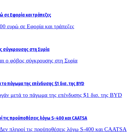
000 ευρώ σε Εφορία και τράπεζες
και ο φόβος σύγκρουσης στη Συρία
γάν μετά το πάγωμα της επένδυσης $1 δισ. της BYD
– Δεν πληροί τις προϋποθέσεις λόγω S-400 και CAATSA