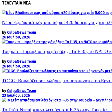
ΤΕΛΕΥΤΑΙΑ ΝΕΑ
Νέος Εξωδικαστικός από αύριο: 420 δόσεις για χρέη 5.
by
CulpaNews Team
26 Ιουλίου, 2026
Τουρκία – Ισραήλ σε τροχιά ρήξης: Τα F-35, το ΝΑΤΟ 
by
CulpaNews Team
26 Ιουλίου, 2026
TOGG: Βουλιάζει σε πωλήσεις το αυτοκίνητο του Ερντο
by
CulpaNews Team
23 Ιουλίου, 2026
Το Στέιτ Ντιπάρτμεντ λέει όχι στα F-35 στην Τουρκία 