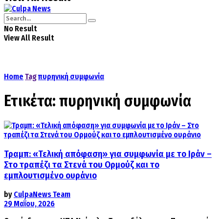
No Result
View All Result
Home
Tag
πυρηνική συμφωνία
Ετικέτα:
πυρηνική συμφωνία
Τραμπ: «Τελική απόφαση» για συμφωνία με το Ιράν –
Στο τραπέζι τα Στενά του Ορμούζ και το
εμπλουτισμένο ουράνιο
by
CulpaNews Team
29 Μαΐου, 2026