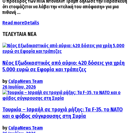
Ο πρόεδρος των ΗΠΑ Ντόναλντ Τραμπ δήλωσε την Παρασκευή
ότι ετοιμάζεται να λάβει την «τελική του απόφαση» για μια
πιθανή ...
Read more
Details
ΤΕΛΕΥΤΑΙΑ ΝΕΑ
Νέος Εξωδικαστικός από αύριο: 420 δόσεις για χρέη
5.000 ευρώ σε Εφορία και τράπεζες
by
CulpaNews Team
26 Ιουλίου, 2026
Τουρκία – Ισραήλ σε τροχιά ρήξης: Τα F-35, το ΝΑΤΟ
και ο φόβος σύγκρουσης στη Συρία
by
CulpaNews Team