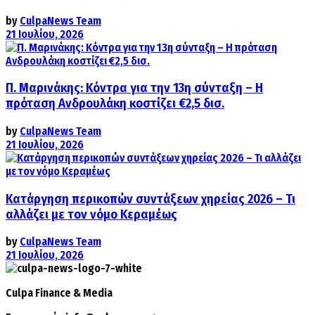
by
CulpaNews Team
21 Ιουλίου, 2026
Π. Μαρινάκης: Κόντρα για την 13η σύνταξη – Η
πρόταση Ανδρουλάκη κοστίζει €2,5 δισ.
by
CulpaNews Team
21 Ιουλίου, 2026
Κατάργηση περικοπών συντάξεων χηρείας 2026 – Τι
αλλάζει με τον νόμο Κεραμέως
by
CulpaNews Team
21 Ιουλίου, 2026
Culpa
Finance & Media