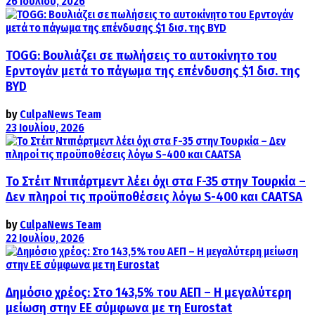
26 Ιουλίου, 2026
TOGG: Βουλιάζει σε πωλήσεις το αυτοκίνητο του
Ερντογάν μετά το πάγωμα της επένδυσης $1 δισ. της
BYD
by
CulpaNews Team
23 Ιουλίου, 2026
Το Στέιτ Ντιπάρτμεντ λέει όχι στα F-35 στην Τουρκία –
Δεν πληροί τις προϋποθέσεις λόγω S-400 και CAATSA
by
CulpaNews Team
22 Ιουλίου, 2026
Δημόσιο χρέος: Στο 143,5% του ΑΕΠ – Η μεγαλύτερη
μείωση στην ΕΕ σύμφωνα με τη Eurostat