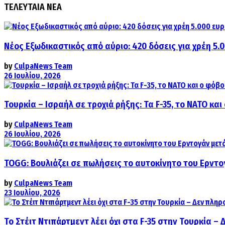
ΤΕΛΕΥΤΑΙΑ ΝΕΑ
Νέος Εξωδικαστικός από αύριο: 420 δόσεις για χρέη 5.
by
CulpaNews Team
26 Ιουλίου, 2026
Τουρκία – Ισραήλ σε τροχιά ρήξης: Τα F-35, το ΝΑΤΟ κ
by
CulpaNews Team
26 Ιουλίου, 2026
TOGG: Βουλιάζει σε πωλήσεις το αυτοκίνητο του Ερντο
by
CulpaNews Team
23 Ιουλίου, 2026
Το Στέιτ Ντιπάρτμεντ λέει όχι στα F-35 στην Τουρκία –