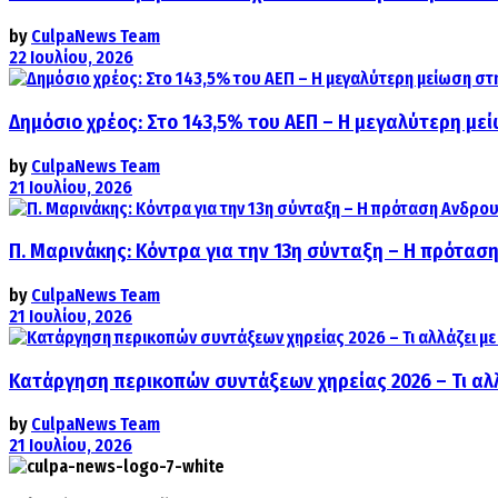
by
CulpaNews Team
22 Ιουλίου, 2026
Δημόσιο χρέος: Στο 143,5% του ΑΕΠ – Η μεγαλύτερη με
by
CulpaNews Team
21 Ιουλίου, 2026
Π. Μαρινάκης: Κόντρα για την 13η σύνταξη – Η πρόταση
by
CulpaNews Team
21 Ιουλίου, 2026
Κατάργηση περικοπών συντάξεων χηρείας 2026 – Τι αλ
by
CulpaNews Team
21 Ιουλίου, 2026