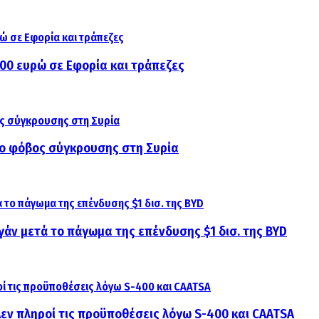
000 ευρώ σε Εφορία και τράπεζες
αι ο φόβος σύγκρουσης στη Συρία
γάν μετά το πάγωμα της επένδυσης $1 δισ. της BYD
 Δεν πληροί τις προϋποθέσεις λόγω S-400 και CAATSA