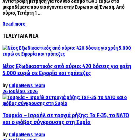
Αντίστροφη μέτρηση για τον νέο δασμό των 3 ευρώ στα
μικροδέματα που εισάγονται στην Ευρωπαϊκή Ένωση. Από
αύριο, Τετάρτη 1 ...
Details
Read more
ΤΕΛΕΥΤΑΙΑ ΝΕΑ
Νέος Εξωδικαστικός από αύριο: 420 δόσεις για χρέη
5.000 ευρώ σε Εφορία και τράπεζες
by
CulpaNews Team
26 Ιουλίου, 2026
Τουρκία – Ισραήλ σε τροχιά ρήξης: Τα F-35, το ΝΑΤΟ
και ο φόβος σύγκρουσης στη Συρία
by
CulpaNews Team