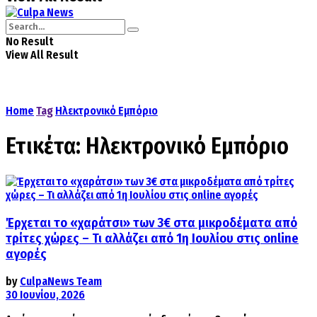
No Result
View All Result
Home
Tag
Ηλεκτρονικό Εμπόριο
Ετικέτα:
Ηλεκτρονικό Εμπόριο
Έρχεται το «χαράτσι» των 3€ στα μικροδέματα από
τρίτες χώρες – Τι αλλάζει από 1η Ιουλίου στις online
αγορές
by
CulpaNews Team
30 Ιουνίου, 2026