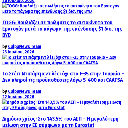
26 Ιουλίου, 2026
TOGG: Βουλιάζει σε πωλήσεις το αυτοκίνητο του
Ερντογάν μετά το πάγωμα της επένδυσης $1 δισ. της
BYD
by
CulpaNews Team
23 Ιουλίου, 2026
Το Στέιτ Ντιπάρτμεντ λέει όχι στα F-35 στην Τουρκία –
Δεν πληροί τις προϋποθέσεις λόγω S-400 και CAATSA
by
CulpaNews Team
22 Ιουλίου, 2026
Δημόσιο χρέος: Στο 143,5% του ΑΕΠ – Η μεγαλύτερη
μείωση στην ΕΕ σύμφωνα με τη Eurostat