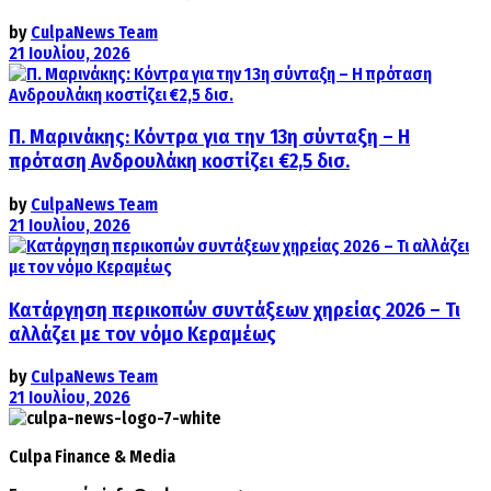
by
CulpaNews Team
21 Ιουλίου, 2026
Π. Μαρινάκης: Κόντρα για την 13η σύνταξη – Η
πρόταση Ανδρουλάκη κοστίζει €2,5 δισ.
by
CulpaNews Team
21 Ιουλίου, 2026
Κατάργηση περικοπών συντάξεων χηρείας 2026 – Τι
αλλάζει με τον νόμο Κεραμέως
by
CulpaNews Team
21 Ιουλίου, 2026
Culpa
Finance & Media