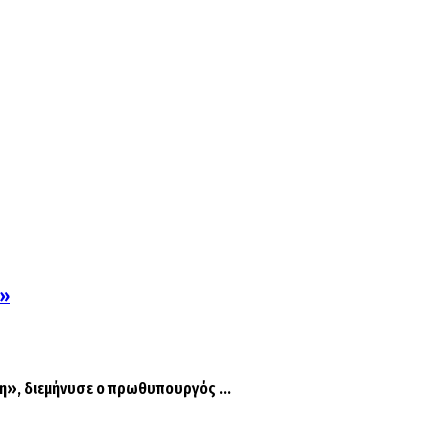
α»
η», διεμήνυσε ο πρωθυπουργός ...