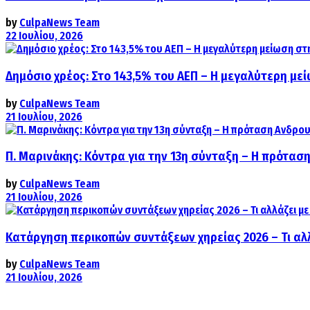
by
CulpaNews Team
22 Ιουλίου, 2026
Δημόσιο χρέος: Στο 143,5% του ΑΕΠ – Η μεγαλύτερη με
by
CulpaNews Team
21 Ιουλίου, 2026
Π. Μαρινάκης: Κόντρα για την 13η σύνταξη – Η πρόταση
by
CulpaNews Team
21 Ιουλίου, 2026
Κατάργηση περικοπών συντάξεων χηρείας 2026 – Τι αλ
by
CulpaNews Team
21 Ιουλίου, 2026