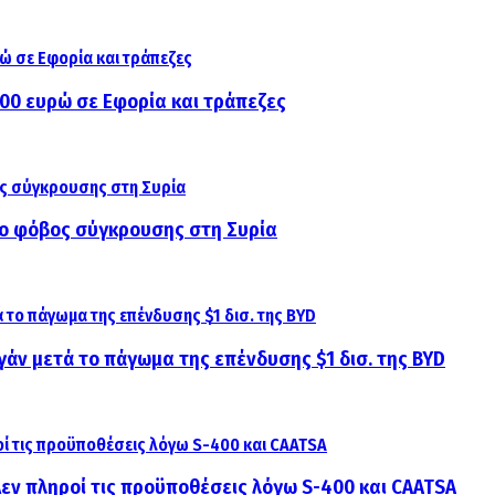
000 ευρώ σε Εφορία και τράπεζες
αι ο φόβος σύγκρουσης στη Συρία
γάν μετά το πάγωμα της επένδυσης $1 δισ. της BYD
 Δεν πληροί τις προϋποθέσεις λόγω S-400 και CAATSA