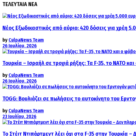
ΤΕΛΕΥΤΑΙΑ ΝΕΑ
Νέος Εξωδικαστικός από αύριο: 420 δόσεις για χρέη 5.
by
CulpaNews Team
26 Ιουλίου, 2026
Τουρκία – Ισραήλ σε τροχιά ρήξης: Τα F-35, το ΝΑΤΟ κ
by
CulpaNews Team
26 Ιουλίου, 2026
TOGG: Βουλιάζει σε πωλήσεις το αυτοκίνητο του Ερντο
by
CulpaNews Team
23 Ιουλίου, 2026
Το Στέιτ Ντιπάρτμεντ λέει όχι στα F-35 στην Τουρκία –