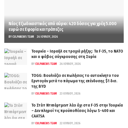
Νέος Εξωδικαστικός από αύριο: 420 δόσεις για χρέη 5.000
ευρώ σε Εφορία και τράπεζες
BY
CULPANEWS TEAM
26 ΙΟΥΛΊΟΥ, 2026
Τουρκία – Ισραήλ σε τροχιά ρήξης: Τα F-35, το ΝΑΤΟ
και ο φόβος σύγκρουσης στη Συρία
BY
CULPANEWS TEAM
26 ΙΟΥΛΊΟΥ, 2026
TOGG: Βουλιάζει σε πωλήσεις το αυτοκίνητο του
Ερντογάν μετά το πάγωμα της επένδυσης $1 δισ.
της BYD
BY
CULPANEWS TEAM
23 ΙΟΥΛΊΟΥ, 2026
Το Στέιτ Ντιπάρτμεντ λέει όχι στα F-35 στην Τουρκία
– Δεν πληροί τις προϋποθέσεις λόγω S-400 και
CAATSA
BY
CULPANEWS TEAM
22 ΙΟΥΛΊΟΥ, 2026