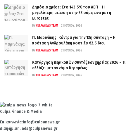
Δημόσιο χρέος: Στο 143,5% του ΑΕΠ – Η
μεγαλύτερη μείωση στην ΕΕ σύμφωνα με τη
Eurostat
BY
CULPANEWS TEAM
21 ΙΟΥΛΊΟΥ, 2026
Π. Μαρινάκης: Κόντρα για την 13η σύνταξη – Η
πρόταση Ανδρουλάκη κοστίζει €2,5 δισ.
BY
CULPANEWS TEAM
21 ΙΟΥΛΊΟΥ, 2026
Κατάργηση περικοπών συντάξεων χηρείας 2026 – Τι
αλλάζει με τον νόμο Κεραμέως
BY
CULPANEWS TEAM
21 ΙΟΥΛΊΟΥ, 2026
Culpa
Finance & Media
Επικοινωνία:
info@culpanews.gr
Διαφήμιση:
ads@culpanews.gr