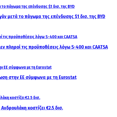
γάν μετά το πάγωμα της επένδυσης $1 δισ. της BYD
 Δεν πληροί τις προϋποθέσεις λόγω S-400 και CAATSA
ίωση στην ΕΕ σύμφωνα με τη Eurostat
 Ανδρουλάκη κοστίζει €2,5 δισ.