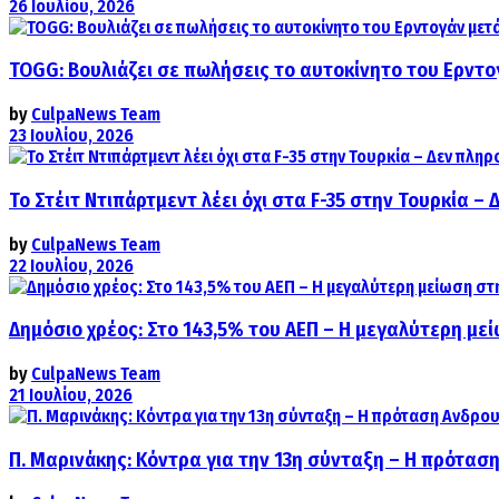
26 Ιουλίου, 2026
TOGG: Βουλιάζει σε πωλήσεις το αυτοκίνητο του Ερντο
by
CulpaNews Team
23 Ιουλίου, 2026
Το Στέιτ Ντιπάρτμεντ λέει όχι στα F-35 στην Τουρκία –
by
CulpaNews Team
22 Ιουλίου, 2026
Δημόσιο χρέος: Στο 143,5% του ΑΕΠ – Η μεγαλύτερη με
by
CulpaNews Team
21 Ιουλίου, 2026
Π. Μαρινάκης: Κόντρα για την 13η σύνταξη – Η πρόταση