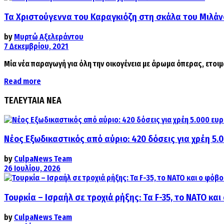
Τα Χριστούγεννα του Καραγκιόζη στη σκάλα του Μιλά
by
Μυρτώ Αξελεράντου
7 Δεκεμβρίου, 2021
Μία νέα παραγωγή για όλη την οικογένεια με άρωμα όπερας, ετο
Details
Read more
ΤΕΛΕΥΤΑΙΑ ΝΕΑ
Νέος Εξωδικαστικός από αύριο: 420 δόσεις για χρέη 5.
by
CulpaNews Team
26 Ιουλίου, 2026
Τουρκία – Ισραήλ σε τροχιά ρήξης: Τα F-35, το ΝΑΤΟ κ
by
CulpaNews Team