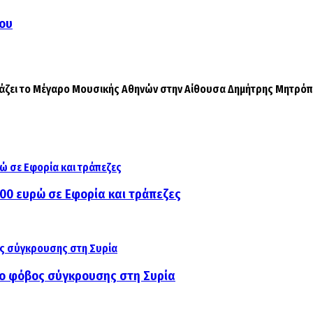
νου
ιμάζει το Μέγαρο Μουσικής Αθηνών στην Αίθουσα Δημήτρης Μητρόπο
000 ευρώ σε Εφορία και τράπεζες
αι ο φόβος σύγκρουσης στη Συρία