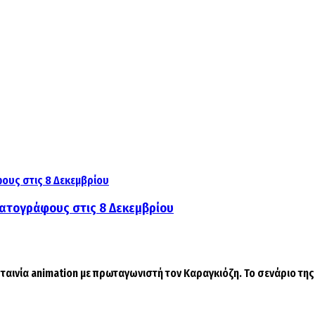
ματογράφους στις 8 Δεκεμβρίου
ταινία animation με πρωταγωνιστή τον Καραγκιόζη. Το σενάριο της τ