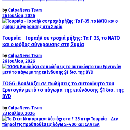
by
CulpaNews Team
26 Ιουλίου, 2026
Τουρκία – Ισραήλ σε τροχιά ρήξης: Τα F-35, το ΝΑΤΟ
και ο φόβος σύγκρουσης στη Συρία
by
CulpaNews Team
26 Ιουλίου, 2026
TOGG: Βουλιάζει σε πωλήσεις το αυτοκίνητο του
Ερντογάν μετά το πάγωμα της επένδυσης $1 δισ. της
BYD
by
CulpaNews Team
23 Ιουλίου, 2026