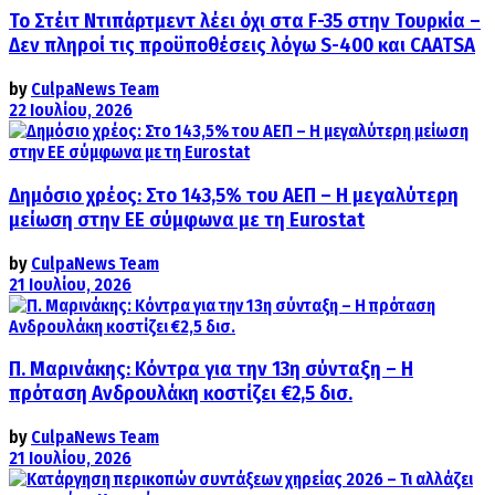
Το Στέιτ Ντιπάρτμεντ λέει όχι στα F-35 στην Τουρκία –
Δεν πληροί τις προϋποθέσεις λόγω S-400 και CAATSA
by
CulpaNews Team
22 Ιουλίου, 2026
Δημόσιο χρέος: Στο 143,5% του ΑΕΠ – Η μεγαλύτερη
μείωση στην ΕΕ σύμφωνα με τη Eurostat
by
CulpaNews Team
21 Ιουλίου, 2026
Π. Μαρινάκης: Κόντρα για την 13η σύνταξη – Η
πρόταση Ανδρουλάκη κοστίζει €2,5 δισ.
by
CulpaNews Team
21 Ιουλίου, 2026