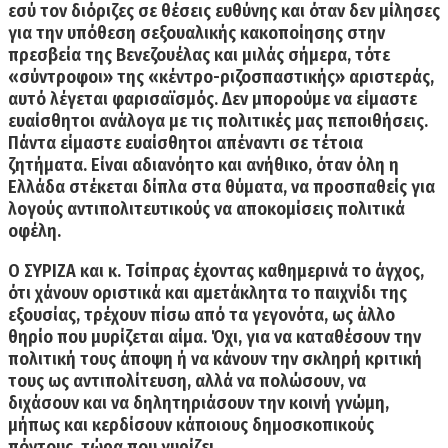
εσύ τον διόριζες σε θέσεις ευθύνης και όταν δεν μίλησες
για την υπόθεση σεξουαλικής κακοποίησης στην
πρεσβεία της Βενεζουέλας και μιλάς σήμερα, τότε
«σύντροφοι» της «κέντρο-ριζοσπαστικής» αριστεράς,
αυτό λέγεται φαρισαϊσμός.
Δεν μπορούμε να είμαστε
ευαίσθητοι ανάλογα με τις πολιτικές μας πεποιθήσεις.
Πάντα
είμαστε ευαίσθητοι απέναντι σε τέτοια
ζητήματα. Είναι αδιανόητο και ανήθικο, όταν όλη η
Ελλάδα στέκεται δίπλα στα θύματα, να προσπαθείς για
λογούς αντιπολιτευτικούς να αποκομίσεις πολιτικά
οφέλη.
Ο ΣΥΡΙΖΑ και κ. Τσίπρας έχοντας καθημερινά το άγχος,
ότι χάνουν οριστικά και αμετάκλητα το παιχνίδι της
εξουσίας, τρέχουν πίσω από τα γεγονότα, ως άλλο
θηρίο που μυρίζεται αίμα. Όχι, για να καταθέσουν την
πολιτική τους άποψη ή να κάνουν την σκληρή κριτική
τους ως αντιπολίτευση, αλλά
να πολώσουν, να
διχάσουν και να δηλητηριάσουν την κοινή γνώμη
,
μήπως και κερδίσουν κάποιους δημοσκοπικούς
πόντους, τώρα που γυρίζει.