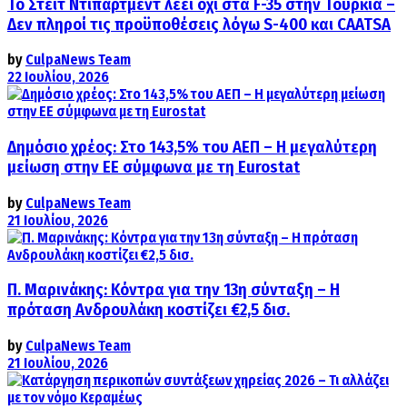
Το Στέιτ Ντιπάρτμεντ λέει όχι στα F-35 στην Τουρκία –
Δεν πληροί τις προϋποθέσεις λόγω S-400 και CAATSA
by
CulpaNews Team
22 Ιουλίου, 2026
Δημόσιο χρέος: Στο 143,5% του ΑΕΠ – Η μεγαλύτερη
μείωση στην ΕΕ σύμφωνα με τη Eurostat
by
CulpaNews Team
21 Ιουλίου, 2026
Π. Μαρινάκης: Κόντρα για την 13η σύνταξη – Η
πρόταση Ανδρουλάκη κοστίζει €2,5 δισ.
by
CulpaNews Team
21 Ιουλίου, 2026