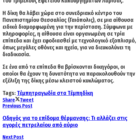
του Τριμελούς Εφετείου Κακουργημάτων Λάρισας.
Η δίκη θα λάβει χώρα στο συνεδριακό κέντρο του
Πανεπιστημίου Θεσσαλίας
(Γαιόπολις), σε μια αίθουσα
ειδικά διαμορφωμένη για την περίσταση. Σύμφωνα με
πληροφορίες, η αίθουσα είναι οργανωμένη
σε τρία
επίπεδα
και έχει εφοδιασθεί με τεχνολογικό εξοπλισμό,
όπως
μεγάλες οθόνες και ηχεία
, για να διευκολύνει τη
διαδικασία.
Σε ένα από τα επίπεδα θα βρίσκονται δικηγόροι, οι
οποίοι θα έχουν τη δυνατότητα να παρακολουθούν την
εξέλιξη της δίκης
μέσω κλειστού κυκλώματος
.
Tags:
Τέμπη
τραγωδία στα Τέμπη
δίκη
Share
Tweet
Previous Post
Οδηγός για το επίδομα θέρμανσης: Τι αλλάζει στις
αγορές πετρελαίου από αύριο
Next Post