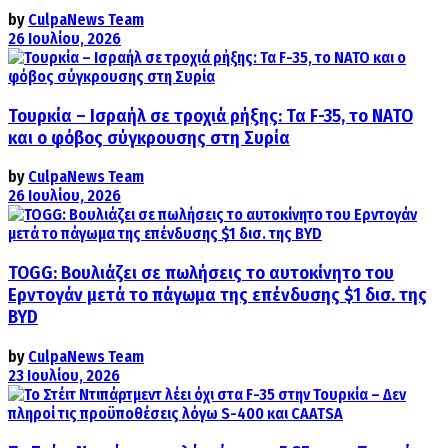
by
CulpaNews Team
26 Ιουλίου, 2026
Τουρκία – Ισραήλ σε τροχιά ρήξης: Τα F-35, το ΝΑΤΟ
και ο φόβος σύγκρουσης στη Συρία
by
CulpaNews Team
26 Ιουλίου, 2026
TOGG: Βουλιάζει σε πωλήσεις το αυτοκίνητο του
Ερντογάν μετά το πάγωμα της επένδυσης $1 δισ. της
BYD
by
CulpaNews Team
23 Ιουλίου, 2026