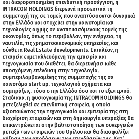
και διαφοροποιημένη επενδυτική προσέγγιση, η
INTRACOM HOLDINGS διερευνά προσεκτικά τη
συμμετοχή της σε τομείς που αναπτύσσονται δυναμικά
στην Ελλάδα και στοχεύει στην καινοτομία και
τεχνολογίες αιχμής σε αναπτυσσόμενους τομείς της
οικονομίας, όπως το περιβάλλον, την ενέργεια, τη
ναυτιλία, τις χρηματοοικονομικές υπηρεσίες, και
σύνθετα Real Estate developments. Επιπλέον, η
εταιρεία εκμεταλλευόμενη την εμπειρία και
τεχνογνωσία που διαθέτει, θα διερευνήσει κάθε
υποσχόμενη επένδυση στην τεχνολογία,
συμπεριλαμβανομένης της συμμετοχής της σε
καινοτόμα start up, τεχνολογικά σχήματα και
συμπράξεις, τόσο στην Ελλάδα όσο και το εξωτερικό.
Σταδιακά, η
φυσιογνωμία της INTRACOM HOLDINGS θα
μετεξελιχθεί σε επενδυτική εταιρεία
, η οποία
αξιοποιώντας την τεχνογνωσία και εμπειρία της στη
διαχείριση εταιρειών και στη δημιουργία υπεραξίας θα
επικεντρώνεται στην βελτιστοποίηση των συνεργειών
μεταξύ των εταιρειών του Ομίλου και θα διασφαλίζει
αύξηση των αποδόσεων των επενδύσεών της. Κατ’