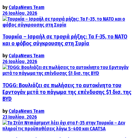
by
CulpaNews Team
26 Ιουλίου, 2026
Τουρκία – Ισραήλ σε τροχιά ρήξης: Τα F-35, το ΝΑΤΟ
και ο φόβος σύγκρουσης στη Συρία
by
CulpaNews Team
26 Ιουλίου, 2026
TOGG: Βουλιάζει σε πωλήσεις το αυτοκίνητο του
Ερντογάν μετά το πάγωμα της επένδυσης $1 δισ. της
BYD
by
CulpaNews Team
23 Ιουλίου, 2026