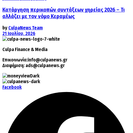
Κατάργηση περικοπών συντάξεων χηρείας 2026 – Τι
αλλάζει με τον νόμο Κεραμέως
by
CulpaNews Team
21 Ιουλίου, 2026
Culpa
Finance & Media
Επικοινωνία:
info@culpanews.gr
Διαφήμιση:
ads@culpanews.gr
Facebook