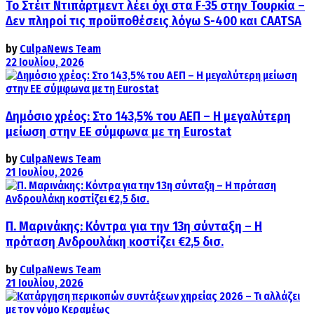
Το Στέιτ Ντιπάρτμεντ λέει όχι στα F-35 στην Τουρκία –
Δεν πληροί τις προϋποθέσεις λόγω S-400 και CAATSA
by
CulpaNews Team
22 Ιουλίου, 2026
Δημόσιο χρέος: Στο 143,5% του ΑΕΠ – Η μεγαλύτερη
μείωση στην ΕΕ σύμφωνα με τη Eurostat
by
CulpaNews Team
21 Ιουλίου, 2026
Π. Μαρινάκης: Κόντρα για την 13η σύνταξη – Η
πρόταση Ανδρουλάκη κοστίζει €2,5 δισ.
by
CulpaNews Team
21 Ιουλίου, 2026