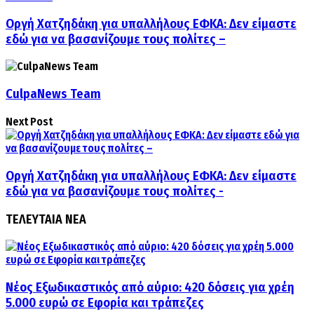
Οργή Χατζηδάκη για υπαλλήλους ΕΦΚΑ: Δεν είμαστε
εδώ για να βασανίζουμε τους πολίτες –
CulpaNews Team
Next Post
Οργή Χατζηδάκη για υπαλλήλους ΕΦΚΑ: Δεν είμαστε
εδώ για να βασανίζουμε τους πολίτες -
ΤΕΛΕΥΤΑΙΑ ΝΕΑ
Νέος Εξωδικαστικός από αύριο: 420 δόσεις για χρέη
5.000 ευρώ σε Εφορία και τράπεζες