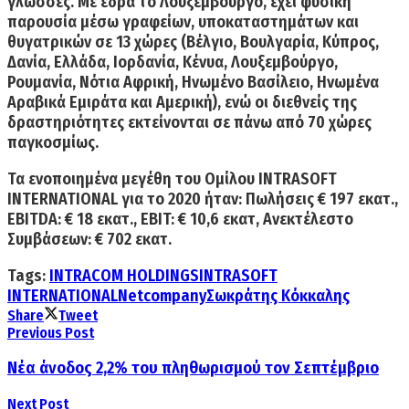
γλώσσες
. Με έδρα το Λουξεμβούργο, έχει φυσική
παρουσία μέσω γραφείων, υποκαταστημάτων και
θυγατρικών σε 13 χώρες (Βέλγιο, Βουλγαρία, Κύπρος,
Δανία, Ελλάδα, Ιορδανία, Κένυα, Λουξεμβούργο,
Ρουμανία, Νότια Αφρική, Ηνωμένο Βασίλειο, Ηνωμένα
Αραβικά Εμιράτα και Αμερική), ενώ οι διεθνείς της
δραστηριότητες εκτείνονται σε πάνω από 70 χώρες
παγκοσμίως.
Τα ενοποιημένα μεγέθη του Ομίλου INTRASOFT
INTERNATIONAL
για το 2020 ήταν:
Πωλήσεις € 197 εκατ.,
EBITDA: € 18 εκατ., EBIT: € 10,6 εκατ,
Ανεκτέλεστο
Συμβάσεων: € 702 εκατ.
Tags:
INTRACOM HOLDINGS
INTRASOFT
INTERNATIONAL
Netcompany
Σωκράτης Κόκκαλης
Share
Tweet
Previous Post
Νέα άνοδος 2,2% του πληθωρισμού τον Σεπτέμβριο
Next Post