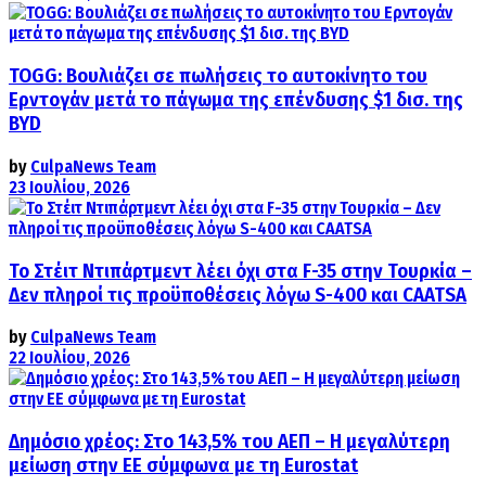
TOGG: Βουλιάζει σε πωλήσεις το αυτοκίνητο του
Ερντογάν μετά το πάγωμα της επένδυσης $1 δισ. της
BYD
by
CulpaNews Team
23 Ιουλίου, 2026
Το Στέιτ Ντιπάρτμεντ λέει όχι στα F-35 στην Τουρκία –
Δεν πληροί τις προϋποθέσεις λόγω S-400 και CAATSA
by
CulpaNews Team
22 Ιουλίου, 2026
Δημόσιο χρέος: Στο 143,5% του ΑΕΠ – Η μεγαλύτερη
μείωση στην ΕΕ σύμφωνα με τη Eurostat