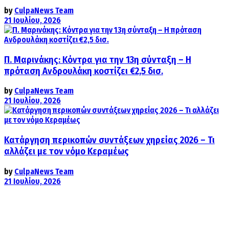
by
CulpaNews Team
21 Ιουλίου, 2026
Π. Μαρινάκης: Κόντρα για την 13η σύνταξη – Η
πρόταση Ανδρουλάκη κοστίζει €2,5 δισ.
by
CulpaNews Team
21 Ιουλίου, 2026
Κατάργηση περικοπών συντάξεων χηρείας 2026 – Τι
αλλάζει με τον νόμο Κεραμέως
by
CulpaNews Team
21 Ιουλίου, 2026