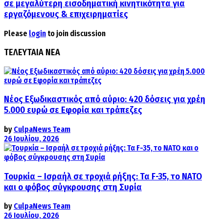
σε μεγαλύτερη εισοδηματική κινητικότητα για
εργαζόμενους & επιχειρηματίες
Please
login
to join discussion
ΤΕΛΕΥΤΑΙΑ ΝΕΑ
Νέος Εξωδικαστικός από αύριο: 420 δόσεις για χρέη
5.000 ευρώ σε Εφορία και τράπεζες
by
CulpaNews Team
26 Ιουλίου, 2026
Τουρκία – Ισραήλ σε τροχιά ρήξης: Τα F-35, το ΝΑΤΟ
και ο φόβος σύγκρουσης στη Συρία
by
CulpaNews Team
26 Ιουλίου, 2026