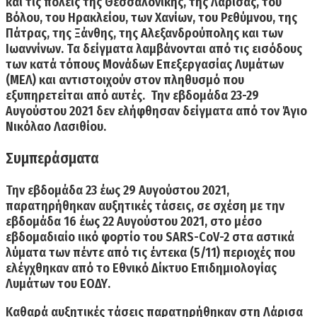
και τις πόλεις της Θεσσαλονίκης, της Λάρισας, του
Βόλου, του Ηρακλείου, των Χανίων, του Ρεθύμνου, της
Πάτρας, της Ξάνθης, της Αλεξανδρούπολης και των
Ιωαννίνων. Τα δείγματα λαμβάνονται από τις εισόδους
των κατά τόπους Μονάδων Επεξεργασίας Λυμάτων
(ΜΕΛ) και αντιστοιχούν στον πληθυσμό που
εξυπηρετείται από αυτές. Την εβδομάδα 23-29
Αυγούστου 2021 δεν ελήφθησαν δείγματα από τον Άγιο
Νικόλαο Λασιθίου.
Συμπεράσματα
Την εβδομάδα 23 έως 29 Αυγούστου 2021,
παρατηρήθηκαν αυξητικές τάσεις
, σε σχέση με την
εβδομάδα 16 έως 22 Αυγούστου 2021, στο μέσο
εβδομαδιαίο ιικό φορτίο του SARS-CoV-2 στα αστικά
λύματα των
πέντε από τις έντεκα (5/11) περιοχές
που
ελέγχθηκαν από το Εθνικό Δίκτυο Επιδημιολογίας
Λυμάτων του ΕΟΔΥ.
Καθαρά αυξητικές τάσεις
παρατηρήθηκαν στη
Λάρισα