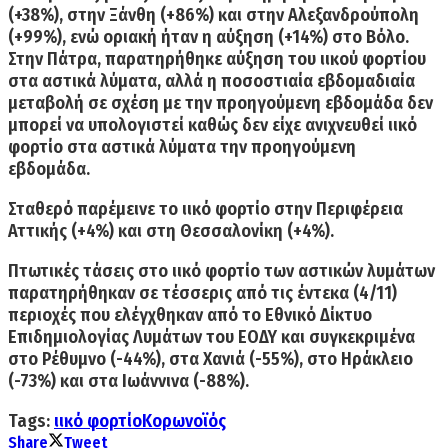
(+38%)
, στην
Ξάνθη (+86%)
και στην
Αλεξανδρούπολη
(+99%)
, ενώ οριακή ήταν
η αύξηση (+14%) στο Βόλο
.
Στην Πάτρα, παρατηρήθηκε αύξηση του ιικού φορτίου
στα αστικά λύματα, αλλά η ποσοστιαία εβδομαδιαία
μεταβολή σε σχέση με την προηγούμενη εβδομάδα δεν
μπορεί να υπολογιστεί καθώς δεν είχε ανιχνευθεί ιικό
φορτίο στα αστικά λύματα την προηγούμενη
εβδομάδα.
Σταθερό παρέμεινε το ιικό φορτίο
στην
Περιφέρεια
Αττικής (+4%) και στη Θεσσαλονίκη (+4%).
Πτωτικές τάσεις στο ιικό φορτίο
των αστικών λυμάτων
παρατηρήθηκαν
σε τέσσερις από τις έντεκα (4/11)
περιοχές
που ελέγχθηκαν από το Εθνικό Δίκτυο
Επιδημιολογίας Λυμάτων του ΕΟΔΥ και συγκεκριμένα
στο
Ρέθυμνο (-44%), στα Χανιά (-55%), στο Ηράκλειο
(-73%) και στα Ιωάννινα (-88%).
Tags:
ιικό φορτίο
Κορωνοϊός
Share
Tweet