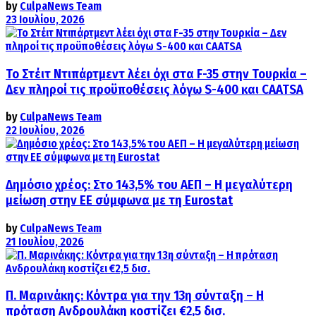
by
CulpaNews Team
23 Ιουλίου, 2026
Το Στέιτ Ντιπάρτμεντ λέει όχι στα F-35 στην Τουρκία –
Δεν πληροί τις προϋποθέσεις λόγω S-400 και CAATSA
by
CulpaNews Team
22 Ιουλίου, 2026
Δημόσιο χρέος: Στο 143,5% του ΑΕΠ – Η μεγαλύτερη
μείωση στην ΕΕ σύμφωνα με τη Eurostat
by
CulpaNews Team
21 Ιουλίου, 2026
Π. Μαρινάκης: Κόντρα για την 13η σύνταξη – Η
πρόταση Ανδρουλάκη κοστίζει €2,5 δισ.