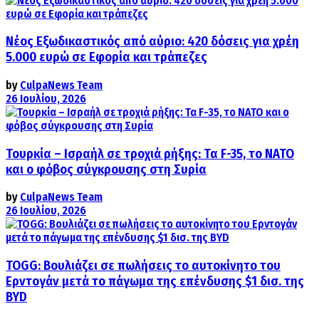
Νέος Εξωδικαστικός από αύριο: 420 δόσεις για χρέη
5.000 ευρώ σε Εφορία και τράπεζες
by
CulpaNews Team
26 Ιουλίου, 2026
Τουρκία – Ισραήλ σε τροχιά ρήξης: Τα F-35, το ΝΑΤΟ
και ο φόβος σύγκρουσης στη Συρία
by
CulpaNews Team
26 Ιουλίου, 2026
TOGG: Βουλιάζει σε πωλήσεις το αυτοκίνητο του
Ερντογάν μετά το πάγωμα της επένδυσης $1 δισ. της
BYD