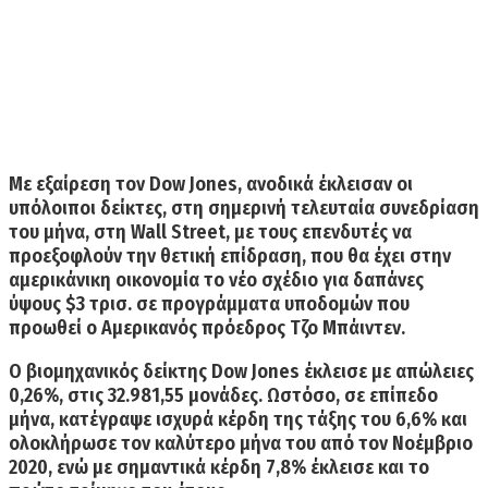
Με εξαίρεση τον Dow Jones,
ανοδικά έκλεισαν οι
υπόλοιποι δείκτες, στη σημερινή τελευταία συνεδρίαση
του μήνα, στη Wall Street
, με τους επενδυτές να
προεξοφλούν την θετική επίδραση, που θα έχει στην
αμερικάνικη οικονομία το νέο σχέδιο για δαπάνες
ύψους $3 τρισ. σε προγράμματα υποδομών που
προωθεί ο Αμερικανός πρόεδρος Τζο Μπάιντεν.
Ο βιομηχανικός δείκτης
Dow Jones έκλεισε με απώλειες
0,26%,
στις 32.981,55 μονάδες. Ωστόσο,
σε επίπεδο
μήνα, κατέγραψε ισχυρά κέρδη της τάξης του 6,6%
και
ολοκλήρωσε τον καλύτερο μήνα του από τον Νοέμβριο
2020, ενώ με σημαντικά κέρδη
7,8% έκλεισε και το