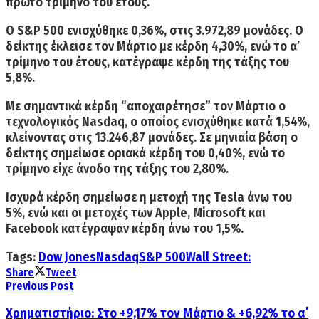
πρώτο τρίμηνο του έτους.
Ο S&P 500 ενισχύθηκε 0,36%
, στις 3.972,89 μονάδες. Ο
δείκτης έκλεισε
τον Μάρτιο με κέρδη 4,30%,
ενώ το
α’
τρίμηνο του έτους, κατέγραψε κέρδη της τάξης του
5,8%.
Με σημαντικά κέρδη “αποχαιρέτησε” τον Μάρτιο ο
τεχνολογικός
Nasdaq, ο οποίος ενισχύθηκε κατά 1,54%
,
κλείνοντας στις 13.246,87 μονάδες. Σε μηνιαία βάση ο
δείκτης σημείωσε οριακά κέρδη του 0,40%, ενώ
το
τρίμηνο είχε άνοδο της τάξης του 2,80%.
Ισχυρά κέρδη
σημείωσε η μετοχή της Tesla άνω του
5%, ενώ και οι μετοχές των Apple, Microsoft και
Facebook κατέγραψαν κέρδη άνω του 1,5%.
Tags:
Dow Jones
Nasdaq
S&P 500
Wall Street:
Share
Tweet
Previous Post
Χρηματιστήριο: Στο +9,17% τον Μάρτιο & +6,92% το α΄