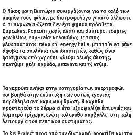
Ο Νίκος και η Βικτώρια συνεργάζονται για το καλό των
μικρών τους φίλων, με διατροφολόγο γι αυτό άλλωστε
ό, τι παρασκευάζεται δεν έχει χημικά πρόσθετα.
Cupcakes
,
Pop
corn χωρίς αλάτι και βούτυρο, τούρτες
γενεθλίων,
Pup
–
cake
κολοκύθας με τσιπς
γλυκοπατάτας, αλλά και
energy
balls
,
μπορούν να φάνε
άφοβα τα σκυλάκια των ιδιοκτητών, καθώς είναι
φτιαγμένα από
χαρούπι, αλεύρι ολικής άλεσης,
παντζάρι, μέλι, καρύδα, μπανάνα και τζίντζερ.
Το χαρούπι ανήκει στην κατηγορία των υπερτροφών
και βοηθά στην ανάπτυξη των οστών, έχοντας
παράλληλα αντικαρκινική δράση. Η καρύδα
προστατεύει το δέρμα κι έτσι εξασφαλίζει ένα υγιές και
λαμπερό τρίχωμα, ενώ η κολοκύθα συμβάλλει στη καλή
λειτουργία του πεπτικού συστήματος.
Το Ris Project πέρα από την διατροφή φροντίζει και την