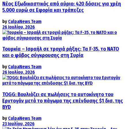
Νέος Εξωδικαστικός από αύριο: 420 δόσεις για χρέη
5.000 ευρώ σε Εφορία και τράπεζες
by
CulpaNews Team
26 Ιουλίου, 2026
Τουρκία – Ισραήλ σε τροχιά ρήξης: Τα F-35, το ΝΑΤΟ
και ο φόβος σύγκρουσης στη Συρία
by
CulpaNews Team
26 Ιουλίου, 2026
TOGG: Βουλιάζει σε πωλήσεις το αυτοκίνητο του
Ερντογάν μετά το πάγωμα της επένδυσης $1 δισ. της
BYD
by
CulpaNews Team
23 Ιουλίου, 2026