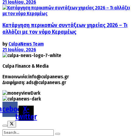
21 Ιουλίου, 2026
Κατάργηση περικοπών συντάξεων χηρείας 2026 – Τι
αλλάζει με τον νόμο Κεραμέως
by
CulpaNews Team
21 Ιουλίου, 2026
Culpa
Finance & Media
Επικοινωνία:
info@culpanews.gr
Διαφήμιση:
ads@culpanews.gr
acebook
X-
twitter