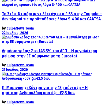
Το Στέιτ Ντιπάρτμεντ λέει όχι στα F-35 στην Τουρκία –
Δεν πληροί τις προϋποθέσεις λόγω S-400 και CAATSA
by
CulpaNews Team
22 Ιουλίου, 2026
Δημόσιο χρέος: Στο 143,5% του ΑΕΠ – Η μεγαλύτερη
μείωση στην ΕΕ σύμφωνα με τη Eurostat
by
CulpaNews Team
21 Ιουλίου, 2026
Π. Μαρινάκης: Κόντρα για την 13η σύνταξη – Η
πρόταση Ανδρουλάκη κοστίζει €2,5 δισ.
by
CulpaNews Team