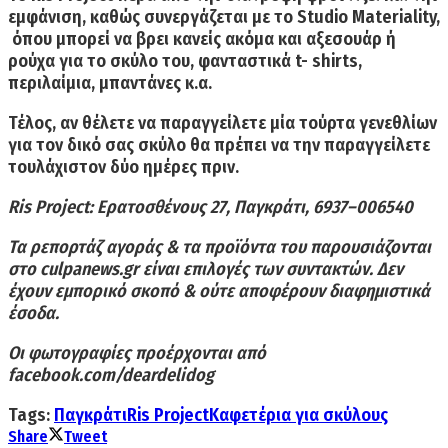
εμφάνιση, καθώς συνεργάζεται με το
Studio
Materiality
,
όπου μπορεί να βρει κανείς ακόμα και αξεσουάρ ή
ρούχα για το σκύλο του, φανταστικά t- shirts,
περιλαίμια, μπαντάνες κ.α.
Τέλος, αν θέλετε να παραγγείλετε μία τούρτα γενεθλίων
για τον δικό σας σκύλο θα πρέπει να την παραγγείλετε
τουλάχιστον δύο ημέρες πριν.
Ris
Project
:
Ερατοσθένους 27, Παγκράτι,
6937
–
006540
Τα ρεπορτάζ αγοράς & τα προϊόντα του παρουσιάζονται
στο
culpanews.gr
είναι επιλογές των συντακτών. Δεν
έχουν εμπορικό σκοπό & ούτε αποφέρουν διαφημιστικά
έσοδα.
Οι φωτογραφίες προέρχονται από
facebook.com/deardelidog
Tags:
Παγκράτι
Ris Project
Καφετέρια για σκύλους
Share
Tweet