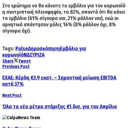
Στο ερώτημα να θα
κάνατε το εμβόλιο για τον κορωνοϊό
η συντριπτική πλειοψηφία
,
το 82%, απαντά ότι θα κάνει
το εμβόλιο
(61% σίγουρα ναι, 21% μάλλον ναι), ενώ οι
αρνητικά απάντησαν μόλις 16% (8% μάλλον όχι, 8%
σίγουρα όχι).
Tags:
Pulse
Δημοσκόπηση
Εμβόλιο για
κορωνοϊό
ΝΔ
ΣΥΡΙΖΑ
Share
Tweet
Previous Post
EXAE: Κέρδη €3,9 εκατ. – Σημαντική μείωση ΕΒΙΤDA
κατά 37%
Next Post
Όλα τα νέα μέτρα στήριξης €1 δισ. για τον Απρίλιο