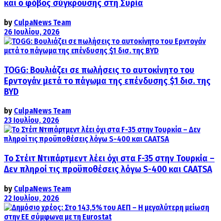
και ο φόβος σύγκρουσης στη Συρία
by
CulpaNews Team
26 Ιουλίου, 2026
TOGG: Βουλιάζει σε πωλήσεις το αυτοκίνητο του
Ερντογάν μετά το πάγωμα της επένδυσης $1 δισ. της
BYD
by
CulpaNews Team
23 Ιουλίου, 2026
Το Στέιτ Ντιπάρτμεντ λέει όχι στα F-35 στην Τουρκία –
Δεν πληροί τις προϋποθέσεις λόγω S-400 και CAATSA
by
CulpaNews Team
22 Ιουλίου, 2026