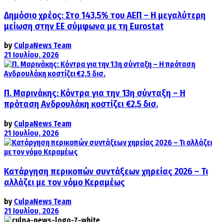
Δημόσιο χρέος: Στο 143,5% του ΑΕΠ – Η μεγαλύτερη
μείωση στην ΕΕ σύμφωνα με τη Eurostat
by
CulpaNews Team
21 Ιουλίου, 2026
Π. Μαρινάκης: Κόντρα για την 13η σύνταξη – Η
πρόταση Ανδρουλάκη κοστίζει €2,5 δισ.
by
CulpaNews Team
21 Ιουλίου, 2026
Κατάργηση περικοπών συντάξεων χηρείας 2026 – Τι
αλλάζει με τον νόμο Κεραμέως
by
CulpaNews Team
21 Ιουλίου, 2026