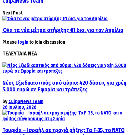
CulpaNews Team
Next Post
Όλα τα νέα μέτρα στήριξης €1 δισ. για τον Απρίλιο
Please
login
to join discussion
ΤΕΛΕΥΤΑΙΑ ΝΕΑ
Νέος Εξωδικαστικός από αύριο: 420 δόσεις για χρέη
5.000 ευρώ σε Εφορία και τράπεζες
by
CulpaNews Team
26 Ιουλίου, 2026
Τουρκία – Ισραήλ σε τροχιά ρήξης: Τα F-35, το ΝΑΤΟ