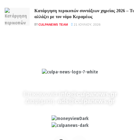
Κατάργηση περικοπών συντάξεων χηρείας 2026 – Τι
αλλάζει με τον νόμο Κεραμέως
BY
CULPANEWS TEAM
21 ΙΟΥΛΊΟΥ, 2026
Culpa
Finance & Media
Επικοινωνία:
info@culpanews.gr
Διαφήμιση:
ads@culpanews.gr