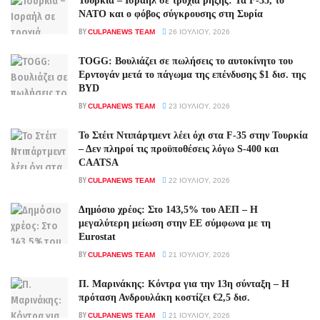
Τουρκία – Ισραήλ σε τροχιά ρήξης: Τα F-35, το
ΝΑΤΟ και ο φόβος σύγκρουσης στη Συρία
BY
CULPANEWS TEAM
26 ΙΟΥΛΊΟΥ, 2026
TOGG: Βουλιάζει σε πωλήσεις το αυτοκίνητο του
Ερντογάν μετά το πάγωμα της επένδυσης $1 δισ. της
BYD
BY
CULPANEWS TEAM
23 ΙΟΥΛΊΟΥ, 2026
Το Στέιτ Ντιπάρτμεντ λέει όχι στα F-35 στην Τουρκία
– Δεν πληροί τις προϋποθέσεις λόγω S-400 και
CAATSA
BY
CULPANEWS TEAM
22 ΙΟΥΛΊΟΥ, 2026
Δημόσιο χρέος: Στο 143,5% του ΑΕΠ – Η
μεγαλύτερη μείωση στην ΕΕ σύμφωνα με τη
Eurostat
BY
CULPANEWS TEAM
21 ΙΟΥΛΊΟΥ, 2026
Π. Μαρινάκης: Κόντρα για την 13η σύνταξη – Η
πρόταση Ανδρουλάκη κοστίζει €2,5 δισ.
BY
CULPANEWS TEAM
21 ΙΟΥΛΊΟΥ, 2026