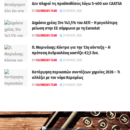
Δεν πληροί τις προϋποθέσεις λόγω S-400 και CAATSA
BY
CULPANEWS TEAM
22 ΙΟΥΛΊΟΥ, 2026
Δημόσιο χρέος: Στο 143,5% του ΑΕΠ – Η μεγαλύτερη
μείωση στην ΕΕ σύμφωνα με τη Eurostat
BY
CULPANEWS TEAM
21 ΙΟΥΛΊΟΥ, 2026
Π. Μαρινάκης: Κόντρα για την 13η σύνταξη – Η
πρόταση Ανδρουλάκη κοστίζει €2,5 δισ.
BY
CULPANEWS TEAM
21 ΙΟΥΛΊΟΥ, 2026
Κατάργηση περικοπών συντάξεων χηρείας 2026 – Τι
αλλάζει με τον νόμο Κεραμέως
BY
CULPANEWS TEAM
21 ΙΟΥΛΊΟΥ, 2026