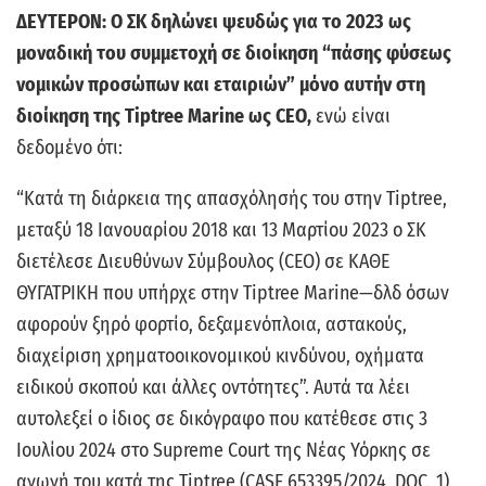
ΔΕΥΤΕΡΟΝ: Ο ΣΚ δηλώνει ψευδώς για το 2023 ως
μοναδική του συμμετοχή σε διοίκηση “πάσης φύσεως
νομικών προσώπων και εταιριών” μόνο αυτήν στη
διοίκηση της Tiptree Marine ως CEO,
ενώ είναι
δεδομένο ότι:
“Κατά τη διάρκεια της απασχόλησής του στην Tiptree,
μεταξύ 18 Ιανουαρίου 2018 και 13 Μαρτίου 2023 ο ΣΚ
διετέλεσε Διευθύνων Σύμβουλος (CEO) σε ΚΑΘΕ
ΘΥΓΑΤΡΙΚΗ που υπήρχε στην Tiptree Marine—δλδ όσων
αφορούν ξηρό φορτίο, δεξαμενόπλοια, αστακούς,
διαχείριση χρηματοοικονομικού κινδύνου, oχήματα
ειδικού σκοπού και άλλες οντότητες”. Αυτά τα λέει
αυτολεξεί ο ίδιος σε δικόγραφο που κατέθεσε στις 3
Ιουλίου 2024 στο Supreme Court της Νέας Υόρκης σε
αγωγή του κατά της Tiptree (CASE 653395/2024, DOC. 1).