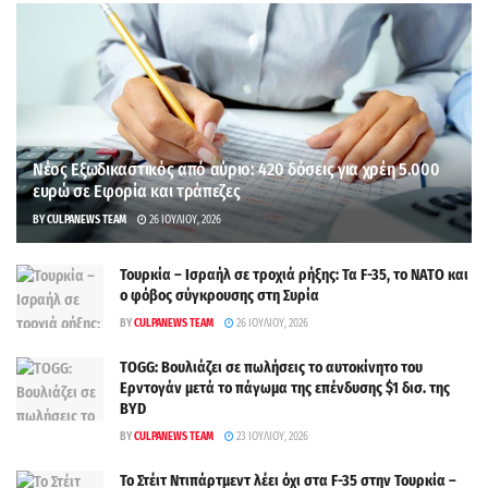
Νέος Εξωδικαστικός από αύριο: 420 δόσεις για χρέη 5.000
ευρώ σε Εφορία και τράπεζες
BY
CULPANEWS TEAM
26 ΙΟΥΛΊΟΥ, 2026
Τουρκία – Ισραήλ σε τροχιά ρήξης: Τα F-35, το ΝΑΤΟ και
ο φόβος σύγκρουσης στη Συρία
BY
CULPANEWS TEAM
26 ΙΟΥΛΊΟΥ, 2026
TOGG: Βουλιάζει σε πωλήσεις το αυτοκίνητο του
Ερντογάν μετά το πάγωμα της επένδυσης $1 δισ. της
BYD
BY
CULPANEWS TEAM
23 ΙΟΥΛΊΟΥ, 2026
Το Στέιτ Ντιπάρτμεντ λέει όχι στα F-35 στην Τουρκία –