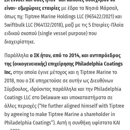
είναι- εξωχώριες εταιρίες
με έδρα τα Νησιά Μάρσαλ,
όπως πχ: Tiptree Marine Holdings LLC (965422/2021) και
Swiftbulk LLC (964132/2018), μαζί με τις 5 Εταιρίες-Πλοία
ειδικού σκοπού (single vessel purpose) που
διαχειρίστηκε.
Παράλληλα
ο ΣΚ ήταν, από το 2014, και αντιπρόεδρος
της (οικογενειακής) επιχείρησης Philadelphia Coatings
Ιnc,
στην οποία έγινε μέτοχος και η Tiptree Marine το
2018, που ο ΣΚ υπηρετούσε σε αυτήν ως Διευθύνων
Σύμβουλος, ιδρύοντας παράλληλα και την Philadelphia
Coatings LLC στο Delaware και υποκαταστήματα σε
άλλες περιοχές (“He further aligned himself with Tiptree
by agreeing to make Tiptree Marine a shareholder in
Philadelphia Coatings”). Αυτή η συνθήκη υφίστατο ΚΑΙ