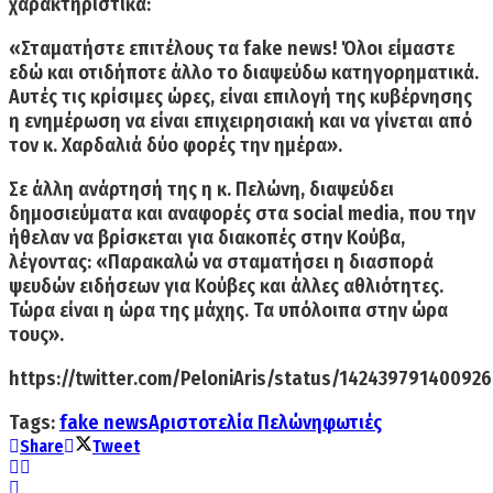
χαρακτηριστικά:
«
Σταματήστε επιτέλους τα fake news!
Όλοι είμαστε
εδώ και οτιδήποτε άλλο το διαψεύδω κατηγορηματικά.
Αυτές τις κρίσιμες ώρες, είναι επιλογή της κυβέρνησης
η ενημέρωση να είναι επιχειρησιακή και να γίνεται από
τον
κ. Χαρδαλιά δύο φορές την ημέρα
».
Σε άλλη ανάρτησή της η κ. Πελώνη, διαψεύδει
δημοσιεύματα και αναφορές στα social media, που την
ήθελαν να βρίσκεται για διακοπές στην Κούβα,
λέγοντας: «
Παρακαλώ να σταματήσει η διασπορά
ψευδών ειδήσεων
για Κούβες και άλλες αθλιότητες.
Τώρα είναι η ώρα της μάχης. Τα υπόλοιπα στην ώρα
τους».
https://twitter.com/PeloniAris/status/14243979140092
Tags:
fake news
Αριστοτελία Πελώνη
φωτιές
Share
Tweet