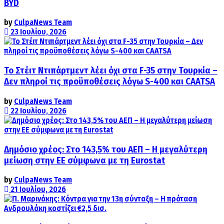
BYD
by
CulpaNews Team
23 Ιουλίου, 2026
Το Στέιτ Ντιπάρτμεντ λέει όχι στα F-35 στην Τουρκία –
Δεν πληροί τις προϋποθέσεις λόγω S-400 και CAATSA
by
CulpaNews Team
22 Ιουλίου, 2026
Δημόσιο χρέος: Στο 143,5% του ΑΕΠ – Η μεγαλύτερη
μείωση στην ΕΕ σύμφωνα με τη Eurostat
by
CulpaNews Team
21 Ιουλίου, 2026