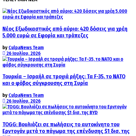
Νέος Εξωδικαστικός από αύριο: 420 δόσεις για χρέη
5.000 ευρώ σε Εφορία και τράπεζες
by
CulpaNews Team
26 Ιουλίου, 2026
Τουρκία – Ισραήλ σε τροχιά ρήξης: Τα F-35, το ΝΑΤΟ
και ο φόβος σύγκρουσης στη Συρία
by
CulpaNews Team
26 Ιουλίου, 2026
TOGG: Βουλιάζει σε πωλήσεις το αυτοκίνητο του
Ερντογάν μετά το πάγωμα της επένδυσης $1 δισ. της