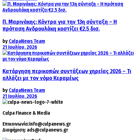
Π. Μαρινάκης: Κόντρα για την 13η σύνταξη – Η
πρόταση Ανδρουλάκη κοστίζει €2,5 δισ.
by
CulpaNews Team
21 Ιουλίου, 2026
Κατάργηση περικοπών συντάξεων χηρείας 2026 – Τι
αλλάζει με τον νόμο Κεραμέως
by
CulpaNews Team
21 Ιουλίου, 2026
Culpa
Finance & Media
Επικοινωνία:
info@culpanews.gr
Διαφήμιση:
ads@culpanews.gr