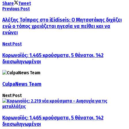
Share
Tweet
Previous Post
Αλέξης Τσίπρας στο iEidiseis: Ο Μητσοτάκης διχάζει
ενώ ο τόπος χρειάζεται ηγεσία να πείθει και να
ενώνει
Next Post
Κορωνοϊός: 1.465 κρούσματα, 5 θάνατοι, 142
διασωληνωμένοι
CulpaNews Team
Next Post
Κορωνοϊός: 1.465 κρούσματα, 5 θάνατοι, 142
διασωληνωμένοι