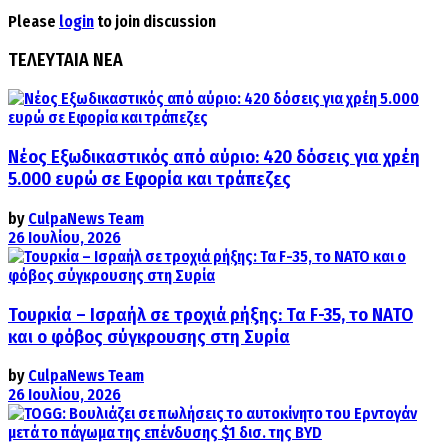
Please
login
to join discussion
ΤΕΛΕΥΤΑΙΑ ΝΕΑ
Νέος Εξωδικαστικός από αύριο: 420 δόσεις για χρέη
5.000 ευρώ σε Εφορία και τράπεζες
by
CulpaNews Team
26 Ιουλίου, 2026
Τουρκία – Ισραήλ σε τροχιά ρήξης: Τα F-35, το ΝΑΤΟ
και ο φόβος σύγκρουσης στη Συρία
by
CulpaNews Team
26 Ιουλίου, 2026