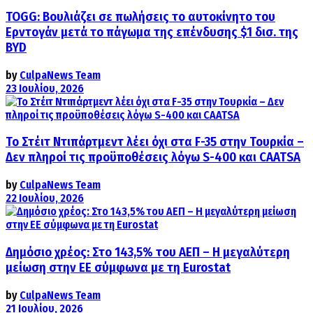
TOGG: Βουλιάζει σε πωλήσεις το αυτοκίνητο του
Ερντογάν μετά το πάγωμα της επένδυσης $1 δισ. της
BYD
by
CulpaNews Team
23 Ιουλίου, 2026
Το Στέιτ Ντιπάρτμεντ λέει όχι στα F-35 στην Τουρκία –
Δεν πληροί τις προϋποθέσεις λόγω S-400 και CAATSA
by
CulpaNews Team
22 Ιουλίου, 2026
Δημόσιο χρέος: Στο 143,5% του ΑΕΠ – Η μεγαλύτερη
μείωση στην ΕΕ σύμφωνα με τη Eurostat
by
CulpaNews Team
21 Ιουλίου, 2026