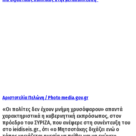
Αριστοτελία Πελώνη / Photo media.gov.gr
«Οι πολίτες δεν έχουν μνήμη χρυσόψαρου»
απαντά
χαρακτηριστικά η
κυβερνητική εκπρόσωπος
, στον
πρόεδρο του
ΣΥΡΙΖΑ,
που ανέφερε στη συνέντευξη του
στο ieidiseis.gr., ότι «
ο Μητσοτάκης διχάζει ενώ ο
τόπος χρειάζεται ηγεσία να πείθει και να ενώνε
ι»