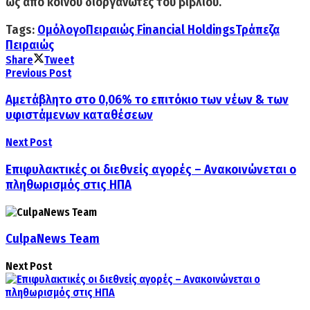
ως από κοινού διοργανωτές του βιβλίου.
Tags:
Ομόλογο
Πειραιώς Financial Holdings
Τράπεζα
Πειραιώς
Share
Tweet
Previous Post
Αμετάβλητο στο 0,06% το επιτόκιο των νέων & των
υφιστάμενων καταθέσεων
Next Post
Επιφυλακτικές οι διεθνείς αγορές – Ανακοινώνεται ο
πληθωρισμός στις ΗΠΑ
CulpaNews Team
Next Post