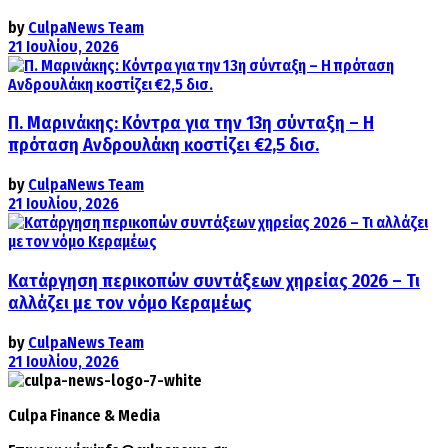
by
CulpaNews Team
21 Ιουλίου, 2026
Π. Μαρινάκης: Κόντρα για την 13η σύνταξη – Η
πρόταση Ανδρουλάκη κοστίζει €2,5 δισ.
by
CulpaNews Team
21 Ιουλίου, 2026
Κατάργηση περικοπών συντάξεων χηρείας 2026 – Τι
αλλάζει με τον νόμο Κεραμέως
by
CulpaNews Team
21 Ιουλίου, 2026
Culpa
Finance & Media