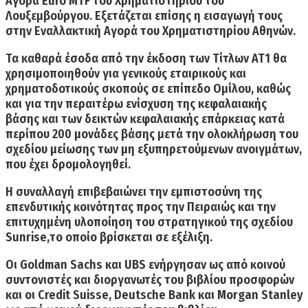
Αγορά Euro MTF του Χρηματιστηρίου του
Λουξεμβούργου. Εξετάζεται επίσης η εισαγωγή τους
στην Εναλλακτική Αγορά του Χρηματιστηρίου Αθηνών.
Τα
καθαρά έσοδα
από την έκδοση των Τίτλων ΑΤ1 θα
χρησιμοποιηθούν για
γενικούς εταιρικούς και
χρηματοδοτικούς σκοπούς σε επίπεδο Ομίλου
, καθώς
και για την περαιτέρω ενίσχυση της κεφαλαιακής
βάσης και των δεικτών κεφαλαιακής επάρκειας κατά
περίπου 200 μονάδες βάσης μετά την ολοκλήρωση του
σχεδίου μείωσης των μη εξυπηρετούμενων ανοιγμάτων,
που έχει δρομολογηθεί.
Η συναλλαγή επιβεβαιώνει την εμπιστοσύνη της
επενδυτικής κοινότητας προς την Πειραιώς και την
επιτυχημένη υλοποίηση του στρατηγικού της σχεδίου
Sunrise,το οποίο βρίσκεται σε εξέλιξη.
Οι Goldman Sachs και UBS ενήργησαν ως από κοινού
συντονιστές και διοργανωτές του βιβλίου προσφορών
και οι Credit Suisse, Deutsche Bank και Morgan Stanley