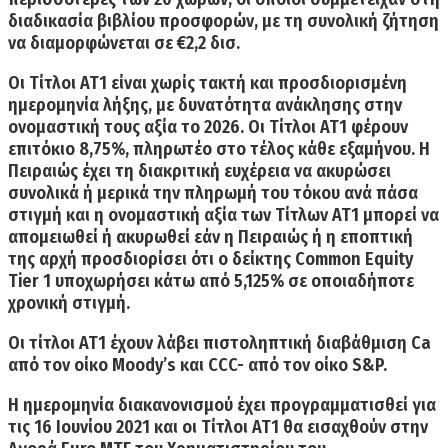
διαδικασία βιβλίου προσφορών, με τη
συνολική ζήτηση
να διαμορφώνεται σε €2,2 δισ.
Οι Τίτλοι ΑΤ1 είναι χωρίς τακτή και προσδιορισμένη
ημερομηνία λήξης, με δυνατότητα ανάκλησης στην
ονομαστική τους αξία το 2026.
Οι Τίτλοι ΑΤ1 φέρουν
επιτόκιο 8,75%, πληρωτέο στο τέλος κάθε εξαμήνου
. Η
Πειραιώς έχει τη διακριτική ευχέρεια να ακυρώσει
συνολικά ή μερικά την πληρωμή του τόκου ανά πάσα
στιγμή και η ονομαστική αξία των Τίτλων ΑΤ1 μπορεί να
απομειωθεί ή ακυρωθεί εάν η Πειραιώς ή η εποπτική
της αρχή προσδιορίσει ότι ο δείκτης Common Equity
Tier 1 υποχωρήσει κάτω από 5,125% σε οποιαδήποτε
χρονική στιγμή.
Οι
τίτλοι ΑΤ
1 έχουν λάβει πιστοληπτική
διαβάθμιση Ca
από τον οίκο Moody’s
και
CCC- από τον οίκο S&P.
Η ημερομηνία διακανονισμού έχει προγραμματισθεί για
τις
16 Ιουνίου 2021
και οι Τίτλοι ΑΤ1 θα εισαχθούν στην