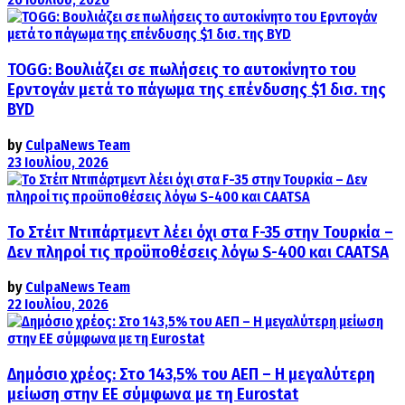
TOGG: Βουλιάζει σε πωλήσεις το αυτοκίνητο του
Ερντογάν μετά το πάγωμα της επένδυσης $1 δισ. της
BYD
by
CulpaNews Team
23 Ιουλίου, 2026
Το Στέιτ Ντιπάρτμεντ λέει όχι στα F-35 στην Τουρκία –
Δεν πληροί τις προϋποθέσεις λόγω S-400 και CAATSA
by
CulpaNews Team
22 Ιουλίου, 2026
Δημόσιο χρέος: Στο 143,5% του ΑΕΠ – Η μεγαλύτερη
μείωση στην ΕΕ σύμφωνα με τη Eurostat