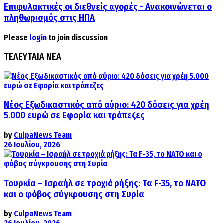
Επιφυλακτικές οι διεθνείς αγορές - Ανακοινώνεται ο
πληθωρισμός στις ΗΠΑ
Please
login
to join discussion
ΤΕΛΕΥΤΑΙΑ ΝΕΑ
Νέος Εξωδικαστικός από αύριο: 420 δόσεις για χρέη
5.000 ευρώ σε Εφορία και τράπεζες
by
CulpaNews Team
26 Ιουλίου, 2026
Τουρκία – Ισραήλ σε τροχιά ρήξης: Τα F-35, το ΝΑΤΟ
και ο φόβος σύγκρουσης στη Συρία
by
CulpaNews Team
26 Ιουλίου, 2026