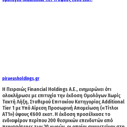
piraeusholdings.gr
Η Πειραιώς Financial Holdings Α.Ε., ενημερώνει ότι
ολοκλήρωσε με επιτυχία την έκδοση Ομολόγων Χωρίς
Τακτή Λήξη, Σταθερού Επιτοκίου Κατηγορίας Additional
Tier 1 με Υπό Αίρεση Προσωρινή Απομείωση («Τίτλοι
AT1») ύψους €600 εκατ. Η έκδοση
προσέλκυσε το
ενδιαφέρον περίπου 200 θεσμικών επενδυτών
από
περισσότερες των 20 χωρών, οι οποίοι συμμετείχαν στη