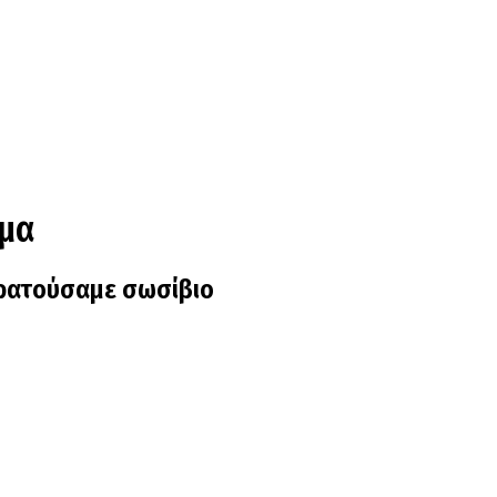
μμα
 κρατούσαμε σωσίβιο