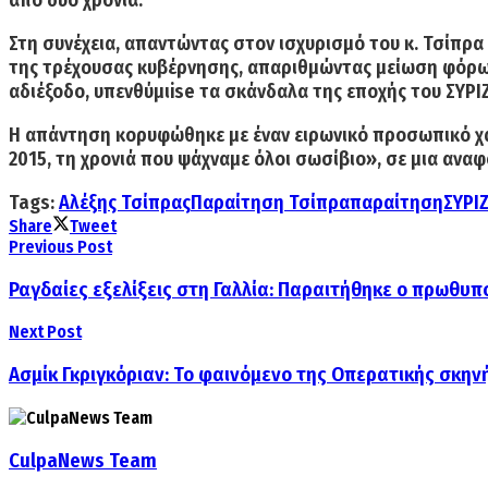
Στη συνέχεια, απαντώντας στον ισχυρισμό του κ. Τσίπρα
της τρέχουσας κυβέρνησης, απαριθμώντας μείωση φόρων,
αδιέξοδο, υπενθύμιise τα σκάνδαλα της εποχής του ΣΥΡΙ
Η απάντηση κορυφώθηκε με έναν ειρωνικό προσωπικό χαρ
2015, τη χρονιά που ψάχναμε όλοι σωσίβιο», σε μια αν
Tags:
Αλέξης Τσίπρας
Παραίτηση Τσίπρα
παραίτηση
ΣΥΡΙ
Share
Tweet
Previous Post
Ραγδαίες εξελίξεις στη Γαλλία: Παραιτήθηκε ο πρωθυ
Next Post
Ασμίκ Γκριγκόριαν: Το φαινόμενο της Οπερατικής σκη
CulpaNews Team