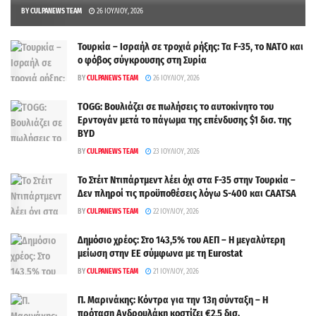
BY
CULPANEWS TEAM
26 ΙΟΥΛΊΟΥ, 2026
Τουρκία – Ισραήλ σε τροχιά ρήξης: Τα F-35, το ΝΑΤΟ και
ο φόβος σύγκρουσης στη Συρία
BY
CULPANEWS TEAM
26 ΙΟΥΛΊΟΥ, 2026
TOGG: Βουλιάζει σε πωλήσεις το αυτοκίνητο του
Ερντογάν μετά το πάγωμα της επένδυσης $1 δισ. της
BYD
BY
CULPANEWS TEAM
23 ΙΟΥΛΊΟΥ, 2026
Το Στέιτ Ντιπάρτμεντ λέει όχι στα F-35 στην Τουρκία –
Δεν πληροί τις προϋποθέσεις λόγω S-400 και CAATSA
BY
CULPANEWS TEAM
22 ΙΟΥΛΊΟΥ, 2026
Δημόσιο χρέος: Στο 143,5% του ΑΕΠ – Η μεγαλύτερη
μείωση στην ΕΕ σύμφωνα με τη Eurostat
BY
CULPANEWS TEAM
21 ΙΟΥΛΊΟΥ, 2026
Π. Μαρινάκης: Κόντρα για την 13η σύνταξη – Η
πρόταση Ανδρουλάκη κοστίζει €2,5 δισ.