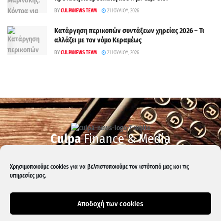
BY
CULPANEWS TEAM
21 ΙΟΥΛΊΟΥ, 2026
Κατάργηση περικοπών συντάξεων χηρείας 2026 – Τι
αλλάζει με τον νόμο Κεραμέως
BY
CULPANEWS TEAM
21 ΙΟΥΛΊΟΥ, 2026
Culpa
Finance & Media
Επικοινωνία:
info@culpanews.gr
Χρησιμοποιούμε cookies για να βελτιστοποιούμε τον ιστότοπό μας και τις
Διαφήμιση:
ads@culpanews.gr
υπηρεσίες μας.
Αποδοχή των cookies