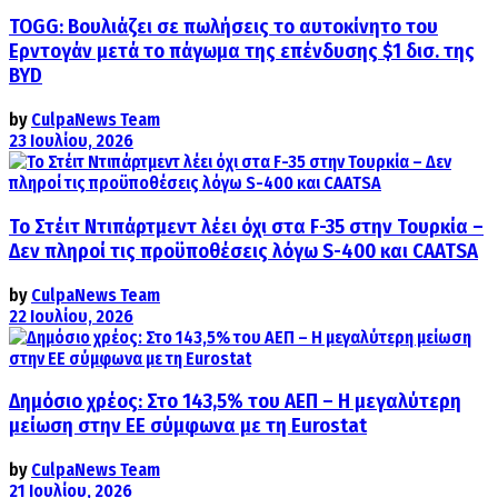
TOGG: Βουλιάζει σε πωλήσεις το αυτοκίνητο του
Ερντογάν μετά το πάγωμα της επένδυσης $1 δισ. της
BYD
by
CulpaNews Team
23 Ιουλίου, 2026
Το Στέιτ Ντιπάρτμεντ λέει όχι στα F-35 στην Τουρκία –
Δεν πληροί τις προϋποθέσεις λόγω S-400 και CAATSA
by
CulpaNews Team
22 Ιουλίου, 2026
Δημόσιο χρέος: Στο 143,5% του ΑΕΠ – Η μεγαλύτερη
μείωση στην ΕΕ σύμφωνα με τη Eurostat
by
CulpaNews Team
21 Ιουλίου, 2026