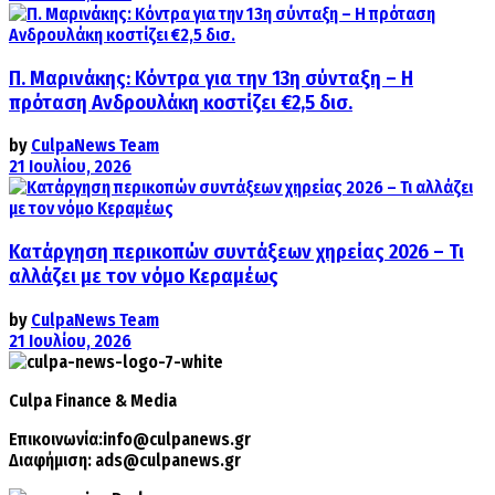
Π. Μαρινάκης: Κόντρα για την 13η σύνταξη – Η
πρόταση Ανδρουλάκη κοστίζει €2,5 δισ.
by
CulpaNews Team
21 Ιουλίου, 2026
Κατάργηση περικοπών συντάξεων χηρείας 2026 – Τι
αλλάζει με τον νόμο Κεραμέως
by
CulpaNews Team
21 Ιουλίου, 2026
Culpa
Finance & Media
Επικοινωνία:
info@culpanews.gr
Διαφήμιση:
ads@culpanews.gr