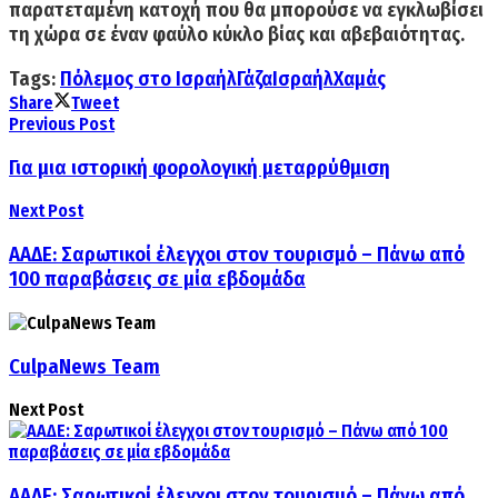
παρατεταμένη κατοχή που θα μπορούσε να εγκλωβίσει
τη χώρα σε έναν φαύλο κύκλο βίας και αβεβαιότητας.
Tags:
Πόλεμος στο Ισραήλ
Γάζα
Ισραήλ
Χαμάς
Share
Tweet
Previous Post
Για μια ιστορική φορολογική μεταρρύθμιση
Next Post
ΑΑΔΕ: Σαρωτικοί έλεγχοι στον τουρισμό – Πάνω από
100 παραβάσεις σε μία εβδομάδα
CulpaNews Team
Next Post
ΑΑΔΕ: Σαρωτικοί έλεγχοι στον τουρισμό – Πάνω από