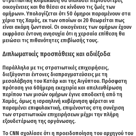
στρατιωτική κλιμάκωση θα διαλύσει περισσότερες
οικογένειες και θα θέσει σε κίνδυνο τις ζωές των
ομήρων». Υπολογίζεται ότι 50 όμηροι παραμένουν στα
χέρια της Χαμάς, εκ των οποίων οι 20 θεωρείται πως
είναι ακόμη ζωντανοί. Οι οικογένειες των ομήρων έχουν
εκφράσει έντονη ανησυχία ότι η χερσαία επίθεση θα
μειώσει τις πιθανότητες επιβίωσής τους.
Διπλωματικές προσπάθειες και αδιέξοδα
Παράλληλα με τις στρατιωτικές επιχειρήσεις,
διεξάγονται έντονες διαπραγματεύσεις με τη
μεσολάβηση του Κατάρ και της Αιγύπτου.
Πρόσφατη
πρόταση για 60ήμερη εκεχειρία και απελευθέρωση
περίπου των μισών ομήρων έγινε αποδεκτή από τη
Χαμάς, όμως η ισραηλινή κυβέρνηση φέρεται να
παραμένει επιφυλακτική, επιμένοντας στη συνέχιση
των στρατιωτικών επιχειρήσεων μέχρι την πλήρη
εξουδετέρωση της οργάνωσης.
Το CNN σχολίασε ότι η προειδοποίηση του αρχηγού του