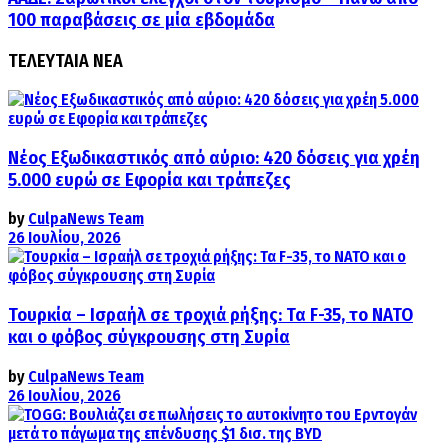
100 παραβάσεις σε μία εβδομάδα
ΤΕΛΕΥΤΑΙΑ ΝΕΑ
Νέος Εξωδικαστικός από αύριο: 420 δόσεις για χρέη
5.000 ευρώ σε Εφορία και τράπεζες
by
CulpaNews Team
26 Ιουλίου, 2026
Τουρκία – Ισραήλ σε τροχιά ρήξης: Τα F-35, το ΝΑΤΟ
και ο φόβος σύγκρουσης στη Συρία
by
CulpaNews Team
26 Ιουλίου, 2026