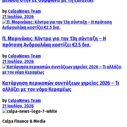
μείωση στην ΕΕ σύμφωνα με τη Eurostat
by
CulpaNews Team
21 Ιουλίου, 2026
Π. Μαρινάκης: Κόντρα για την 13η σύνταξη – Η
πρόταση Ανδρουλάκη κοστίζει €2,5 δισ.
by
CulpaNews Team
21 Ιουλίου, 2026
Κατάργηση περικοπών συντάξεων χηρείας 2026 – Τι
αλλάζει με τον νόμο Κεραμέως
by
CulpaNews Team
21 Ιουλίου, 2026
Culpa
Finance & Media