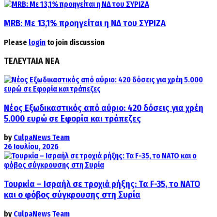
MRB: Με 13,1% προηγείται η ΝΔ του ΣΥΡΙΖΑ
Please
login
to join discussion
ΤΕΛΕΥΤΑΙΑ ΝΕΑ
Νέος Εξωδικαστικός από αύριο: 420 δόσεις για χρέη
5.000 ευρώ σε Εφορία και τράπεζες
by
CulpaNews Team
26 Ιουλίου, 2026
Τουρκία – Ισραήλ σε τροχιά ρήξης: Τα F-35, το ΝΑΤΟ
και ο φόβος σύγκρουσης στη Συρία
by
CulpaNews Team