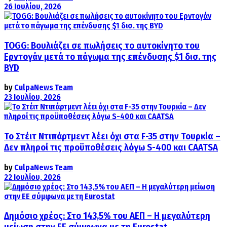
26 Ιουλίου, 2026
TOGG: Βουλιάζει σε πωλήσεις το αυτοκίνητο του
Ερντογάν μετά το πάγωμα της επένδυσης $1 δισ. της
BYD
by
CulpaNews Team
23 Ιουλίου, 2026
Το Στέιτ Ντιπάρτμεντ λέει όχι στα F-35 στην Τουρκία –
Δεν πληροί τις προϋποθέσεις λόγω S-400 και CAATSA
by
CulpaNews Team
22 Ιουλίου, 2026
Δημόσιο χρέος: Στο 143,5% του ΑΕΠ – Η μεγαλύτερη