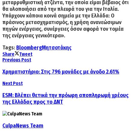
μεταρρυθμιστική ατζέντα, την οποία είμαι βέβαιος ότι
θα υλοποιήσει από την πλευρά του για την Ιταλία.
Υπάρχουν κάποια κοινά σημεία με την Ελλάδα: Ο
πράσινος μετασχηματισμός, η χρήση ανανεώσιμων
πηγών ενέργειας, συνέργειες όσον αφορά τον τομέα
της ενέργειας γενικότερα».
Tags:
Bloomberg
Μητσοτάκης
Share
Tweet
Previous Post
Χρηματιστήριο: Στις 796 μονάδες με άνοδο 2,61%
Next Post
ESM: Bλέπει θετικά την πρόωρη αποπληρωμή χρέους
της Ελλάδας προς το ΔΝΤ
CulpaNews Team