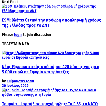
Next Post
ESM: Bλέπει θετικά την πρόωρη αποπληρωμή χρέους
της Ελλάδας προς το ΔΝΤ
Please
login
to join discussion
ΤΕΛΕΥΤΑΙΑ ΝΕΑ
Νέος Εξωδικαστικός από αύριο: 420 δόσεις για χρέη
5.000 ευρώ σε Εφορία και τράπεζες
by
CulpaNews Team
26 Ιουλίου, 2026
Τουρκία – Ισραήλ σε τροχιά ρήξης: Τα F-35, το ΝΑΤΟ