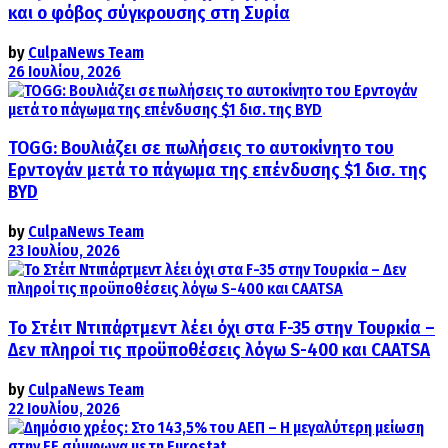
και ο φόβος σύγκρουσης στη Συρία
by
CulpaNews Team
26 Ιουλίου, 2026
TOGG: Βουλιάζει σε πωλήσεις το αυτοκίνητο του
Ερντογάν μετά το πάγωμα της επένδυσης $1 δισ. της
BYD
by
CulpaNews Team
23 Ιουλίου, 2026
Το Στέιτ Ντιπάρτμεντ λέει όχι στα F-35 στην Τουρκία –
Δεν πληροί τις προϋποθέσεις λόγω S-400 και CAATSA
by
CulpaNews Team
22 Ιουλίου, 2026