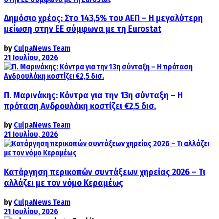
Δημόσιο χρέος: Στο 143,5% του ΑΕΠ – Η μεγαλύτερη
μείωση στην ΕΕ σύμφωνα με τη Eurostat
by
CulpaNews Team
21 Ιουλίου, 2026
Π. Μαρινάκης: Κόντρα για την 13η σύνταξη – Η
πρόταση Ανδρουλάκη κοστίζει €2,5 δισ.
by
CulpaNews Team
21 Ιουλίου, 2026
Κατάργηση περικοπών συντάξεων χηρείας 2026 – Τι
αλλάζει με τον νόμο Κεραμέως
by
CulpaNews Team
21 Ιουλίου, 2026