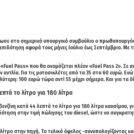
ωσε στο σημερινό υπουργικό συμβούλιο ο
πρωθυπουργός
 επιδότηση αφορά τους
μήνες Ιούλιο έως Σεπτέμβριο.
Με τ
 «Fuel Pass» που θα ονομάζεται πλέον
«Fuel Pass 2».
Σε α
 αντλία. Για τις μοτοσικλέτες από τα 35 στα 60 ευρώ. Εν
τερη: 100 ευρώ τώρα αντί 55 μέχρι σήμερα. Και για τα δί
επτά το λίτρο για 180 λίτρα
 βενζίνη κατά
44 λεπτά το λίτρο για 180 λίτρα καυσίμου,
γι
δότηση στην τιμή πώλησης του diesel, ώστε να συγκρατηθ
 λίτρο στην πηγή.
Το τελικό όφελος -συνυπολογίζοντας και