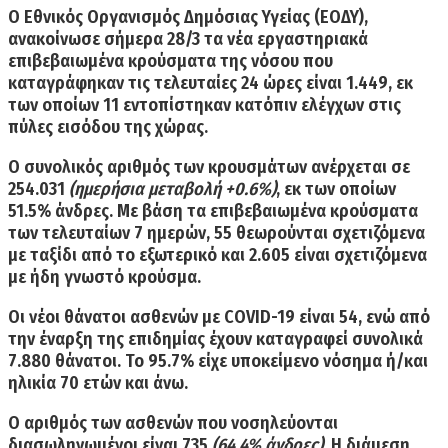
Ο Εθνικός Οργανισμός Δημόσιας Υγείας (ΕΟΔΥ),
ανακοίνωσε σήμερα 28/3 τα νέα εργαστηριακά
επιβεβαιωμένα
κρούσματα της νόσου
που
καταγράφηκαν τις τελευταίες 24 ώρες
είναι 1.449
, εκ
των οποίων 11 εντοπίστηκαν κατόπιν ελέγχων στις
πύλες εισόδου της χώρας.
Ο
συνολικός αριθμός των κρουσμάτων ανέρχεται σε
254.031
(ημερήσια μεταβολή +0.6%)
, εκ των οποίων
51.5% άνδρες.
Με βάση τα επιβεβαιωμένα κρούσματα
των τελευταίων 7 ημερών, 55 θεωρούνται σχετιζόμενα
με ταξίδι από το εξωτερικό και 2.605 είναι σχετιζόμενα
με ήδη γνωστό κρούσμα.
Οι
νέοι θάνατοι ασθενών με COVID-19 είναι 54,
ενώ από
την έναρξη της επιδημίας έχουν καταγραφεί
συνολικά
7.880 θάνατοι
. Το 95.7% είχε υποκείμενο νόσημα ή/και
ηλικία 70 ετών και άνω.
Ο αριθμός των ασθενών που νοσηλεύονται
διασωληνωμένοι είναι 735
(64.4% άνδρες).
Η
διάμεση