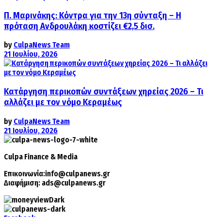
Π. Μαρινάκης: Κόντρα για την 13η σύνταξη – Η
πρόταση Ανδρουλάκη κοστίζει €2,5 δισ.
by
CulpaNews Team
21 Ιουλίου, 2026
Κατάργηση περικοπών συντάξεων χηρείας 2026 – Τι
αλλάζει με τον νόμο Κεραμέως
by
CulpaNews Team
21 Ιουλίου, 2026
Culpa
Finance & Media
Επικοινωνία:
info@culpanews.gr
Διαφήμιση:
ads@culpanews.gr