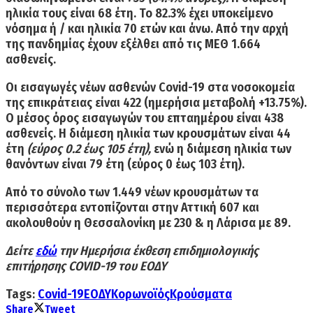
ηλικία τους είναι 68 έτη
. To 82.3% έχει υποκείμενο
νόσημα ή / και ηλικία 70 ετών και άνω. Από την αρχή
της πανδημίας έχουν εξέλθει από τις ΜΕΘ 1.664
ασθενείς.
Οι
εισαγωγές νέων ασθενών Covid-19
στα νοσοκομεία
της επικράτειας
είναι 422
(ημερήσια μεταβολή +13.75%).
Ο μέσος όρος εισαγωγών του επταημέρου είναι 438
ασθενείς.
Η διάμεση ηλικία των κρουσμάτων είναι 44
έτη
(εύρος 0.2 έως 105 έτη),
ενώ η
διάμεση ηλικία των
θανόντων είναι 79 έτη
(εύρος 0 έως 103 έτη).
Από το σύνολο των
1.449 νέων κρουσμάτων
τα
περισσότερα εντοπίζονται
στην Αττική 607
και
ακολουθούν
η
Θεσσαλονίκη με 230 & η Λάρισα με 89.
Δείτε
εδώ
την Ημερήσια έκθεση επιδημιολογικής
επιτήρησης COVID-19 του ΕΟΔΥ
Tags:
Covid-19
ΕΟΔΥ
Κορωνοϊός
Κρούσματα
Share
Tweet