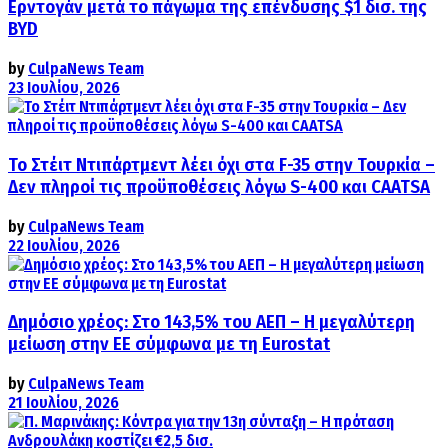
Ερντογάν μετά το πάγωμα της επένδυσης $1 δισ. της
BYD
by
CulpaNews Team
23 Ιουλίου, 2026
Το Στέιτ Ντιπάρτμεντ λέει όχι στα F-35 στην Τουρκία –
Δεν πληροί τις προϋποθέσεις λόγω S-400 και CAATSA
by
CulpaNews Team
22 Ιουλίου, 2026
Δημόσιο χρέος: Στο 143,5% του ΑΕΠ – Η μεγαλύτερη
μείωση στην ΕΕ σύμφωνα με τη Eurostat
by
CulpaNews Team
21 Ιουλίου, 2026