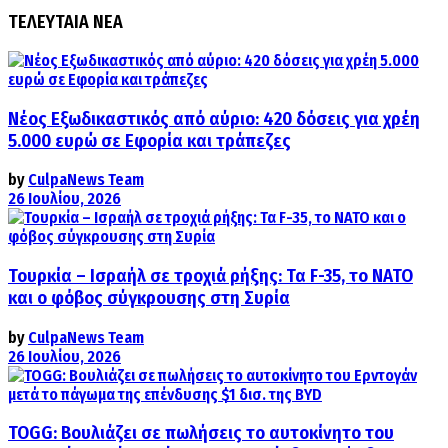
ΤΕΛΕΥΤΑΙΑ ΝΕΑ
Νέος Εξωδικαστικός από αύριο: 420 δόσεις για χρέη
5.000 ευρώ σε Εφορία και τράπεζες
by
CulpaNews Team
26 Ιουλίου, 2026
Τουρκία – Ισραήλ σε τροχιά ρήξης: Τα F-35, το ΝΑΤΟ
και ο φόβος σύγκρουσης στη Συρία
by
CulpaNews Team
26 Ιουλίου, 2026
TOGG: Βουλιάζει σε πωλήσεις το αυτοκίνητο του