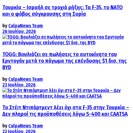
Τουρκία – Ισραήλ σε τροχιά ρήξης: Τα F-35, το ΝΑΤΟ
και ο φόβος σύγκρουσης στη Συρία
by
CulpaNews Team
26 Ιουλίου, 2026
TOGG: Βουλιάζει σε πωλήσεις το αυτοκίνητο του
Ερντογάν μετά το πάγωμα της επένδυσης $1 δισ. της
BYD
by
CulpaNews Team
23 Ιουλίου, 2026
Το Στέιτ Ντιπάρτμεντ λέει όχι στα F-35 στην Τουρκία –
Δεν πληροί τις προϋποθέσεις λόγω S-400 και CAATSA
by
CulpaNews Team
22 Ιουλίου, 2026