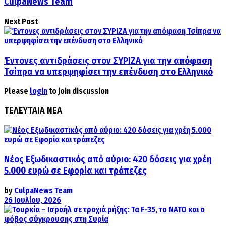
CulpaNews Team
Next Post
Έντονες αντιδράσεις στον ΣΥΡΙΖΑ για την απόφαση
Τσίπρα να υπερψηφίσει την επένδυση στο Ελληνικό
Please
login
to join discussion
ΤΕΛΕΥΤΑΙΑ ΝΕΑ
Νέος Εξωδικαστικός από αύριο: 420 δόσεις για χρέη
5.000 ευρώ σε Εφορία και τράπεζες
by
CulpaNews Team
26 Ιουλίου, 2026