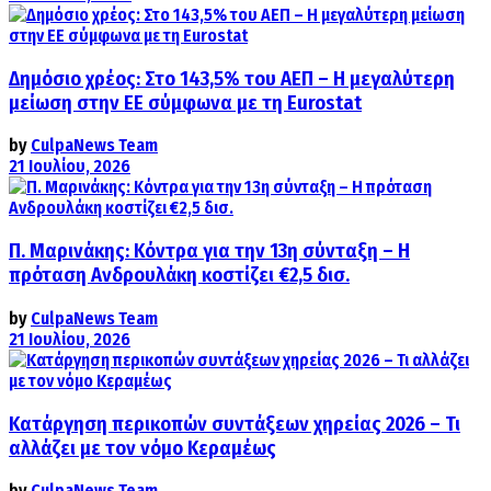
Δημόσιο χρέος: Στο 143,5% του ΑΕΠ – Η μεγαλύτερη
μείωση στην ΕΕ σύμφωνα με τη Eurostat
by
CulpaNews Team
21 Ιουλίου, 2026
Π. Μαρινάκης: Κόντρα για την 13η σύνταξη – Η
πρόταση Ανδρουλάκη κοστίζει €2,5 δισ.
by
CulpaNews Team
21 Ιουλίου, 2026
Κατάργηση περικοπών συντάξεων χηρείας 2026 – Τι
αλλάζει με τον νόμο Κεραμέως
by
CulpaNews Team