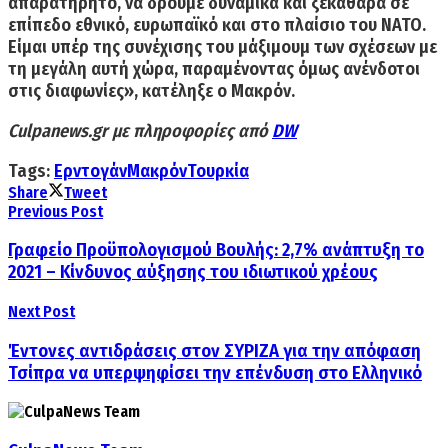
απαρατήρητο, να δρούμε δυναμικά και ξεκάθαρα
σε
επίπεδο εθνικό, ευρωπαϊκό και στο πλαίσιο του ΝΑΤΟ.
Είμαι υπέρ της συνέχισης του μάξιμουμ των σχέσεων με
τη μεγάλη αυτή χώρα, παραμένοντας όμως ανένδοτοι
στις διαφωνίες», κατέληξε ο Μακρόν.
Culpanews.gr με πληροφορίες από
DW
Tags:
Ερντογάν
Μακρόν
Τουρκία
Share
Tweet
Previous Post
Γραφείο Προϋπολογισμού Βουλής: 2,7% ανάπτυξη το
2021 – Κίνδυνος αύξησης του ιδιωτικού χρέους
Next Post
Έντονες αντιδράσεις στον ΣΥΡΙΖΑ για την απόφαση
Τσίπρα να υπερψηφίσει την επένδυση στο Ελληνικό