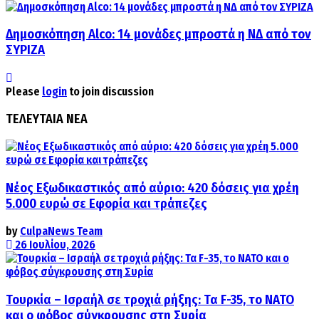
Δημοσκόπηση Alco: 14 μονάδες μπροστά η ΝΔ από τον
ΣΥΡΙΖΑ
Please
login
to join discussion
ΤΕΛΕΥΤΑΙΑ ΝΕΑ
Νέος Εξωδικαστικός από αύριο: 420 δόσεις για χρέη
5.000 ευρώ σε Εφορία και τράπεζες
by
CulpaNews Team
26 Ιουλίου, 2026
Τουρκία – Ισραήλ σε τροχιά ρήξης: Τα F-35, το ΝΑΤΟ
και ο φόβος σύγκρουσης στη Συρία