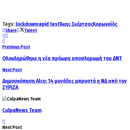
Tags:
lockdown
rapid test
Άκης Σκέρτσος
Κορωνοϊός
Share
Tweet
Previous Post
Ολοκληρώθηκε η νέα πρόωρη αποπληρωμή του ΔNT
Next Post
Δημοσκόπηση Alco: 14 μονάδες μπροστά η ΝΔ από τον
ΣΥΡΙΖΑ
CulpaNews Team
Next Post