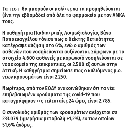
Τα τεστ θα μπορούν οι πολίτες να τα προμηθεύονται
(
ένα την εβδομάδα
) από όλα τα φαρμακεία με τον
ΑΜΚΑ
τους.
Η καθηγήτρια Παιδιατρικής Λοιμωξιολογίας Βάνα
Παπαευαγγέλου τόνισε πως ο δείκτης θετικότητας
κατέγραψε αύξηση στο 6%, ενώ ο αριθμός των
ασθενών που νοσηλεύονται αυξάνονται. Σύμφωνα με τα
στοιχεία 4.600 ασθενείς με κορωνοϊό νοσηλεύονται σε
νοσοκομεία της επικράτειας, οι 2.500 εξ αυτών στην
Αττική. Η καθηγήτρια σημείωσε πως ο κυλιόμενος μ.ο.
νέων κρουσμάτων είναι 2.250.
Νωρίτερα, από τον
ΕΟΔΥ
ανακοινώθηκαν ότι τα
νέα
επιβεβαιωμένα κρούσματα
της covid-19 που
καταγράφηκαν τις τελευταίες 24 ώρες είναι
2.785.
Ο συνολικός αριθμός των κρουσμάτων ανέρχεται σε
233.079 (ημερήσια μεταβολή +1,2%), εκ των οποίων
51,6% άνδρες.