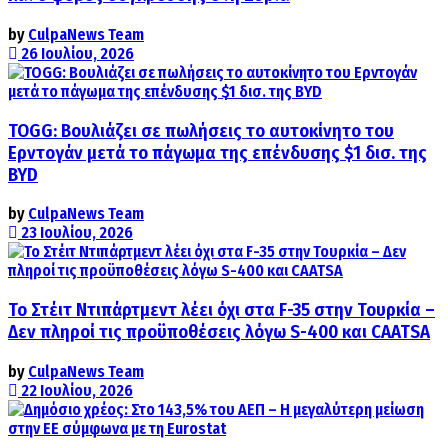
by
CulpaNews Team
26 Ιουλίου, 2026
TOGG: Βουλιάζει σε πωλήσεις το αυτοκίνητο του
Ερντογάν μετά το πάγωμα της επένδυσης $1 δισ. της
BYD
by
CulpaNews Team
23 Ιουλίου, 2026
Το Στέιτ Ντιπάρτμεντ λέει όχι στα F-35 στην Τουρκία –
Δεν πληροί τις προϋποθέσεις λόγω S-400 και CAATSA
by
CulpaNews Team
22 Ιουλίου, 2026