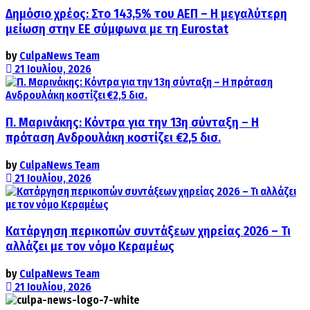
Δημόσιο χρέος: Στο 143,5% του ΑΕΠ – Η μεγαλύτερη
μείωση στην ΕΕ σύμφωνα με τη Eurostat
by
CulpaNews Team
21 Ιουλίου, 2026
Π. Μαρινάκης: Κόντρα για την 13η σύνταξη – Η
πρόταση Ανδρουλάκη κοστίζει €2,5 δισ.
by
CulpaNews Team
21 Ιουλίου, 2026
Κατάργηση περικοπών συντάξεων χηρείας 2026 – Τι
αλλάζει με τον νόμο Κεραμέως
by
CulpaNews Team
21 Ιουλίου, 2026