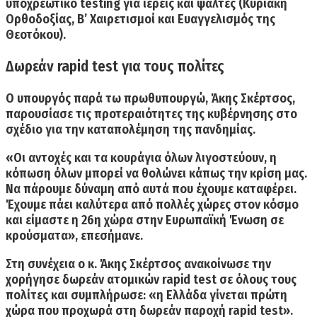
υποχρεωτικό testing για ιερείς και ψάλτες (
Kυριακή
Oρθοδοξίας, B’ Χαιρετισμοί και Ευαγγελισμός της
Θεοτόκου
).
Δωρεάν rapid test για τους πολίτες
Ο υπουργός παρά τω πρωθυπουργώ, Άκης Σκέρτσος,
παρουσίασε τις
προτεραιότητες της κυβέρνησης
στο
σχέδιο για την καταπολέμηση της πανδημίας.
«Οι αντοχές και τα κουράγια όλων λιγοστεύουν, η
κόπωση όλων μπορεί να θολώνει κάπως την κρίση μας.
Να πάρουμε δύναμη από αυτά που έχουμε καταφέρει.
Έχουμε πάει καλύτερα από πολλές χώρες στον κόσμο
και
είμαστε η 26η χώρα στην Ευρωπαϊκή Ένωση σε
κρούσματα
», επεσήμανε.
Στη συνέχεια ο κ. Άκης Σκέρτσος ανακοίνωσε την
χορήγησε
δωρεάν ατομικών rapid test σε όλους τους
πολίτες
και συμπλήρωσε: «η Ελλάδα γίνεται πρώτη
χώρα που προχωρά στη δωρεάν παροχή rapid test».