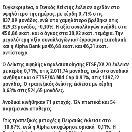
Συγκεκριμένα,
ο Γενικός Δείκτης
έκλεισε σχεδόν στο
υψηλότερο της ημέρας, με
κέρδη 0,71% στις
837,09
μονάδες, ενώ στο χαμηλότερο βρέθηκε στις
829,33 μονάδες -0,30%. Η
αξία συναλλαγών ανήλθε στα
€56,86
εκατ. και ο
όγκος στα 38,92 εκατ.
τεμάχια. Την
μεγαλύτερη αξία συναλλαγών κατέγραψαν η Eurobank
και η Alpha Bank με €6,68 εκατ. και €6,31 εκατ.
αντίστοιχα.
Ο δείκτης υψηλής κεφαλαιοποίησης
FTSE/XA 20 έκλεισε
με κέρδη 0,71%
, στις 2.011,74 μονάδες, ενώ στο ανοδικά
κινήθηκε και ο
FTSE/XA Mid Cap 0,91%
, στις 1.197,22
μονάδες. Ο τραπεζικός δείκτης έκλεισε με κέρδη
0,63% στις 524,65
μονάδες.
Ανοδικά κινήθηκαν 71 μετοχές, 124 πτωτικά και 54
παρέμειναν σταθερές.
Στις τραπεζικές μετοχές η
Πειραιώς
έκλεισε στο
-10,67%, ενώ η
Alpha
υποχώρησε οριακά -0,11%. Η