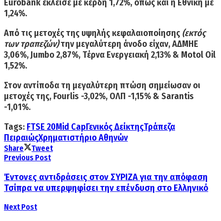
Eurobank
έκλεισε με κέρδη 1,72%, όπως και η
Εθνική
με
1,24%.
Από τις μετοχές της
υψηλής κεφαλαιοποίησης
(εκτός
των τραπεζών)
την μεγαλύτερη άνοδο είχαν, ΑΔΜΗΕ
3,06%, Jumbo 2,87%, Τέρνα Ενεργειακή 2,13% & Motol Oil
1,52%.
Στον αντίποδα τη
μεγαλύτερη πτώση
σημείωσαν οι
μετοχές της, Fourlis -3,02%, ΟΛΠ -1,15% & Sarantis
-1,01%.
Tags:
FTSE 20
Mid Cap
Γενικός Δείκτης
Τράπεζα
Πειραιώς
Χρηματιστήριο Αθηνών
Share
Tweet
Previous Post
Έντονες αντιδράσεις στον ΣΥΡΙΖΑ για την απόφαση
Τσίπρα να υπερψηφίσει την επένδυση στο Ελληνικό
Next Post