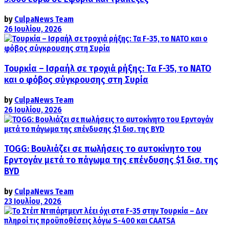
by
CulpaNews Team
26 Ιουλίου, 2026
Τουρκία – Ισραήλ σε τροχιά ρήξης: Τα F-35, το ΝΑΤΟ
και ο φόβος σύγκρουσης στη Συρία
by
CulpaNews Team
26 Ιουλίου, 2026
TOGG: Βουλιάζει σε πωλήσεις το αυτοκίνητο του
Ερντογάν μετά το πάγωμα της επένδυσης $1 δισ. της
BYD
by
CulpaNews Team
23 Ιουλίου, 2026