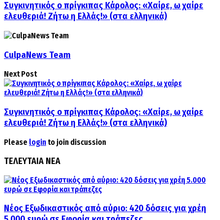
Συγκινητικός ο πρίγκιπας Κάρολος: «Χαίρε, ω χαίρε
ελευθεριά! Ζήτω η Ελλάς!» (στα ελληνικά)
CulpaNews Team
Next Post
Συγκινητικός ο πρίγκιπας Κάρολος: «Χαίρε, ω χαίρε
ελευθεριά! Ζήτω η Ελλάς!» (στα ελληνικά)
Please
login
to join discussion
ΤΕΛΕΥΤΑΙΑ ΝΕΑ
Νέος Εξωδικαστικός από αύριο: 420 δόσεις για χρέη
5.000 ευρώ σε Εφορία και τράπεζες