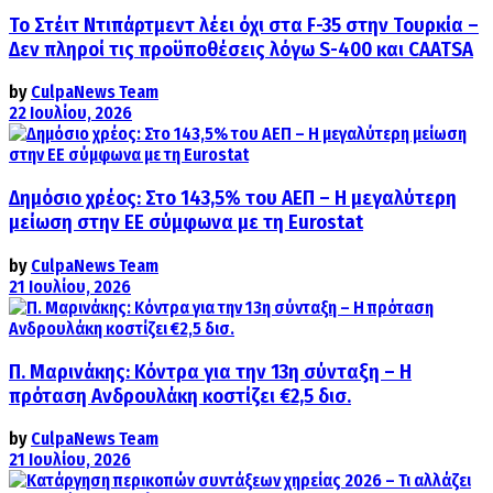
Το Στέιτ Ντιπάρτμεντ λέει όχι στα F-35 στην Τουρκία –
Δεν πληροί τις προϋποθέσεις λόγω S-400 και CAATSA
by
CulpaNews Team
22 Ιουλίου, 2026
Δημόσιο χρέος: Στο 143,5% του ΑΕΠ – Η μεγαλύτερη
μείωση στην ΕΕ σύμφωνα με τη Eurostat
by
CulpaNews Team
21 Ιουλίου, 2026
Π. Μαρινάκης: Κόντρα για την 13η σύνταξη – Η
πρόταση Ανδρουλάκη κοστίζει €2,5 δισ.
by
CulpaNews Team
21 Ιουλίου, 2026