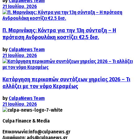
by
CulpaNews Team
21 Ιουλίου, 2026
Π. Μαρινάκης: Κόντρα για την 13η σύνταξη – Η
πρόταση Ανδρουλάκη κοστίζει €2,5 δισ.
by
CulpaNews Team
21 Ιουλίου, 2026
Κατάργηση περικοπών συντάξεων χηρείας 2026 – Τι
αλλάζει με τον νόμο Κεραμέως
by
CulpaNews Team
21 Ιουλίου, 2026
Culpa
Finance & Media
Επικοινωνία:
info@culpanews.gr
Διαφήμιση:
ads@culpanews.gr