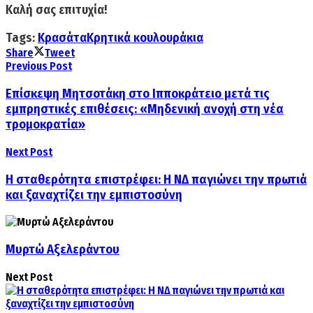
Καλή σας επιτυχία!
Tags:
Κρασάτα
Κρητικά κουλουράκια
Share
Tweet
Previous Post
Επίσκεψη Μητσοτάκη στο Ιπποκράτειο μετά τις
εμπρηστικές επιθέσεις: «Μηδενική ανοχή στη νέα
τρομοκρατία»
Next Post
Η σταθερότητα επιστρέφει: Η ΝΔ παγιώνει την πρωτιά
και ξαναχτίζει την εμπιστοσύνη
Μυρτώ Αξελεράντου
Next Post