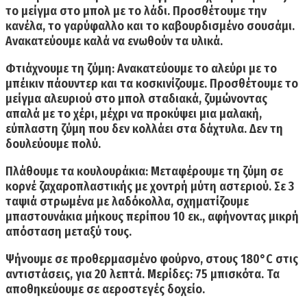
το μείγμα στο μπολ με το λάδι. Προσθέτουμε την
κανέλα, το γαρύφαλλο και το καβουρδισμένο σουσάμι.
Ανακατεύουμε καλά να ενωθούν τα υλικά.
Φτιάχνουμε τη ζύμη:
Ανακατεύουμε το αλεύρι με το
μπέικιν πάουντερ και τα κοσκινίζουμε. Προσθέτουμε το
μείγμα αλευριού στο μπολ σταδιακά, ζυμώνοντας
απαλά με το χέρι, μέχρι να προκύψει μια μαλακή,
εύπλαστη ζύμη που δεν κολλάει στα δάχτυλα. Δεν τη
δουλεύουμε πολύ.
Πλάθουμε τα κουλουράκια:
Μεταφέρουμε τη ζύμη σε
κορνέ ζαχαροπλαστικής με χοντρή μύτη αστεριού. Σε 3
ταψιά στρωμένα με λαδόκολλα, σχηματίζουμε
μπαστουνάκια μήκους περίπου 10 εκ., αφήνοντας μικρή
απόσταση μεταξύ τους.
Ψήνουμε σε προθερμασμένο φούρνο, στους 180°C
στις
αντιστάσεις, για 20 λεπτά. Μερίδες: 75 μπισκότα. Τα
αποθηκεύουμε σε αεροστεγές δοχείο.