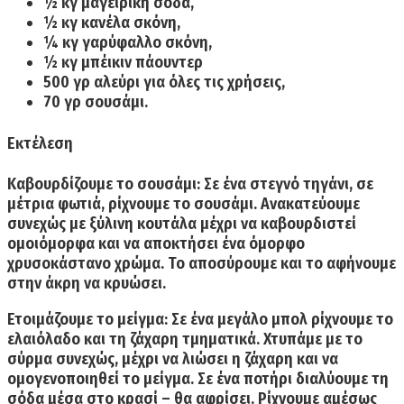
½ κγ μαγειρική σόδα,
½ κγ κανέλα σκόνη,
¼ κγ γαρύφαλλο σκόνη,
½ κγ μπέικιν πάουντερ
500 γρ αλεύρι για όλες τις χρήσεις,
70 γρ σουσάμι.
Εκτέλεση
Καβουρδίζουμε το σουσάμι:
Σε ένα στεγνό τηγάνι, σε
μέτρια φωτιά, ρίχνουμε το σουσάμι. Ανακατεύουμε
συνεχώς με ξύλινη κουτάλα μέχρι να καβουρδιστεί
ομοιόμορφα και να αποκτήσει ένα όμορφο
χρυσοκάστανο χρώμα. Το αποσύρουμε και το αφήνουμε
στην άκρη να κρυώσει.
Ετοιμάζουμε το μείγμα:
Σε ένα μεγάλο μπολ ρίχνουμε το
ελαιόλαδο και τη ζάχαρη τμηματικά. Χτυπάμε με το
σύρμα συνεχώς, μέχρι να λιώσει η ζάχαρη και να
ομογενοποιηθεί το μείγμα. Σε ένα ποτήρι διαλύουμε τη
σόδα μέσα στο κρασί – θα αφρίσει. Ρίχνουμε αμέσως