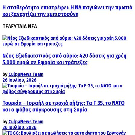
Η σταθερότητα επιστρέφει: Η ΝΔ παγιώνει την πρωτιά
και ξαναχτίζει την εμπιστοσύνη
ΤΕΛΕΥΤΑΙΑ ΝΕΑ
Νέος Εξωδικαστικός από αύριο: 420 δόσεις για χρέη
5.000 ευρώ σε Εφορία και τράπεζες
by
CulpaNews Team
26 Ιουλίου, 2026
Τουρκία – Ισραήλ σε τροχιά ρήξης: Τα F-35, το ΝΑΤΟ
και ο φόβος σύγκρουσης στη Συρία
by
CulpaNews Team
26 Ιουλίου, 2026