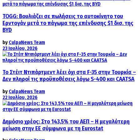
TOGG: Βουλιάζει σε πωλήσεις το αυτοκίνητο του
Ερντογάν μετά το πάγωμα της επένδυσης $1 δισ. της
BYD
by
CulpaNews Team
23 Ιουλίου, 2026
Το Στέιτ Ντιπάρτμεντ λέει όχι στα F-35 στην Τουρκία –
Δεν πληροί τις προϋποθέσεις λόγω S-400 και CAATSA
by
CulpaNews Team
22 Ιουλίου, 2026
Δημόσιο χρέος: Στο 143,5% του ΑΕΠ – Η μεγαλύτερη
μείωση στην ΕΕ σύμφωνα με τη Eurostat