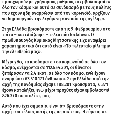
προσχωρούν με
γρήγορους ρυθμούς οι εμβολιασμοί
σε
όλο τον κόσμο και αυτό σε συνδυασμό με τους πολίτες
που έχουν ήδη αναρρώσει από τον κορωνοϊό, αρχίζουν
να δημιουργούν την λεγόμενη
«ανοσία της αγέλης».
Στην Ελλάδα βρισκόμαστε από τις 9 Φεβρουαρίου στο
τρίτο – και ελπίζουμε – τελευταίο lockdown. Ο
πρωθυπουργός Κυριάκος Μητσοτάκης είχε αναφέρει
χαρακτηριστικά ότι αυτό είναι
«Το τελευταίο μίλι πριν
την ελευθερία μας».
Μέχρι χθες
τα κρούσματα
του κορωνοϊού σε όλο τον
κόσμο,
ανέρχονται σε 112.554.301
,
οι θάνατοι
ξεπέρασαν τα 2,4 εκατ.
σε όλο τον κόσμο, ενώ έχουν
αναρρώσει 63.510.171 άνθρωποι.
Στην Ελλάδα
από την
αρχή της πανδημίας είχαμε
188.201 κρούσματα, 6.371
έχουν καταλήξει,
ενώ μέχρι προχθές είχαν
εμβολιαστεί
826.370
συμπολίτες μας.
Αυτό που έχει σημασία, είναι ότι βρισκόμαστε
στην
αρχή του τέλους αυτής της περιπέτειας.
Η εύρεση σε