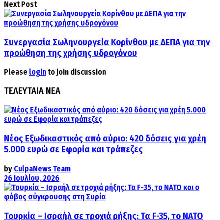
Next Post
Συνεργασία Σωληνουργεία Κορίνθου με ΔΕΠΑ για την
προώθηση της χρήσης υδρογόνου
Please
login
to join discussion
ΤΕΛΕΥΤΑΙΑ ΝΕΑ
Νέος Εξωδικαστικός από αύριο: 420 δόσεις για χρέη
5.000 ευρώ σε Εφορία και τράπεζες
by
CulpaNews Team
26 Ιουλίου, 2026
Τουρκία – Ισραήλ σε τροχιά ρήξης: Τα F-35, το ΝΑΤΟ