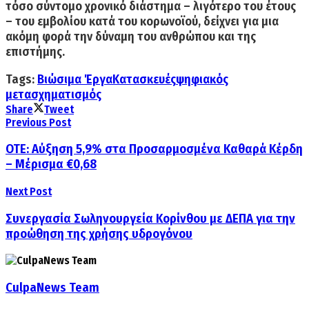
τόσο σύντομο χρονικό διάστημα – λιγότερο του έτους
– του εμβολίου κατά του κορωνοϊού, δείχνει για μια
ακόμη φορά την δύναμη του ανθρώπου και της
επιστήμης.
Tags:
Βιώσιμα Έργα
Κατασκευές
ψηφιακός
μετασχηματισμός
Share
Tweet
Previous Post
ΟΤΕ: Αύξηση 5,9% στα Προσαρμοσμένα Καθαρά Κέρδη
– Μέρισμα €0,68
Next Post
Συνεργασία Σωληνουργεία Κορίνθου με ΔΕΠΑ για την
προώθηση της χρήσης υδρογόνου
CulpaNews Team