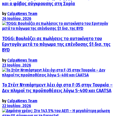
και ο φόβος σύγκρουσης στη Συρία
by
CulpaNews Team
26 Ιουλίου, 2026
TOGG: Βουλιάζει σε πωλήσεις το αυτοκίνητο του
Ερντογάν μετά το πάγωμα της επένδυσης $1 δισ. της
BYD
by
CulpaNews Team
23 Ιουλίου, 2026
Το Στέιτ Ντιπάρτμεντ λέει όχι στα F-35 στην Τουρκία –
Δεν πληροί τις προϋποθέσεις λόγω S-400 και CAATSA
by
CulpaNews Team
22 Ιουλίου, 2026