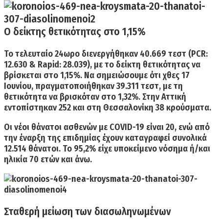
Ο δείκτης θετικότητας στο 1,15%
Το τελευταίο 24ωρο διενεργήθηκαν
40.669 τεστ
(PCR:
12.630 & Rapid: 28.039), με το δείκτη θετικότητας να
βρίσκεται στο
1,15%.
Να σημειώσουμε ότι χθες 17
Ιουνίου, πραγματοποιήθηκαν 39.311 τεστ, με τη
θετικότητα να βρισκόταν στο 1,32%. Στην Αττική
εντοπίστηκαν 252 και στη Θεσσαλονίκη 38 κρούσματα.
Οι
νέοι θάνατοι
ασθενών με COVID-19 είναι
20,
ενώ από
την έναρξη της επιδημίας έχουν καταγραφεί
συνολικά
12.514 θάνατοι.
Το 95,2% είχε υποκείμενο νόσημα ή/και
ηλικία 70 ετών και άνω.
Σταθερή μείωση των διασωληνωμένων