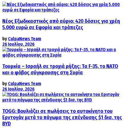
Νέος Εξωδικαστικός από αύριο: 420 δόσεις για χρέη
5.000 ευρώ σε Εφορία και τράπεζες
by
CulpaNews Team
26 Ιουλίου, 2026
Τουρκία – Ισραήλ σε τροχιά ρήξης: Τα F-35, το ΝΑΤΟ
και ο φόβος σύγκρουσης στη Συρία
by
CulpaNews Team
26 Ιουλίου, 2026
TOGG: Βουλιάζει σε πωλήσεις το αυτοκίνητο του
Ερντογάν μετά το πάγωμα της επένδυσης $1 δισ. της
BYD