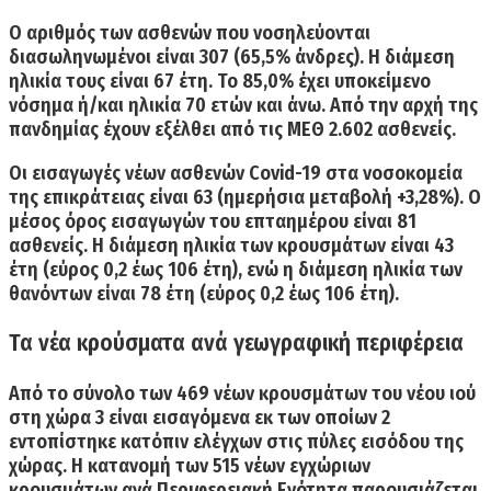
Ο αριθμός των ασθενών που νοσηλεύονται
διασωληνωμένοι είναι 307
(65,5% άνδρες). Η διάμεση
ηλικία τους είναι 67 έτη. Το 85,0% έχει υποκείμενο
νόσημα ή/και ηλικία 70 ετών και άνω. Από την αρχή της
πανδημίας έχουν
εξέλθει από τις ΜΕΘ 2.602 ασθενείς.
Οι
εισαγωγές νέων ασθενών
Covid-19 στα νοσοκομεία
της επικράτειας είναι
63
(ημερήσια μεταβολή +3,28%). Ο
μέσος όρος εισαγωγών του επταημέρου είναι 81
ασθενείς. Η διάμεση ηλικία των κρουσμάτων είναι 43
έτη (εύρος 0,2 έως 106 έτη), ενώ η διάμεση ηλικία των
θανόντων είναι 78 έτη (εύρος 0,2 έως 106 έτη).
Τα νέα κρούσματα ανά γεωγραφική περιφέρεια
Από το σύνολο των 469 νέων κρουσμάτων του νέου ιού
στη χώρα 3 είναι εισαγόμενα εκ των οποίων 2
εντοπίστηκε κατόπιν ελέγχων στις πύλες εισόδου της
χώρας. Η κατανομή των 515 νέων εγχώριων
κρουσμάτων ανά Περιφερειακή Ενότητα παρουσιάζεται