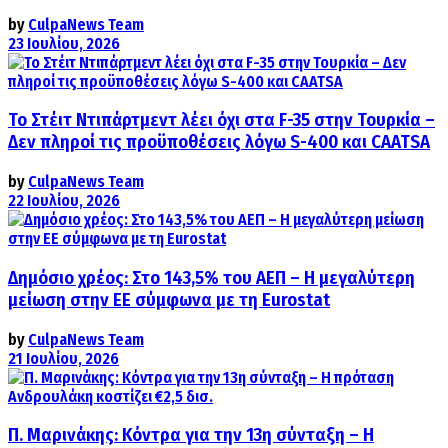
by
CulpaNews Team
23 Ιουλίου, 2026
Το Στέιτ Ντιπάρτμεντ λέει όχι στα F-35 στην Τουρκία –
Δεν πληροί τις προϋποθέσεις λόγω S-400 και CAATSA
by
CulpaNews Team
22 Ιουλίου, 2026
Δημόσιο χρέος: Στο 143,5% του ΑΕΠ – Η μεγαλύτερη
μείωση στην ΕΕ σύμφωνα με τη Eurostat
by
CulpaNews Team
21 Ιουλίου, 2026
Π. Μαρινάκης: Κόντρα για την 13η σύνταξη – Η