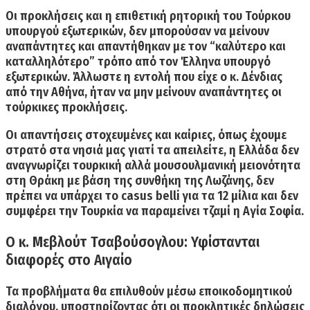
Οι προκλήσεις και η επιθετική ρητορική του Τούρκου
υπουργού εξωτερικών,
δεν μπορούσαν να μείνουν
αναπάντητες και
απαντήθηκαν με τον “καλύτερο και
καταλληλότερο” τρόπο από τον Έλληνα υπουργό
εξωτερικών.
Άλλωστε η εντολή που είχε ο κ. Δένδιας
από την Αθήνα,
ήταν να μην μείνουν αναπάντητες οι
τούρκικες προκλήσεις.
Οι απαντήσεις στοχευμένες και καίριες, όπως έ
χουμε
στρατό στα νησιά μας γιατί τα απειλείτε
, η Ελλάδα
δεν
αναγνωρίζει τουρκική αλλά μουσουλμανική μειονότητα
στη Θράκη
με βάση της συνθήκη της Λωζάνης, δεν
πρέπει να υπάρχει
το casus belli για τα 12 μίλια
και δεν
συμφέρει την Τουρκία να
παραμείνει τζαμί η Αγία Σοφία.
Ο κ. Μεβλούτ Τσαβούσογλου: Υφίστανται
διαφορές στο Αιγαίο
Τα προβλήματα
θα επιλυθούν μέσω εποικοδομητικού
διαλόγου
, υποστηρίζοντας ότι οι προκλητικές δηλώσεις