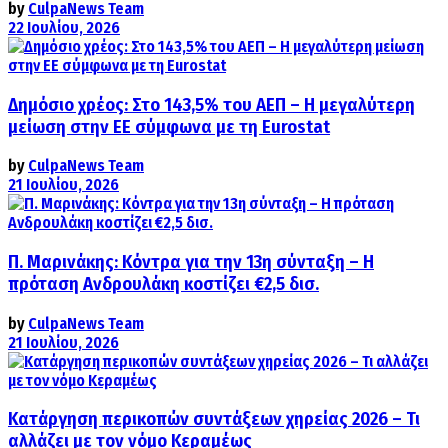
by
CulpaNews Team
22 Ιουλίου, 2026
Δημόσιο χρέος: Στο 143,5% του ΑΕΠ – Η μεγαλύτερη
μείωση στην ΕΕ σύμφωνα με τη Eurostat
by
CulpaNews Team
21 Ιουλίου, 2026
Π. Μαρινάκης: Κόντρα για την 13η σύνταξη – Η
πρόταση Ανδρουλάκη κοστίζει €2,5 δισ.
by
CulpaNews Team
21 Ιουλίου, 2026
Κατάργηση περικοπών συντάξεων χηρείας 2026 – Τι
αλλάζει με τον νόμο Κεραμέως