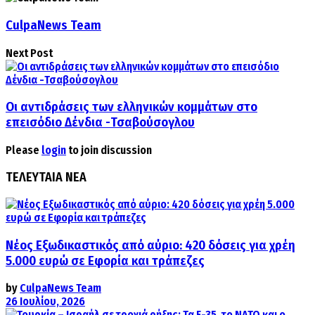
CulpaNews Team
Next Post
Οι αντιδράσεις των ελληνικών κομμάτων στο
επεισόδιο Δένδια -Τσαβούσογλου
Please
login
to join discussion
ΤΕΛΕΥΤΑΙΑ ΝΕΑ
Νέος Εξωδικαστικός από αύριο: 420 δόσεις για χρέη
5.000 ευρώ σε Εφορία και τράπεζες
by
CulpaNews Team
26 Ιουλίου, 2026