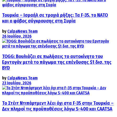
Τουρκία – Ισραήλ σε τροχιά ρήξης: Τα F-35, το ΝΑΤΟ
και ο φόβος σύγκρουσης στη Συρία
by
CulpaNews Team
26 Ιουλίου, 2026
TOGG: Βουλιάζει σε πωλήσεις το αυτοκίνητο του
Ερντογάν μετά το πάγωμα της επένδυσης $1 δισ. της
BYD
by
CulpaNews Team
23 Ιουλίου, 2026
Το Στέιτ Ντιπάρτμεντ λέει όχι στα F-35 στην Τουρκία –
Δεν πληροί τις προϋποθέσεις λόγω S-400 και CAATSA