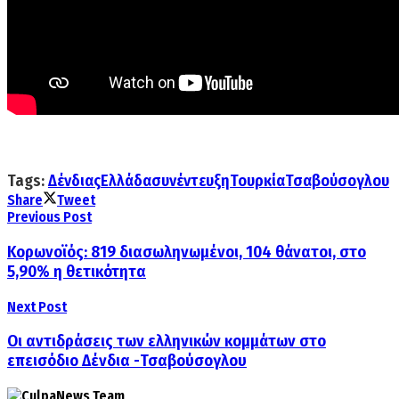
Tags:
Δένδιας
Ελλάδα
συνέντευξη
Τουρκία
Τσαβούσογλου
Share
Tweet
Previous Post
Κορωνοϊός: 819 διασωληνωμένοι, 104 θάνατοι, στο
5,90% η θετικότητα
Next Post
Οι αντιδράσεις των ελληνικών κομμάτων στο
επεισόδιο Δένδια -Τσαβούσογλου