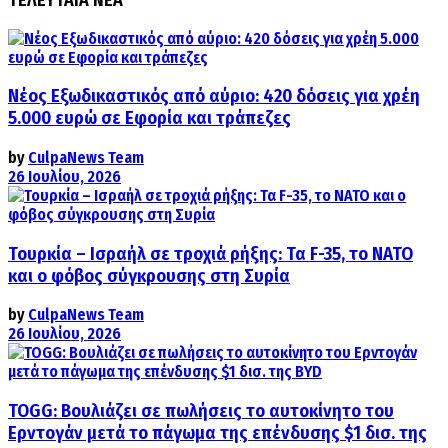
Νέος Εξωδικαστικός από αύριο: 420 δόσεις για χρέη
5.000 ευρώ σε Εφορία και τράπεζες
by
CulpaNews Team
26 Ιουλίου, 2026
Τουρκία – Ισραήλ σε τροχιά ρήξης: Τα F-35, το ΝΑΤΟ
και ο φόβος σύγκρουσης στη Συρία
by
CulpaNews Team
26 Ιουλίου, 2026
TOGG: Βουλιάζει σε πωλήσεις το αυτοκίνητο του
Ερντογάν μετά το πάγωμα της επένδυσης $1 δισ. της