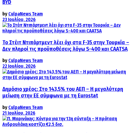
BYD
by
CulpaNews Team
23 Ιουλίου, 2026
Το Στέιτ Ντιπάρτμεντ λέει όχι στα F-35 στην Τουρκία –
Δεν πληροί τις προϋποθέσεις λόγω S-400 και CAATSA
by
CulpaNews Team
22 Ιουλίου, 2026
Δημόσιο χρέος: Στο 143,5% του ΑΕΠ – Η μεγαλύτερη
μείωση στην ΕΕ σύμφωνα με τη Eurostat
by
CulpaNews Team
21 Ιουλίου, 2026