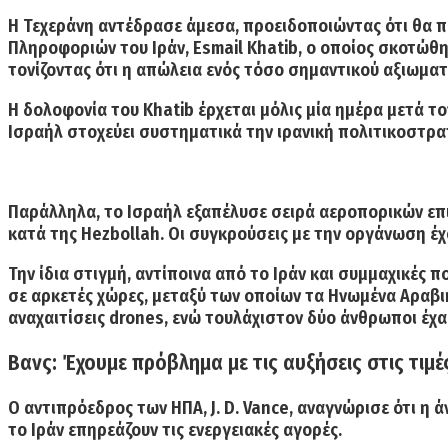
Η Τεχεράνη αντέδρασε άμεσα, προειδοποιώντας ότι θα 
Πληροφοριών του Ιράν,
Esmail Khatib
, ο οποίος σκοτώθη
τονίζοντας ότι η απώλεια ενός τόσο σημαντικού αξιωματο
Η δολοφονία του Κhatib έρχεται μόλις μία ημέρα μετά 
Ισραήλ στοχεύει συστηματικά την ιρανική πολιτικοστρα
Παράλληλα, το
Ισραήλ
εξαπέλυσε σειρά αεροπορικών ε
κατά της
Hezbollah
. Οι συγκρούσεις με την οργάνωση έ
Την ίδια στιγμή, αντίποινα από το Ιράν και συμμαχικές
σε αρκετές χώρες, μεταξύ των οποίων τα
Ηνωμένα Αραβι
αναχαιτίσεις drones, ενώ τουλάχιστον δύο άνθρωποι έχα
Βανς: Έχουμε πρόβλημα με τις αυξήσεις στις τιμέ
Ο αντιπρόεδρος των ΗΠΑ,
J. D. Vance
, αναγνώρισε ότι η ά
το
Ιράν
επηρεάζουν τις ενεργειακές αγορές.