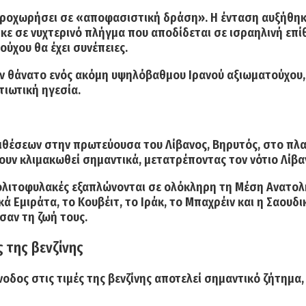
προχωρήσει σε «αποφασιστική δράση». Η
ένταση αυξήθηκ
κε σε νυχτερινό πλήγμα που αποδίδεται σε ισραηλινή επί
ύχου θα έχει συνέπειες.
τον θάνατο ενός ακόμη υψηλόβαθμου Ιρανού αξιωματούχου
τιωτική ηγεσία.
πιθέσεων στην πρωτεύουσα του
Λίβανος
,
Βηρυτός
, στο πλ
χουν κλιμακωθεί σημαντικά, μετατρέποντας τον νότιο Λίβα
 πολιτοφυλακές εξαπλώνονται σε ολόκληρη τη Μέση Ανατολ
κά Εμιράτα
, το
Κουβέιτ
, το
Ιράκ
, το
Μπαχρέιν
και η
Σαουδι
σαν τη ζωή τους.
ς της βενζίνης
νοδος στις τιμές της βενζίνης αποτελεί σημαντικό ζήτημα,