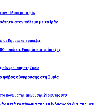
ιότητα στον πόλεμο με το Ιράν
000 ευρώ σε Εφορία και τράπεζες
αι ο φόβος σύγκρουσης στη Συρία
γάν μετά το πάγωμα της επένδυσης $1 δισ. της BYD