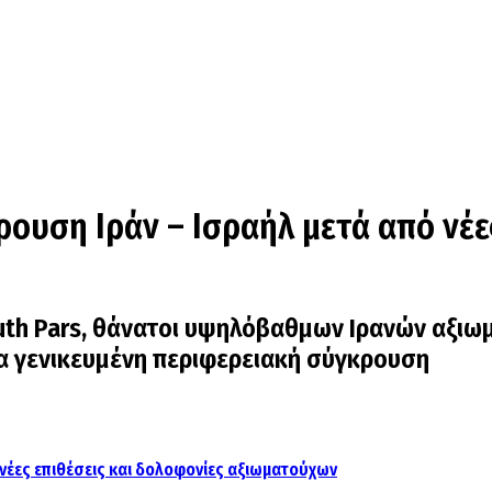
ουση Ιράν – Ισραήλ μετά από νέε
th Pars, θάνατοι υψηλόβαθμων Ιρανών αξιωμ
ια γενικευμένη περιφερειακή σύγκρουση