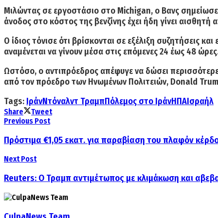
Μιλώντας σε εργοστάσιο στο
Michigan
,
ο Βανς σημείωσε
άνοδος στο κόστος της βενζίνης έχει ήδη γίνει αισθητή 
Ο ίδιος τόνισε ότι βρίσκονται σε εξέλιξη συζητήσεις κ
αναμένεται να γίνουν μέσα στις επόμενες 24 έως 48 ώρες
Ωστόσο, ο αντιπρόεδρος απέφυγε να δώσει περισσότερες 
από τον πρόεδρο των Ηνωμένων Πολιτειών,
Donald Tru
Tags:
Ιράν
Ντόναλντ Τραμπ
Πόλεμος στο Ιράν
ΗΠΑ
Ισραήλ
Share
Tweet
Previous Post
Πρόστιμα €1,05 εκατ. για παραβίαση του πλαφόν κέρδ
Next Post
Reuters: Ο Τραμπ αντιμέτωπος με κλιμάκωση και αβεβα
CulpaNews Team