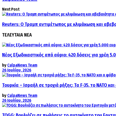
Next Post
Reuters: Ο Τραμπ αντιμέτωπος με κλιμάκωση και αβεβα
ΤΕΛΕΥΤΑΙΑ ΝΕΑ
Νέος Εξωδικαστικός από αύριο: 420 δόσεις για χρέη 5.
by
CulpaNews Team
26 Ιουλίου, 2026
Τουρκία – Ισραήλ σε τροχιά ρήξης: Τα F-35, το ΝΑΤΟ κ
by
CulpaNews Team
26 Ιουλίου, 2026
TOGG: Βουλιάζει σε πωλήσεις το αυτοκίνητο του Ερντο