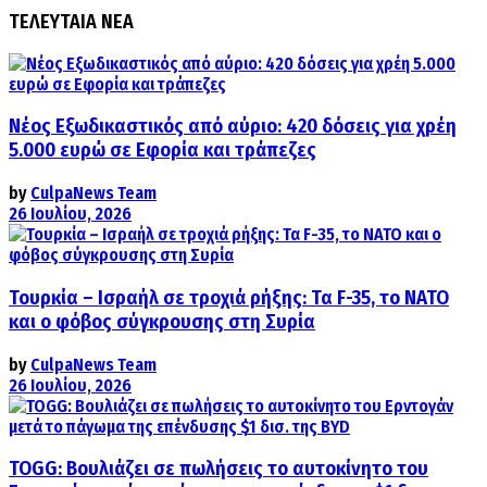
ΤΕΛΕΥΤΑΙΑ ΝΕΑ
Νέος Εξωδικαστικός από αύριο: 420 δόσεις για χρέη
5.000 ευρώ σε Εφορία και τράπεζες
by
CulpaNews Team
26 Ιουλίου, 2026
Τουρκία – Ισραήλ σε τροχιά ρήξης: Τα F-35, το ΝΑΤΟ
και ο φόβος σύγκρουσης στη Συρία
by
CulpaNews Team
26 Ιουλίου, 2026
TOGG: Βουλιάζει σε πωλήσεις το αυτοκίνητο του