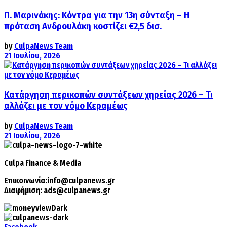
Π. Μαρινάκης: Κόντρα για την 13η σύνταξη – Η
πρόταση Ανδρουλάκη κοστίζει €2,5 δισ.
by
CulpaNews Team
21 Ιουλίου, 2026
Κατάργηση περικοπών συντάξεων χηρείας 2026 – Τι
αλλάζει με τον νόμο Κεραμέως
by
CulpaNews Team
21 Ιουλίου, 2026
Culpa
Finance & Media
Επικοινωνία:
info@culpanews.gr
Διαφήμιση:
ads@culpanews.gr