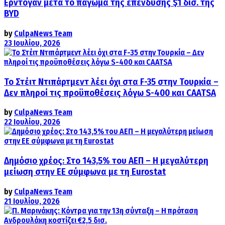
Ερντογάν μετά το πάγωμα της επένδυσης $1 δισ. της
BYD
by
CulpaNews Team
23 Ιουλίου, 2026
Το Στέιτ Ντιπάρτμεντ λέει όχι στα F-35 στην Τουρκία –
Δεν πληροί τις προϋποθέσεις λόγω S-400 και CAATSA
by
CulpaNews Team
22 Ιουλίου, 2026
Δημόσιο χρέος: Στο 143,5% του ΑΕΠ – Η μεγαλύτερη
μείωση στην ΕΕ σύμφωνα με τη Eurostat
by
CulpaNews Team
21 Ιουλίου, 2026