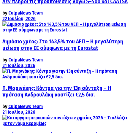
Δεν πληροί τις προϋποθέσεις λόγω S-400 και CAATSA
by
CulpaNews Team
22 Ιουλίου, 2026
Δημόσιο χρέος: Στο 143,5% του ΑΕΠ – Η μεγαλύτερη
μείωση στην ΕΕ σύμφωνα με τη Eurostat
by
CulpaNews Team
21 Ιουλίου, 2026
Π. Μαρινάκης: Κόντρα για την 13η σύνταξη – Η
πρόταση Ανδρουλάκη κοστίζει €2,5 δισ.
by
CulpaNews Team
21 Ιουλίου, 2026