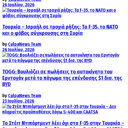
26 Ιουλίου, 2026
Τουρκία – Ισραήλ σε τροχιά ρήξης: Τα F-35, το ΝΑΤΟ
και ο φόβος σύγκρουσης στη Συρία
by
CulpaNews Team
26 Ιουλίου, 2026
TOGG: Βουλιάζει σε πωλήσεις το αυτοκίνητο του
Ερντογάν μετά το πάγωμα της επένδυσης $1 δισ. της
BYD
by
CulpaNews Team
23 Ιουλίου, 2026
Το Στέιτ Ντιπάρτμεντ λέει όχι στα F-35 στην Τουρκία –