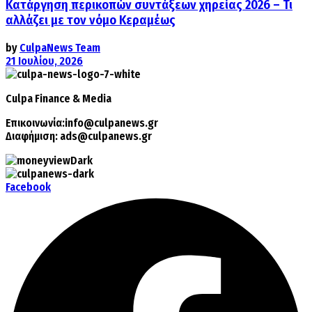
Κατάργηση περικοπών συντάξεων χηρείας 2026 – Τι
αλλάζει με τον νόμο Κεραμέως
by
CulpaNews Team
21 Ιουλίου, 2026
Culpa
Finance & Media
Επικοινωνία:
info@culpanews.gr
Διαφήμιση:
ads@culpanews.gr
Facebook