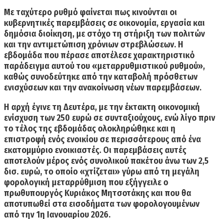
Με ταχύτερο ρυθμό φαίνεται πως κινούνται οι
κυβερνητικές παρεμβάσεις σε οικονομία, εργασία και
δημόσια διοίκηση, με στόχο τη στήριξη των πολιτών
και την αντιμετώπιση χρόνιων στρεβλώσεων.
Η
εβδομάδα που πέρασε αποτέλεσε χαρακτηριστικό
παράδειγμα αυτού του «μεταρρυθμιστικού ρυθμού»,
καθώς συνοδεύτηκε από την καταβολή πρόσθετων
ενισχύσεων και την ανακοίνωση νέων παρεμβάσεων.
Η αρχή έγινε τη Δευτέρα,
με την έκτακτη οικονομική
ενίσχυση των 250 ευρώ σε συνταξιούχους,
ενώ λίγο πριν
το τέλος της εβδομάδας ολοκληρώθηκε και
η
επιστροφή ενός ενοικίου
σε περισσότερους από ένα
εκατομμύριο ενοικιαστές. Οι παρεμβάσεις αυτές
αποτελούν
μέρος ενός συνολικού πακέτου άνω των 2,5
δισ. ευρώ,
το οποίο «χτίζεται» γύρω από τη μεγάλη
φορολογική μεταρρύθμιση που εξήγγειλε
ο
πρωθυπουργός Κυριάκος Μητσοτάκης
και που θα
αποτυπωθεί στα εισοδήματα των φορολογουμένων
από την 1η Ιανουαρίου 2026.